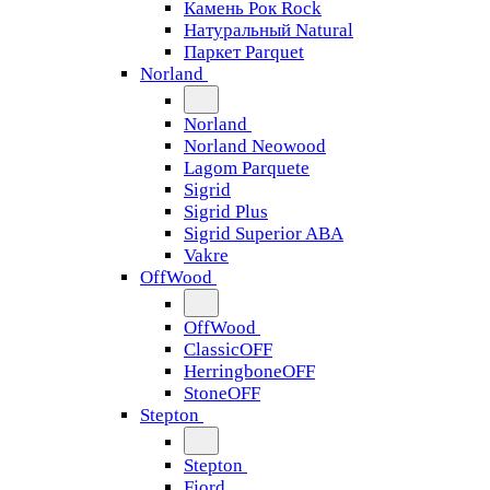
Камень Рок Rock
Натуральный Natural
Паркет Parquet
Norland
Norland
Norland Neowood
Lagom Parquete
Sigrid
Sigrid Plus
Sigrid Superior ABA
Vakre
OffWood
OffWood
ClassicOFF
HerringboneOFF
StoneOFF
Stepton
Stepton
Fjord