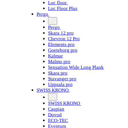
Loc floor
Loc Floor Plus
Pergo
Pergo
Skara 12 pro
Chevron 12 Pro
Elements pro
Goeteborg pro
Kalmar
Malmo pro
Sensation Wide Long Plank
Skara pro
Stavanger pro
Uppsala pro
SWISS KRONO
SWISS KRONO
Caspian
Dovod
ECO-TEC
Eventum