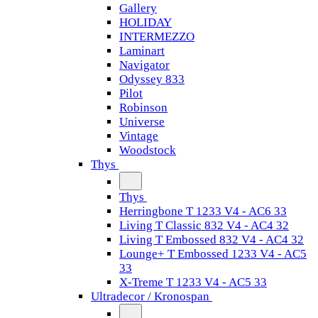
Gallery
HOLIDAY
INTERMEZZO
Laminart
Navigator
Odyssey 833
Pilot
Robinson
Universe
Vintage
Woodstock
Thys
Thys
Herringbone T 1233 V4 - AC6 33
Living T Classic 832 V4 - AC4 32
Living T Embossed 832 V4 - AC4 32
Lounge+ T Embossed 1233 V4 - AC5
33
X-Treme T 1233 V4 - AC5 33
Ultradecor / Kronospan