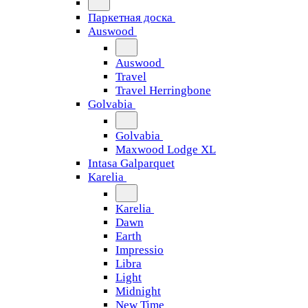
Паркетная доска
Auswood
Auswood
Travel
Travel Herringbone
Golvabia
Golvabia
Maxwood Lodge XL
Intasa Galparquet
Karelia
Karelia
Dawn
Earth
Impressio
Libra
Light
Midnight
New Time