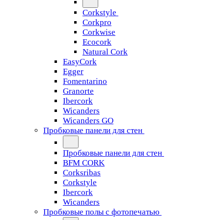
Corkstyle
Corkpro
Corkwise
Ecocork
Natural Cork
EasyCork
Egger
Fomentarino
Granorte
Ibercork
Wicanders
Wicanders GO
Пробковые панели для стен
Пробковые панели для стен
BFM CORK
Corksribas
Corkstyle
Ibercork
Wicanders
Пробковые полы с фотопечатью