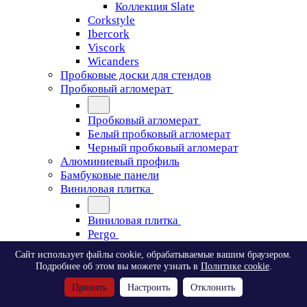
Коллекция Slate
Corkstyle
Ibercork
Viscork
Wicanders
Пробковые доски для стендов
Пробковый агломерат
Пробковый агломерат
Белый пробковый агломерат
Черный пробковый агломерат
Алюминиевый профиль
Бамбуковые панели
Виниловая плитка
Виниловая плитка
Pergo
Сайт использует файлы cookie, обрабатываемые вашим браузером.
Pergo
Подробнее об этом вы можете узнать в
Политике cookie
.
Classic Plank Optimum Glue
Принять
Настроить
Отклонить
Modern Plank Optimum Glue
Tile Optimum Glue