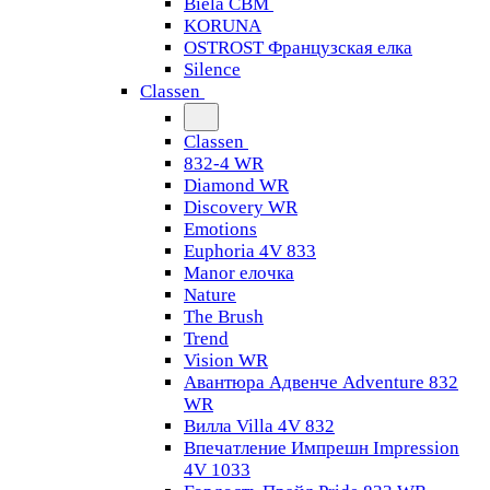
Biela CBM
KORUNA
OSTROST Французская елка
Silence
Classen
Classen
832-4 WR
Diamond WR
Discovery WR
Emotions
Euphoria 4V 833
Manor елочка
Nature
The Brush
Trend
Vision WR
Авантюра Адвенче Adventure 832
WR
Вилла Villa 4V 832
Впечатление Импрешн Impression
4V 1033