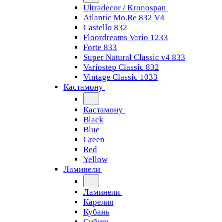
Ultradecor / Kronospan
Atlantic Mo.Re 832 V4
Castello 832
Floordreams Vario 1233
Forte 833
Super Natural Classic v4 833
Variostep Classic 832
Vintage Classic 1033
Кастамону
Кастамону
Black
Blue
Green
Red
Yellow
Ламинели
Ламинели
Карелия
Кубань
Сибирь