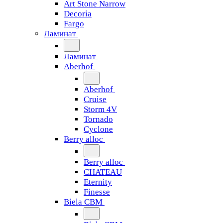
Art Stone Narrow
Decoria
Fargo
Ламинат
Ламинат
Aberhof
Aberhof
Cruise
Storm 4V
Tornado
Сyclone
Berry alloc
Berry alloc
CHATEAU
Eternity
Finesse
Biela CBM