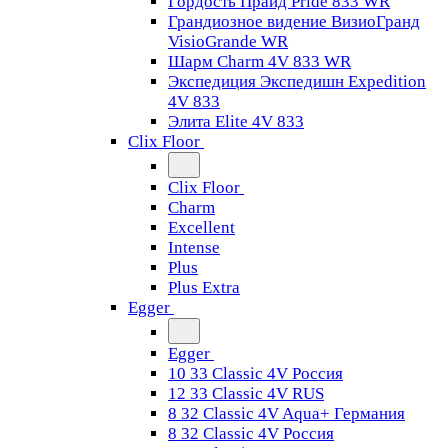
Гордость Прайд Pride 833 WR
Грандиозное видение ВизиоГранд
VisioGrande WR
Шарм Charm 4V 833 WR
Экспедиция Экспедишн Expedition
4V 833
Элита Elite 4V 833
Clix Floor
Clix Floor
Charm
Excellent
Intense
Plus
Plus Extra
Egger
Egger
10 33 Classic 4V Россия
12 33 Classic 4V RUS
8 32 Classic 4V Aqua+ Германия
8 32 Classic 4V Россия