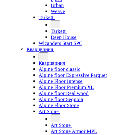
Urban
Weave
Tarkett
Tarkett
Deep House
Wicanders Start SPC
Кварцвинил
Кварцвинил
Alpine floor classic
Alpine floor Expressive Parquet
Alpine Floor Intense
Alpine Floor Premium XL
Alpine floor Real wood
Alpine floor Sequoia
Alpine Floor Stone
Art Stone
Art Stone
Art Stone Armor MPL