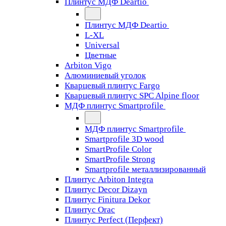
Плинтус МДФ Deartio
Плинтус МДФ Deartio
L-XL
Universal
Цветные
Arbiton Vigo
Алюминиевый уголок
Кварцевый плинтус Fargo
Кварцевый плинтус SPC Alpine floor
МДФ плинтус Smartprofile
МДФ плинтус Smartprofile
Smartprofile 3D wood
SmartProfile Color
SmartProfile Strong
Smartprofile металлизированный
Плинтус Arbiton Integra
Плинтус Decor Dizayn
Плинтус Finitura Dekor
Плинтус Orac
Плинтус Perfect (Перфект)