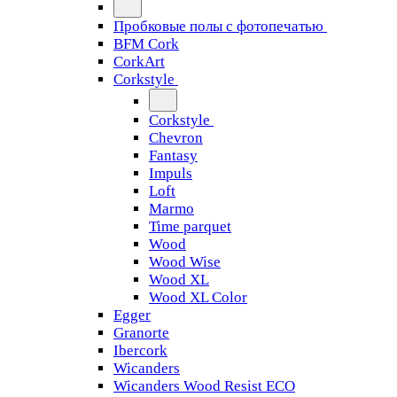
Пробковые полы с фотопечатью
BFM Cork
CorkArt
Corkstyle
Corkstyle
Chevron
Fantasy
Impuls
Loft
Marmo
Time parquet
Wood
Wood Wise
Wood XL
Wood XL Color
Egger
Granorte
Ibercork
Wicanders
Wicanders Wood Resist ECO