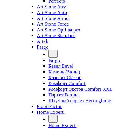
Perfecto
Art Stone Airy
Art Stone Antiq
Art Stone Armor
Art Stone Force
Art Stone Optima pro
Art Stone Standard
Artek
Fargo
Fargo
Бевел Bevel
Камень (Stone)
Классик Classic
Комфорт Comfort
Комфорт Экстра Comfort XXL
Паркет Parquet
Штучный паркет Herringbone
Floor Factor
Home Expert
Home Expert