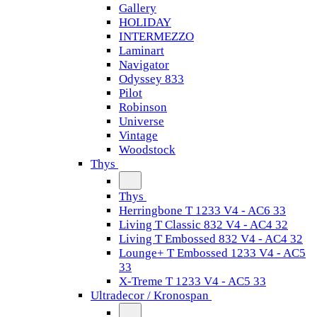
Gallery
HOLIDAY
INTERMEZZO
Laminart
Navigator
Odyssey 833
Pilot
Robinson
Universe
Vintage
Woodstock
Thys
Thys
Herringbone T 1233 V4 - AC6 33
Living T Classic 832 V4 - AC4 32
Living T Embossed 832 V4 - AC4 32
Lounge+ T Embossed 1233 V4 - AC5
33
X-Treme T 1233 V4 - AC5 33
Ultradecor / Kronospan