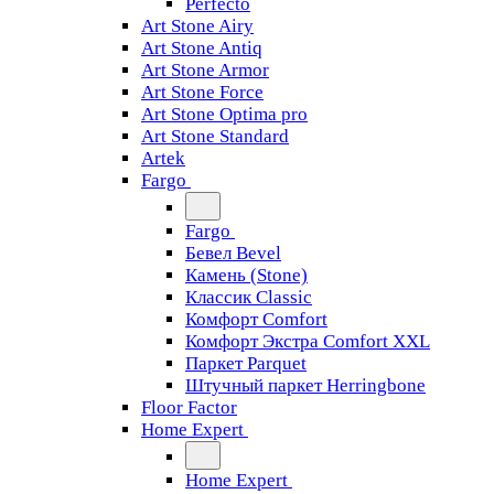
Perfecto
Art Stone Airy
Art Stone Antiq
Art Stone Armor
Art Stone Force
Art Stone Optima pro
Art Stone Standard
Artek
Fargo
Fargo
Бевел Bevel
Камень (Stone)
Классик Classic
Комфорт Comfort
Комфорт Экстра Comfort XXL
Паркет Parquet
Штучный паркет Herringbone
Floor Factor
Home Expert
Home Expert