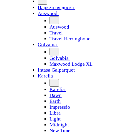
Паркетная доска
Auswood
Auswood
Travel
Travel Herringbone
Golvabia
Golvabia
Maxwood Lodge XL
Intasa Galparquet
Karelia
Karelia
Dawn
Earth
Impressio
Libra
Light
Midnight
New Time