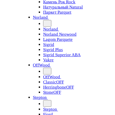
Камень Рок Rock
Натуральный Natural
Паркет Parquet
Norland
Norland
Norland Neowood
Lagom Parquete
Sigrid
Sigrid Plus
Sigrid Superior ABA
Vakre
OffWood
OffWood
ClassicOFF
HerringboneOFF
StoneOFF
Stepton
Stepton
Fjord