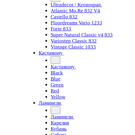
Ultradecor / Kronospan
Atlantic Mo.Re 832 V4
Castello 832
Floordreams Vario 1233
Forte 833
Super Natural Classic v4 833
Variostep Classic 832
Vintage Classic 1033
Кастамону
Кастамону
Black
Blue
Green
Red
Yellow
Ламинели
Ламинели
Карелия
Кубань
Сибирь