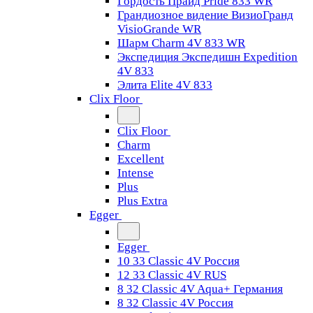
Гордость Прайд Pride 833 WR
Грандиозное видение ВизиоГранд
VisioGrande WR
Шарм Charm 4V 833 WR
Экспедиция Экспедишн Expedition
4V 833
Элита Elite 4V 833
Clix Floor
Clix Floor
Charm
Excellent
Intense
Plus
Plus Extra
Egger
Egger
10 33 Classic 4V Россия
12 33 Classic 4V RUS
8 32 Classic 4V Aqua+ Германия
8 32 Classic 4V Россия