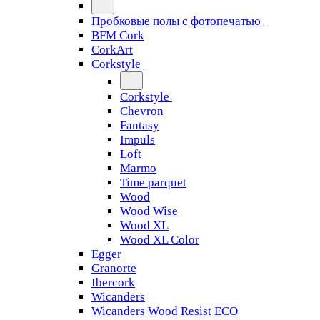
Пробковые полы с фотопечатью
BFM Cork
CorkArt
Corkstyle
Corkstyle
Chevron
Fantasy
Impuls
Loft
Marmo
Time parquet
Wood
Wood Wise
Wood XL
Wood XL Color
Egger
Granorte
Ibercork
Wicanders
Wicanders Wood Resist ECO