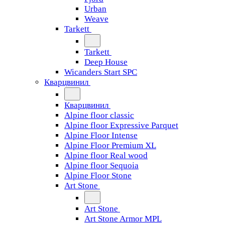
Urban
Weave
Tarkett
Tarkett
Deep House
Wicanders Start SPC
Кварцвинил
Кварцвинил
Alpine floor classic
Alpine floor Expressive Parquet
Alpine Floor Intense
Alpine Floor Premium XL
Alpine floor Real wood
Alpine floor Sequoia
Alpine Floor Stone
Art Stone
Art Stone
Art Stone Armor MPL