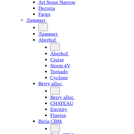
Art Stone Narrow
Decoria
Fargo
Ламинат
Ламинат
Aberhof
Aberhof
Cruise
Storm 4V
Tornado
Сyclone
Berry alloc
Berry alloc
CHATEAU
Eternity
Finesse
Biela CBM