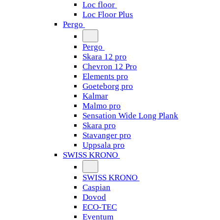
Loc floor
Loc Floor Plus
Pergo
Pergo
Skara 12 pro
Chevron 12 Pro
Elements pro
Goeteborg pro
Kalmar
Malmo pro
Sensation Wide Long Plank
Skara pro
Stavanger pro
Uppsala pro
SWISS KRONO
SWISS KRONO
Caspian
Dovod
ECO-TEC
Eventum