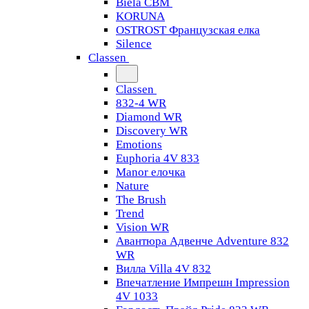
Biela CBM
KORUNA
OSTROST Французская елка
Silence
Classen
Classen
832-4 WR
Diamond WR
Discovery WR
Emotions
Euphoria 4V 833
Manor елочка
Nature
The Brush
Trend
Vision WR
Авантюра Адвенче Adventure 832
WR
Вилла Villa 4V 832
Впечатление Импрешн Impression
4V 1033