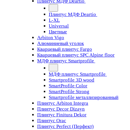
Плинтус МДФ Deartio
Плинтус МДФ Deartio
L-XL
Universal
Цветные
Arbiton Vigo
Алюминиевый уголок
Кварцевый плинтус Fargo
Кварцевый плинтус SPC Alpine floor
МДФ плинтус Smartprofile
МДФ плинтус Smartprofile
Smartprofile 3D wood
SmartProfile Color
SmartProfile Strong
Smartprofile металлизированный
Плинтус Arbiton Integra
Плинтус Decor Dizayn
Плинтус Finitura Dekor
Плинтус Orac
Плинтус Perfect (Перфект)