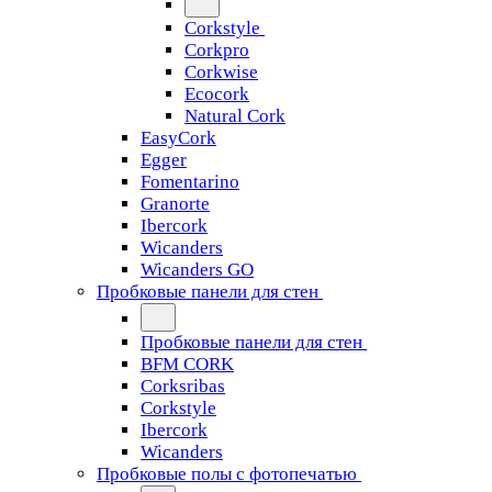
Corkstyle
Corkpro
Corkwise
Ecocork
Natural Cork
EasyCork
Egger
Fomentarino
Granorte
Ibercork
Wicanders
Wicanders GO
Пробковые панели для стен
Пробковые панели для стен
BFM CORK
Corksribas
Corkstyle
Ibercork
Wicanders
Пробковые полы с фотопечатью