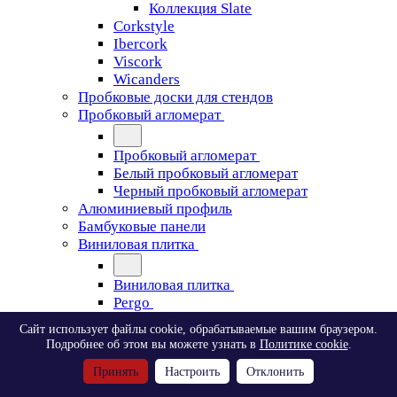
Коллекция Slate
Corkstyle
Ibercork
Viscork
Wicanders
Пробковые доски для стендов
Пробковый агломерат
Пробковый агломерат
Белый пробковый агломерат
Черный пробковый агломерат
Алюминиевый профиль
Бамбуковые панели
Виниловая плитка
Виниловая плитка
Pergo
Сайт использует файлы cookie, обрабатываемые вашим браузером.
Pergo
Подробнее об этом вы можете узнать в
Политике cookie
.
Classic Plank Optimum Glue
Принять
Настроить
Отклонить
Modern Plank Optimum Glue
Tile Optimum Glue