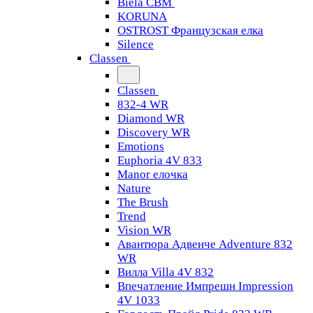
Biela CBM
KORUNA
OSTROST Французская елка
Silence
Classen
Classen
832-4 WR
Diamond WR
Discovery WR
Emotions
Euphoria 4V 833
Manor елочка
Nature
The Brush
Trend
Vision WR
Авантюра Адвенче Adventure 832
WR
Вилла Villa 4V 832
Впечатление Импрешн Impression
4V 1033