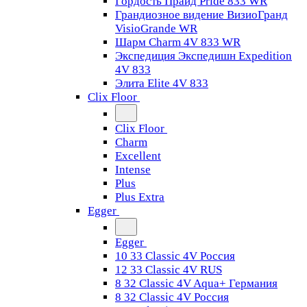
Гордость Прайд Pride 833 WR
Грандиозное видение ВизиоГранд
VisioGrande WR
Шарм Charm 4V 833 WR
Экспедиция Экспедишн Expedition
4V 833
Элита Elite 4V 833
Clix Floor
Clix Floor
Charm
Excellent
Intense
Plus
Plus Extra
Egger
Egger
10 33 Classic 4V Россия
12 33 Classic 4V RUS
8 32 Classic 4V Aqua+ Германия
8 32 Classic 4V Россия