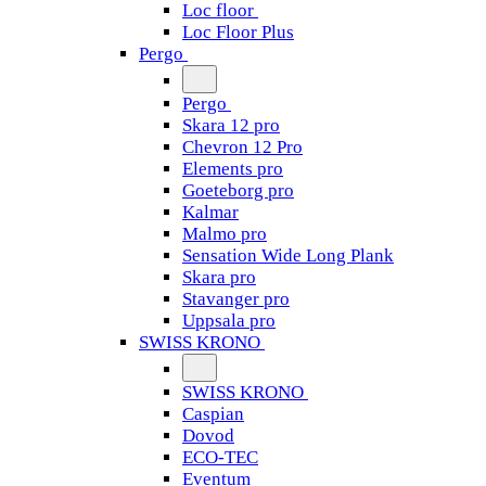
Loc floor
Loc Floor Plus
Pergo
Pergo
Skara 12 pro
Chevron 12 Pro
Elements pro
Goeteborg pro
Kalmar
Malmo pro
Sensation Wide Long Plank
Skara pro
Stavanger pro
Uppsala pro
SWISS KRONO
SWISS KRONO
Caspian
Dovod
ECO-TEC
Eventum