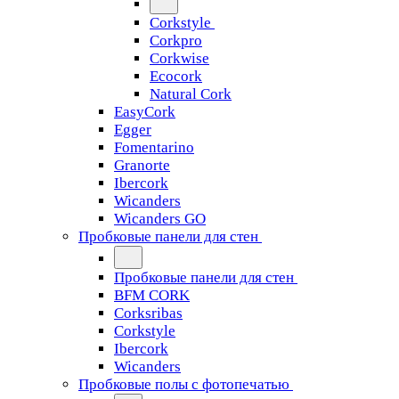
Corkstyle
Corkpro
Corkwise
Ecocork
Natural Cork
EasyCork
Egger
Fomentarino
Granorte
Ibercork
Wicanders
Wicanders GO
Пробковые панели для стен
Пробковые панели для стен
BFM CORK
Corksribas
Corkstyle
Ibercork
Wicanders
Пробковые полы с фотопечатью