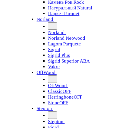
Камень Рок Rock
Натуральный Natural
Паркет Parquet
Norland
Norland
Norland Neowood
Lagom Parquete
Sigrid
Sigrid Plus
Sigrid Superior ABA
Vakre
OffWood
OffWood
ClassicOFF
HerringboneOFF
StoneOFF
Stepton
Stepton
Fjord