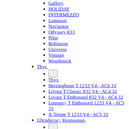
Gallery
HOLIDAY
INTERMEZZO
Laminart
Navigator
Odyssey 833
Pilot
Robinson
Universe
Vintage
Woodstock
Thys
Thys
Herringbone T 1233 V4 - AC6 33
Living T Classic 832 V4 - AC4 32
Living T Embossed 832 V4 - AC4 32
Lounge+ T Embossed 1233 V4 - AC5
33
X-Treme T 1233 V4 - AC5 33
Ultradecor / Kronospan