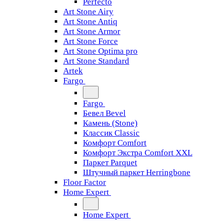
Perfecto
Art Stone Airy
Art Stone Antiq
Art Stone Armor
Art Stone Force
Art Stone Optima pro
Art Stone Standard
Artek
Fargo
Fargo
Бевел Bevel
Камень (Stone)
Классик Classic
Комфорт Comfort
Комфорт Экстра Comfort XXL
Паркет Parquet
Штучный паркет Herringbone
Floor Factor
Home Expert
Home Expert