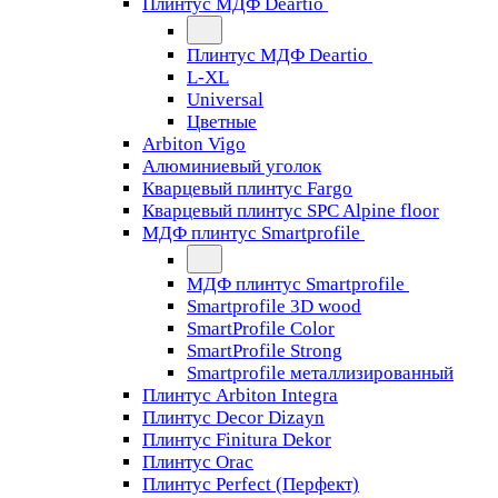
Плинтус МДФ Deartio
Плинтус МДФ Deartio
L-XL
Universal
Цветные
Arbiton Vigo
Алюминиевый уголок
Кварцевый плинтус Fargo
Кварцевый плинтус SPC Alpine floor
МДФ плинтус Smartprofile
МДФ плинтус Smartprofile
Smartprofile 3D wood
SmartProfile Color
SmartProfile Strong
Smartprofile металлизированный
Плинтус Arbiton Integra
Плинтус Decor Dizayn
Плинтус Finitura Dekor
Плинтус Orac
Плинтус Perfect (Перфект)