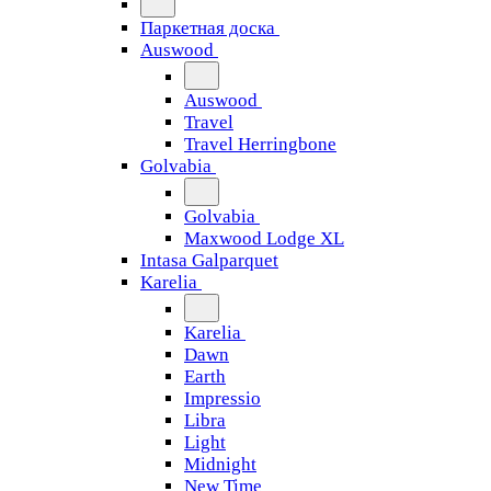
Паркетная доска
Auswood
Auswood
Travel
Travel Herringbone
Golvabia
Golvabia
Maxwood Lodge XL
Intasa Galparquet
Karelia
Karelia
Dawn
Earth
Impressio
Libra
Light
Midnight
New Time