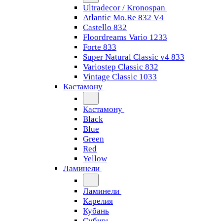
Ultradecor / Kronospan
Atlantic Mo.Re 832 V4
Castello 832
Floordreams Vario 1233
Forte 833
Super Natural Classic v4 833
Variostep Classic 832
Vintage Classic 1033
Кастамону
Кастамону
Black
Blue
Green
Red
Yellow
Ламинели
Ламинели
Карелия
Кубань
Сибирь