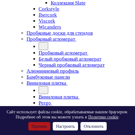
Коллекция Slate
Corkstyle
Ibercork
Viscork
Wicanders
Пробковые доски для стендов
Пробковый агломерат
Пробковый агломерат
Белый пробковый агломерат
Черный пробковый агломерат
Алюминиевый профиль
Бамбуковые панели
Виниловая плитка
Виниловая плитка
Pergo
Сайт использует файлы cookie, обрабатываемые вашим браузером.
Pergo
Подробнее об этом вы можете узнать в
Политике cookie
.
Classic Plank Optimum Glue
Принять
Настроить
Отклонить
Modern Plank Optimum Glue
Tile Optimum Glue