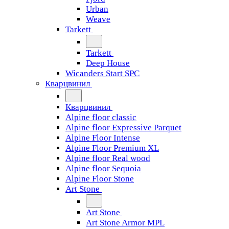
Urban
Weave
Tarkett
Tarkett
Deep House
Wicanders Start SPC
Кварцвинил
Кварцвинил
Alpine floor classic
Alpine floor Expressive Parquet
Alpine Floor Intense
Alpine Floor Premium XL
Alpine floor Real wood
Alpine floor Sequoia
Alpine Floor Stone
Art Stone
Art Stone
Art Stone Armor MPL