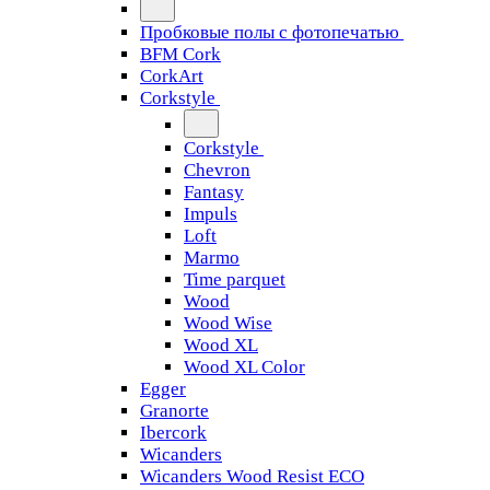
Пробковые полы с фотопечатью
BFM Cork
CorkArt
Corkstyle
Corkstyle
Chevron
Fantasy
Impuls
Loft
Marmo
Time parquet
Wood
Wood Wise
Wood XL
Wood XL Color
Egger
Granorte
Ibercork
Wicanders
Wicanders Wood Resist ECO