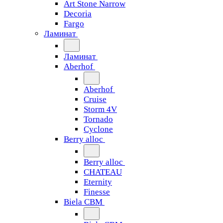
Art Stone Narrow
Decoria
Fargo
Ламинат
Ламинат
Aberhof
Aberhof
Cruise
Storm 4V
Tornado
Сyclone
Berry alloc
Berry alloc
CHATEAU
Eternity
Finesse
Biela CBM