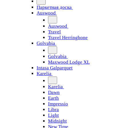
Паркетная доска
Auswood
Auswood
Travel
Travel Herringbone
Golvabia
Golvabia
Maxwood Lodge XL
Intasa Galparquet
Karelia
Karelia
Dawn
Earth
Impressio
Libra
Light
Midnight
New Time