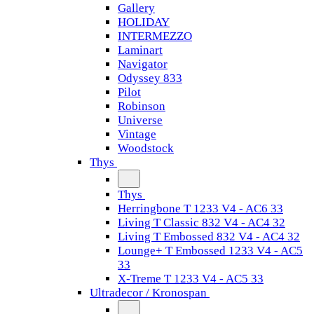
Gallery
HOLIDAY
INTERMEZZO
Laminart
Navigator
Odyssey 833
Pilot
Robinson
Universe
Vintage
Woodstock
Thys
Thys
Herringbone T 1233 V4 - AC6 33
Living T Classic 832 V4 - AC4 32
Living T Embossed 832 V4 - AC4 32
Lounge+ T Embossed 1233 V4 - AC5
33
X-Treme T 1233 V4 - AC5 33
Ultradecor / Kronospan