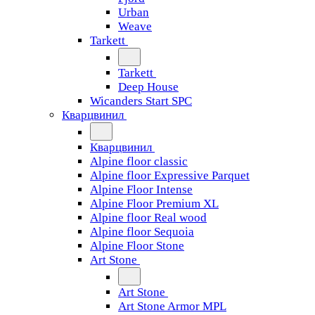
Urban
Weave
Tarkett
Tarkett
Deep House
Wicanders Start SPC
Кварцвинил
Кварцвинил
Alpine floor classic
Alpine floor Expressive Parquet
Alpine Floor Intense
Alpine Floor Premium XL
Alpine floor Real wood
Alpine floor Sequoia
Alpine Floor Stone
Art Stone
Art Stone
Art Stone Armor MPL