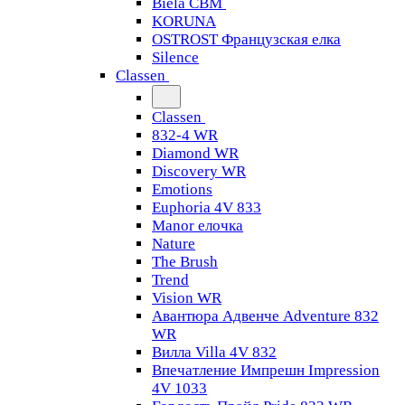
Biela CBM
KORUNA
OSTROST Французская елка
Silence
Classen
Classen
832-4 WR
Diamond WR
Discovery WR
Emotions
Euphoria 4V 833
Manor елочка
Nature
The Brush
Trend
Vision WR
Авантюра Адвенче Adventure 832
WR
Вилла Villa 4V 832
Впечатление Импрешн Impression
4V 1033