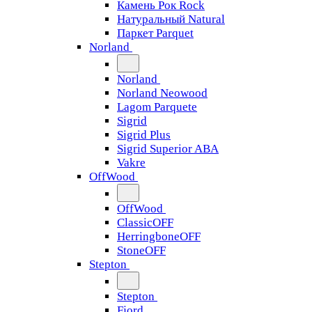
Камень Рок Rock
Натуральный Natural
Паркет Parquet
Norland
Norland
Norland Neowood
Lagom Parquete
Sigrid
Sigrid Plus
Sigrid Superior ABA
Vakre
OffWood
OffWood
ClassicOFF
HerringboneOFF
StoneOFF
Stepton
Stepton
Fjord