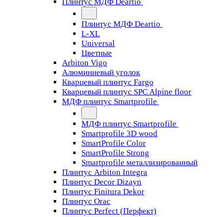
Плинтус МДФ Deartio
Плинтус МДФ Deartio
L-XL
Universal
Цветные
Arbiton Vigo
Алюминиевый уголок
Кварцевый плинтус Fargo
Кварцевый плинтус SPC Alpine floor
МДФ плинтус Smartprofile
МДФ плинтус Smartprofile
Smartprofile 3D wood
SmartProfile Color
SmartProfile Strong
Smartprofile металлизированный
Плинтус Arbiton Integra
Плинтус Decor Dizayn
Плинтус Finitura Dekor
Плинтус Orac
Плинтус Perfect (Перфект)