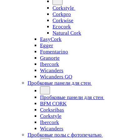
Corkstyle
Corkpro
Corkwise
Ecocork
Natural Cork
EasyCork
Egger
Fomentarino
Granorte
Ibercork
Wicanders
Wicanders GO
Пробковые панели для стен
Пробковые панели для стен
BFM CORK
Corksribas
Corkstyle
Ibercork
Wicanders
Пробковые полы с фотопечатью