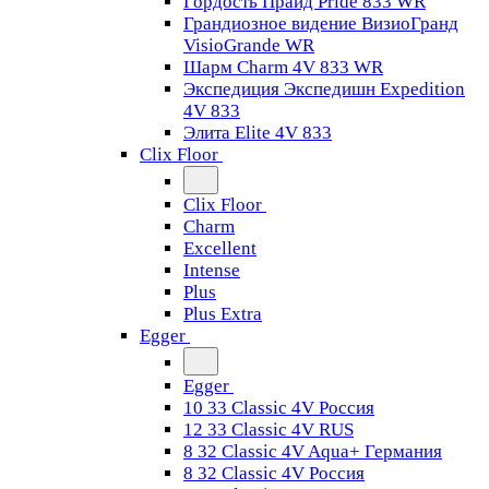
Гордость Прайд Pride 833 WR
Грандиозное видение ВизиоГранд
VisioGrande WR
Шарм Charm 4V 833 WR
Экспедиция Экспедишн Expedition
4V 833
Элита Elite 4V 833
Clix Floor
Clix Floor
Charm
Excellent
Intense
Plus
Plus Extra
Egger
Egger
10 33 Classic 4V Россия
12 33 Classic 4V RUS
8 32 Classic 4V Aqua+ Германия
8 32 Classic 4V Россия