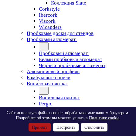
Коллекция Slate
Corkstyle
Ibercork
Viscork
Wicanders
Пробковые доски для стендов
Пробковый агломерат
Пробковый агломерат
Белый пробковый агломерат
Черный пробковый агломерат
Алюминиевый профиль
Бамбуковые панели
Виниловая плитка
Виниловая плитка
Pergo
Сайт использует файлы cookie, обрабатываемые вашим браузером.
Pergo
Подробнее об этом вы можете узнать в
Политике cookie
.
Classic Plank Optimum Glue
Принять
Настроить
Отклонить
Modern Plank Optimum Glue
Tile Optimum Glue