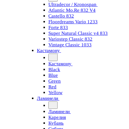
Ultradecor / Kronospan
Atlantic Mo.Re 832 V4
Castello 832
Floordreams Vario 1233
Forte 833
Super Natural Classic v4 833
Variostep Classic 832
Vintage Classic 1033
Кастамону
Кастамону
Black
Blue
Green
Red
Yellow
Ламинели
Ламинели
Карелия
Кубань
Сибирь