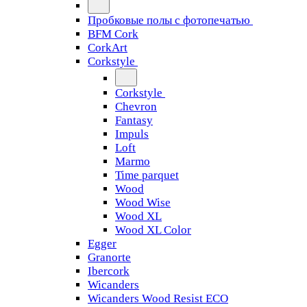
Пробковые полы с фотопечатью
BFM Cork
CorkArt
Corkstyle
Corkstyle
Chevron
Fantasy
Impuls
Loft
Marmo
Time parquet
Wood
Wood Wise
Wood XL
Wood XL Color
Egger
Granorte
Ibercork
Wicanders
Wicanders Wood Resist ECO