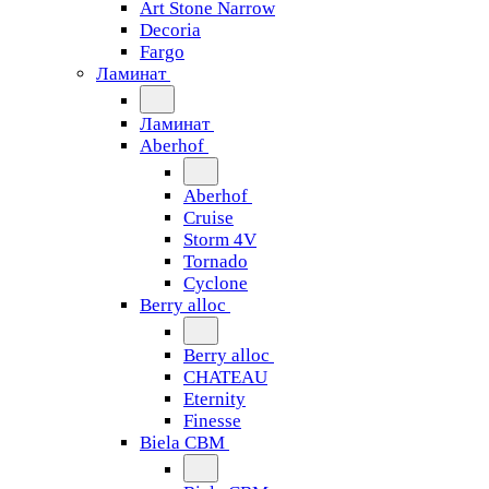
Art Stone Narrow
Decoria
Fargo
Ламинат
Ламинат
Aberhof
Aberhof
Cruise
Storm 4V
Tornado
Сyclone
Berry alloc
Berry alloc
CHATEAU
Eternity
Finesse
Biela CBM