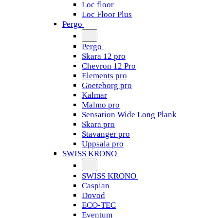
Loc floor
Loc Floor Plus
Pergo
Pergo
Skara 12 pro
Chevron 12 Pro
Elements pro
Goeteborg pro
Kalmar
Malmo pro
Sensation Wide Long Plank
Skara pro
Stavanger pro
Uppsala pro
SWISS KRONO
SWISS KRONO
Caspian
Dovod
ECO-TEC
Eventum