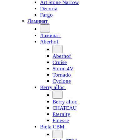
Art Stone Narrow
Decoria
Fargo
Ламинат
Ламинат
Aberhof
Aberhof
Cruise
Storm 4V
Tornado
Сyclone
Berry alloc
Berry alloc
CHATEAU
Eternity
Finesse
Biela CBM