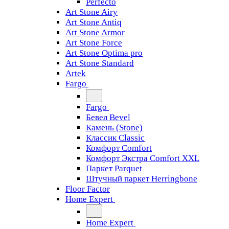
Perfecto
Art Stone Airy
Art Stone Antiq
Art Stone Armor
Art Stone Force
Art Stone Optima pro
Art Stone Standard
Artek
Fargo
Fargo
Бевел Bevel
Камень (Stone)
Классик Classic
Комфорт Comfort
Комфорт Экстра Comfort XXL
Паркет Parquet
Штучный паркет Herringbone
Floor Factor
Home Expert
Home Expert