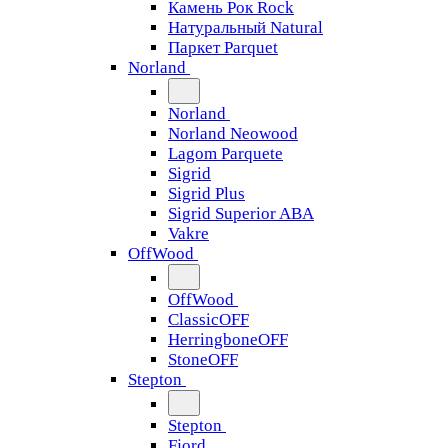
Камень Рок Rock
Натуральный Natural
Паркет Parquet
Norland
Norland
Norland Neowood
Lagom Parquete
Sigrid
Sigrid Plus
Sigrid Superior ABA
Vakre
OffWood
OffWood
ClassicOFF
HerringboneOFF
StoneOFF
Stepton
Stepton
Fjord