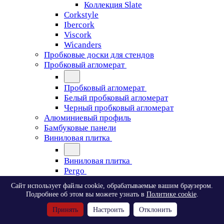
Коллекция Slate
Corkstyle
Ibercork
Viscork
Wicanders
Пробковые доски для стендов
Пробковый агломерат
Пробковый агломерат
Белый пробковый агломерат
Черный пробковый агломерат
Алюминиевый профиль
Бамбуковые панели
Виниловая плитка
Виниловая плитка
Pergo
Сайт использует файлы cookie, обрабатываемые вашим браузером.
Pergo
Подробнее об этом вы можете узнать в
Политике cookie
.
Classic Plank Optimum Glue
Принять
Настроить
Отклонить
Modern Plank Optimum Glue
Tile Optimum Glue