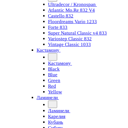
Ultradecor / Kronospan
Atlantic Mo.Re 832 V4
Castello 832
Floordreams Vario 1233
Forte 833
Super Natural Classic v4 833
Variostep Classic 832
Vintage Classic 1033
Кастамону
Кастамону
Black
Blue
Green
Red
Yellow
Ламинели
Ламинели
Карелия
Кубань
Сибирь