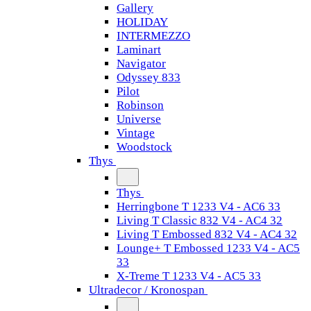
Gallery
HOLIDAY
INTERMEZZO
Laminart
Navigator
Odyssey 833
Pilot
Robinson
Universe
Vintage
Woodstock
Thys
Thys
Herringbone T 1233 V4 - AC6 33
Living T Classic 832 V4 - AC4 32
Living T Embossed 832 V4 - AC4 32
Lounge+ T Embossed 1233 V4 - AC5
33
X-Treme T 1233 V4 - AC5 33
Ultradecor / Kronospan