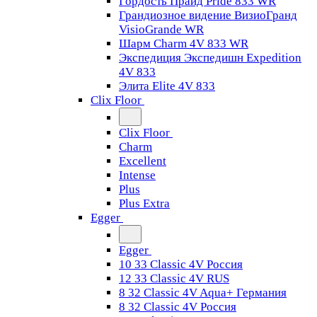
Гордость Прайд Pride 833 WR
Грандиозное видение ВизиоГранд
VisioGrande WR
Шарм Charm 4V 833 WR
Экспедиция Экспедишн Expedition
4V 833
Элита Elite 4V 833
Clix Floor
Clix Floor
Charm
Excellent
Intense
Plus
Plus Extra
Egger
Egger
10 33 Classic 4V Россия
12 33 Classic 4V RUS
8 32 Classic 4V Aqua+ Германия
8 32 Classic 4V Россия