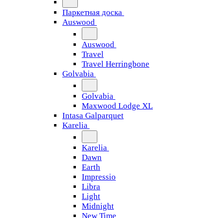
Паркетная доска
Auswood
Auswood
Travel
Travel Herringbone
Golvabia
Golvabia
Maxwood Lodge XL
Intasa Galparquet
Karelia
Karelia
Dawn
Earth
Impressio
Libra
Light
Midnight
New Time