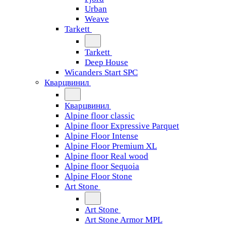
Urban
Weave
Tarkett
Tarkett
Deep House
Wicanders Start SPC
Кварцвинил
Кварцвинил
Alpine floor classic
Alpine floor Expressive Parquet
Alpine Floor Intense
Alpine Floor Premium XL
Alpine floor Real wood
Alpine floor Sequoia
Alpine Floor Stone
Art Stone
Art Stone
Art Stone Armor MPL