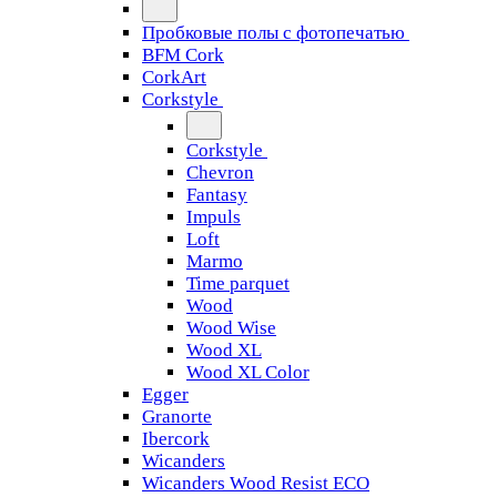
Пробковые полы с фотопечатью
BFM Cork
CorkArt
Corkstyle
Corkstyle
Chevron
Fantasy
Impuls
Loft
Marmo
Time parquet
Wood
Wood Wise
Wood XL
Wood XL Color
Egger
Granorte
Ibercork
Wicanders
Wicanders Wood Resist ECO