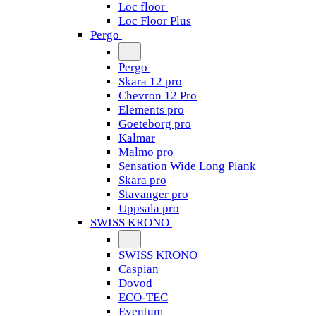
Loc floor
Loc Floor Plus
Pergo
Pergo
Skara 12 pro
Chevron 12 Pro
Elements pro
Goeteborg pro
Kalmar
Malmo pro
Sensation Wide Long Plank
Skara pro
Stavanger pro
Uppsala pro
SWISS KRONO
SWISS KRONO
Caspian
Dovod
ECO-TEC
Eventum