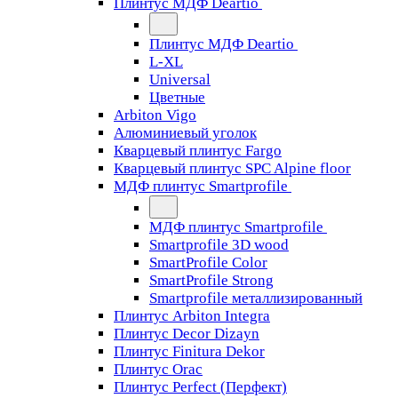
Плинтус МДФ Deartio
Плинтус МДФ Deartio
L-XL
Universal
Цветные
Arbiton Vigo
Алюминиевый уголок
Кварцевый плинтус Fargo
Кварцевый плинтус SPC Alpine floor
МДФ плинтус Smartprofile
МДФ плинтус Smartprofile
Smartprofile 3D wood
SmartProfile Color
SmartProfile Strong
Smartprofile металлизированный
Плинтус Arbiton Integra
Плинтус Decor Dizayn
Плинтус Finitura Dekor
Плинтус Orac
Плинтус Perfect (Перфект)