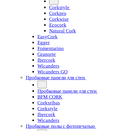
Corkstyle
Corkpro
Corkwise
Ecocork
Natural Cork
EasyCork
Egger
Fomentarino
Granorte
Ibercork
Wicanders
Wicanders GO
Пробковые панели для стен
Пробковые панели для стен
BFM CORK
Corksribas
Corkstyle
Ibercork
Wicanders
Пробковые полы с фотопечатью