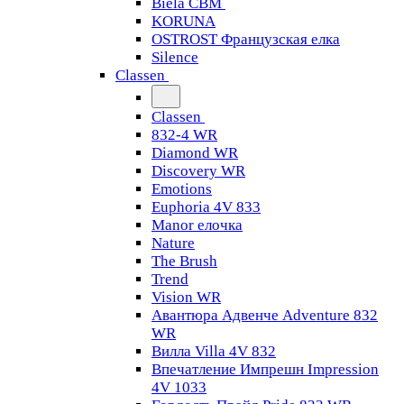
Biela CBM
KORUNA
OSTROST Французская елка
Silence
Classen
Classen
832-4 WR
Diamond WR
Discovery WR
Emotions
Euphoria 4V 833
Manor елочка
Nature
The Brush
Trend
Vision WR
Авантюра Адвенче Adventure 832
WR
Вилла Villa 4V 832
Впечатление Импрешн Impression
4V 1033