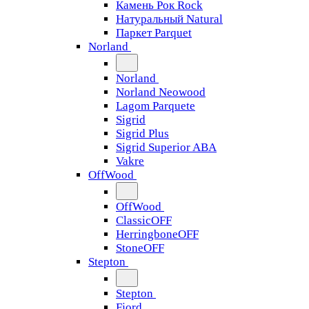
Камень Рок Rock
Натуральный Natural
Паркет Parquet
Norland
Norland
Norland Neowood
Lagom Parquete
Sigrid
Sigrid Plus
Sigrid Superior ABA
Vakre
OffWood
OffWood
ClassicOFF
HerringboneOFF
StoneOFF
Stepton
Stepton
Fjord