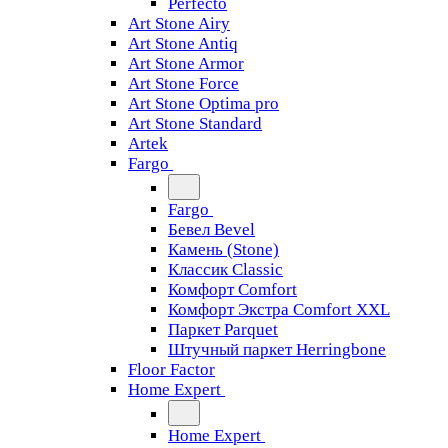
Perfecto
Art Stone Airy
Art Stone Antiq
Art Stone Armor
Art Stone Force
Art Stone Optima pro
Art Stone Standard
Artek
Fargo
Fargo
Бевел Bevel
Камень (Stone)
Классик Classic
Комфорт Comfort
Комфорт Экстра Comfort XXL
Паркет Parquet
Штучный паркет Herringbone
Floor Factor
Home Expert
Home Expert