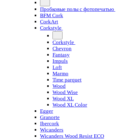
Пробковые полы с фотопечатью
BFM Cork
CorkArt
Corkstyle
Corkstyle
Chevron
Fantasy
Impuls
Loft
Marmo
Time parquet
Wood
Wood Wise
Wood XL
Wood XL Color
Egger
Granorte
Ibercork
Wicanders
Wicanders Wood Resist ECO