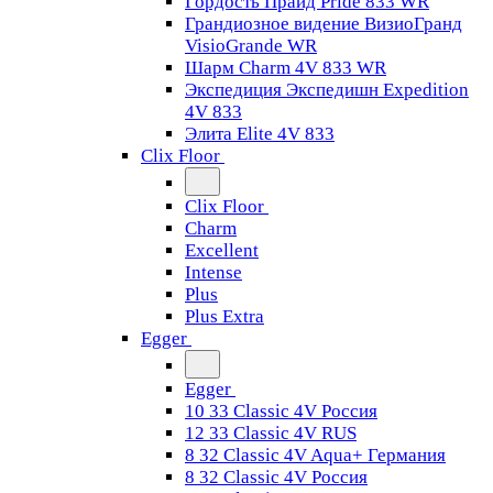
Гордость Прайд Pride 833 WR
Грандиозное видение ВизиоГранд
VisioGrande WR
Шарм Charm 4V 833 WR
Экспедиция Экспедишн Expedition
4V 833
Элита Elite 4V 833
Clix Floor
Clix Floor
Charm
Excellent
Intense
Plus
Plus Extra
Egger
Egger
10 33 Classic 4V Россия
12 33 Classic 4V RUS
8 32 Classic 4V Aqua+ Германия
8 32 Classic 4V Россия