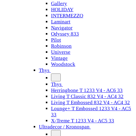
Gallery
HOLIDAY
INTERMEZZO
Laminart
Navigator
Odyssey 833
Pilot
Robinson
Universe
Vintage
Woodstock
Thys
Thys
Herringbone T 1233 V4 - AC6 33
Living T Classic 832 V4 - AC4 32
Living T Embossed 832 V4 - AC4 32
Lounge+ T Embossed 1233 V4 - AC5
33
X-Treme T 1233 V4 - AC5 33
Ultradecor / Kronospan