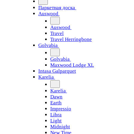
Паркетная доска
Auswood
Auswood
Travel
Travel Herringbone
Golvabia
Golvabia
Maxwood Lodge XL
Intasa Galparquet
Karelia
Karelia
Dawn
Earth
Impressio
Libra
Light
Midnight
New Time