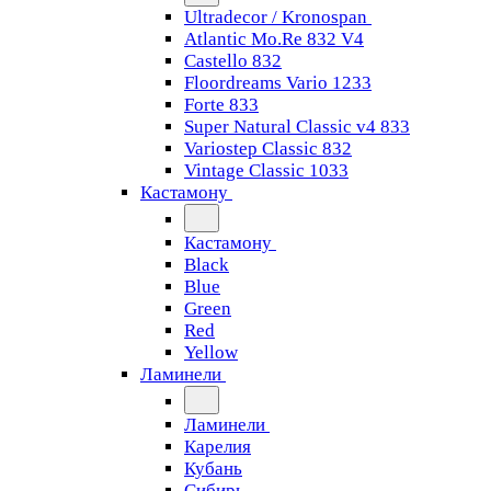
Ultradecor / Kronospan
Atlantic Mo.Re 832 V4
Castello 832
Floordreams Vario 1233
Forte 833
Super Natural Classic v4 833
Variostep Classic 832
Vintage Classic 1033
Кастамону
Кастамону
Black
Blue
Green
Red
Yellow
Ламинели
Ламинели
Карелия
Кубань
Сибирь