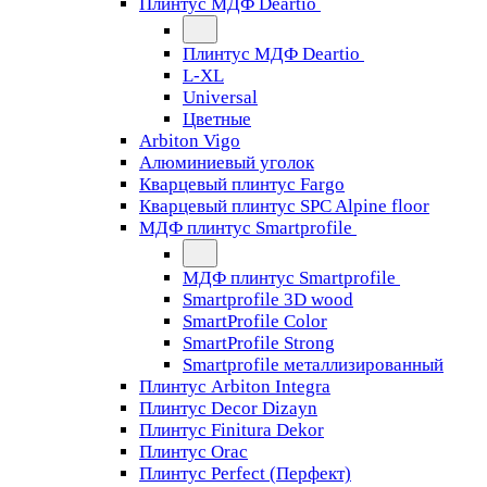
Плинтус МДФ Deartio
Плинтус МДФ Deartio
L-XL
Universal
Цветные
Arbiton Vigo
Алюминиевый уголок
Кварцевый плинтус Fargo
Кварцевый плинтус SPC Alpine floor
МДФ плинтус Smartprofile
МДФ плинтус Smartprofile
Smartprofile 3D wood
SmartProfile Color
SmartProfile Strong
Smartprofile металлизированный
Плинтус Arbiton Integra
Плинтус Decor Dizayn
Плинтус Finitura Dekor
Плинтус Orac
Плинтус Perfect (Перфект)