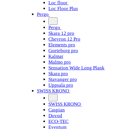
Loc floor
Loc Floor Plus
Pergo
Pergo
Skara 12 pro
Chevron 12 Pro
Elements pro
Goeteborg pro
Kalmar
Malmo pro
Sensation Wide Long Plank
Skara pro
Stavanger pro
Uppsala pro
SWISS KRONO
SWISS KRONO
Caspian
Dovod
ECO-TEC
Eventum