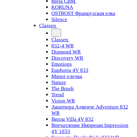
Biela CBM
KORUNA
OSTROST Французская елка
Silence
Classen
Classen
832-4 WR
Diamond WR
Discovery WR
Emotions
Euphoria 4V 833
Manor елочка
Nature
The Brush
Trend
Vision WR
Авантюра Адвенче Adventure 832
WR
Вилла Villa 4V 832
Впечатление Импрешн Impression
4V 1033