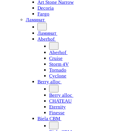
Art Stone Narrow
Decoria
Fargo
Ламинат
Ламинат
Aberhof
Aberhof
Cruise
Storm 4V
Tornado
Сyclone
Berry alloc
Berry alloc
CHATEAU
Eternity
Finesse
Biela CBM