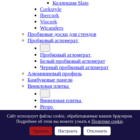
Коллекция Slate
Corkstyle
Ibercork
Viscork
Wicanders
Пробковые доски для стендов
Пробковый агломерат
Пробковый агломерат
Белый пробковый агломерат
Черный пробковый агломерат
Алюминиевый профиль
Бамбуковые панели
Виниловая плитка
Виниловая плитка
Pergo
Сайт использует файлы cookie, обрабатываемые вашим браузером.
Pergo
Подробнее об этом вы можете узнать в
Политике cookie
.
Classic Plank Optimum Glue
Принять
Настроить
Отклонить
Modern Plank Optimum Glue
Tile Optimum Glue