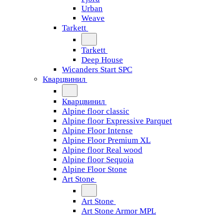
Urban
Weave
Tarkett
Tarkett
Deep House
Wicanders Start SPC
Кварцвинил
Кварцвинил
Alpine floor classic
Alpine floor Expressive Parquet
Alpine Floor Intense
Alpine Floor Premium XL
Alpine floor Real wood
Alpine floor Sequoia
Alpine Floor Stone
Art Stone
Art Stone
Art Stone Armor MPL