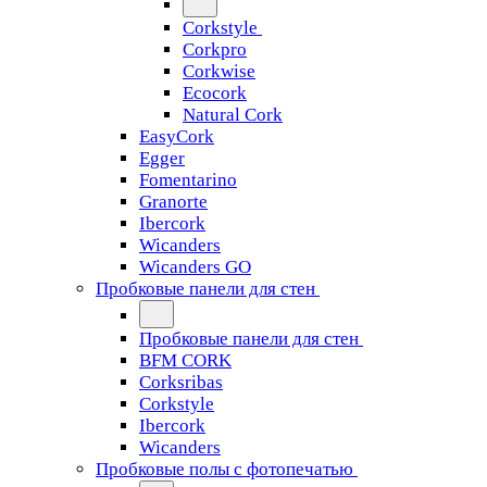
Corkstyle
Corkpro
Corkwise
Ecocork
Natural Cork
EasyCork
Egger
Fomentarino
Granorte
Ibercork
Wicanders
Wicanders GO
Пробковые панели для стен
Пробковые панели для стен
BFM CORK
Corksribas
Corkstyle
Ibercork
Wicanders
Пробковые полы с фотопечатью