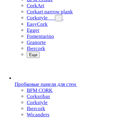
CorkArt
Corkart narrow plank
Corkstyle
EasyCork
Egger
Fomentarino
Granorte
Ibercork
Еще
Пробковые панели для стен
BFM CORK
Corksribas
Corkstyle
Ibercork
Wicanders