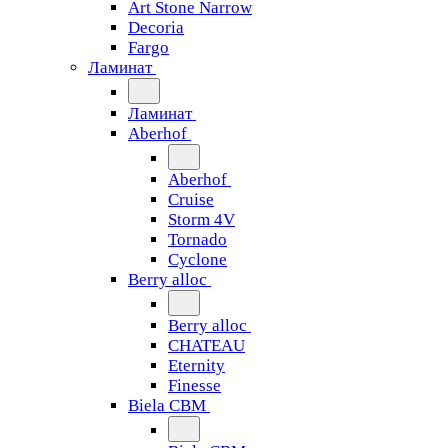
Art Stone Narrow
Decoria
Fargo
Ламинат
Ламинат
Aberhof
Aberhof
Cruise
Storm 4V
Tornado
Сyclone
Berry alloc
Berry alloc
CHATEAU
Eternity
Finesse
Biela CBM