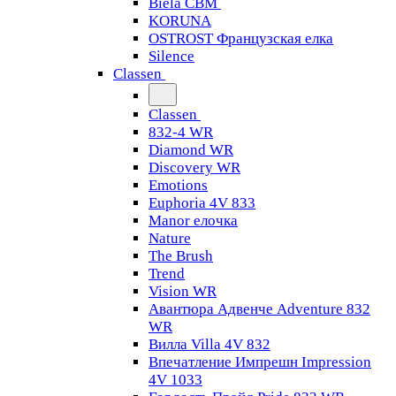
Biela CBM
KORUNA
OSTROST Французская елка
Silence
Classen
Classen
832-4 WR
Diamond WR
Discovery WR
Emotions
Euphoria 4V 833
Manor елочка
Nature
The Brush
Trend
Vision WR
Авантюра Адвенче Adventure 832
WR
Вилла Villa 4V 832
Впечатление Импрешн Impression
4V 1033