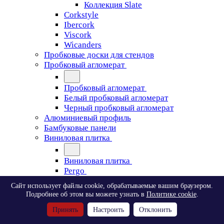
Коллекция Slate
Corkstyle
Ibercork
Viscork
Wicanders
Пробковые доски для стендов
Пробковый агломерат
Пробковый агломерат
Белый пробковый агломерат
Черный пробковый агломерат
Алюминиевый профиль
Бамбуковые панели
Виниловая плитка
Виниловая плитка
Pergo
Сайт использует файлы cookie, обрабатываемые вашим браузером.
Pergo
Подробнее об этом вы можете узнать в
Политике cookie
.
Classic Plank Optimum Glue
Принять
Настроить
Отклонить
Modern Plank Optimum Glue
Tile Optimum Glue