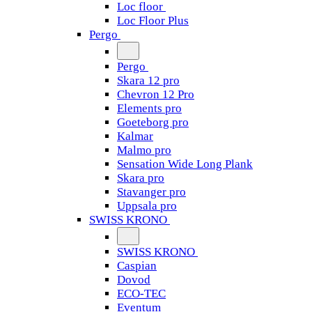
Loc floor
Loc Floor Plus
Pergo
Pergo
Skara 12 pro
Chevron 12 Pro
Elements pro
Goeteborg pro
Kalmar
Malmo pro
Sensation Wide Long Plank
Skara pro
Stavanger pro
Uppsala pro
SWISS KRONO
SWISS KRONO
Caspian
Dovod
ECO-TEC
Eventum