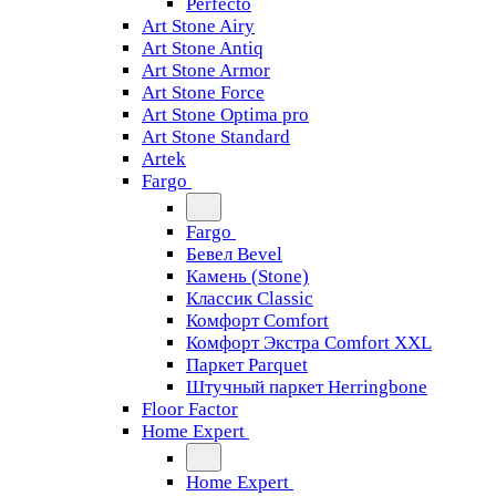
Perfecto
Art Stone Airy
Art Stone Antiq
Art Stone Armor
Art Stone Force
Art Stone Optima pro
Art Stone Standard
Artek
Fargo
Fargo
Бевел Bevel
Камень (Stone)
Классик Classic
Комфорт Comfort
Комфорт Экстра Comfort XXL
Паркет Parquet
Штучный паркет Herringbone
Floor Factor
Home Expert
Home Expert