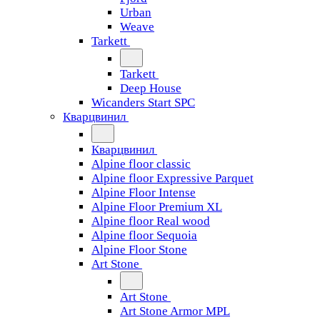
Urban
Weave
Tarkett
Tarkett
Deep House
Wicanders Start SPC
Кварцвинил
Кварцвинил
Alpine floor classic
Alpine floor Expressive Parquet
Alpine Floor Intense
Alpine Floor Premium XL
Alpine floor Real wood
Alpine floor Sequoia
Alpine Floor Stone
Art Stone
Art Stone
Art Stone Armor MPL