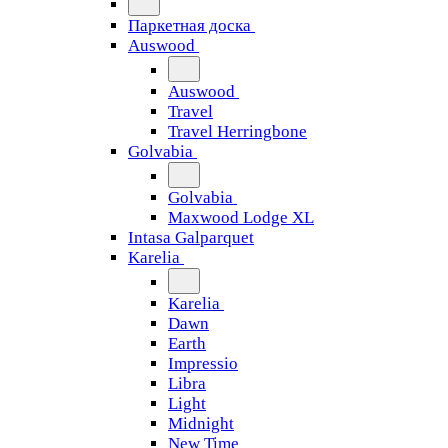
Паркетная доска
Auswood
Auswood
Travel
Travel Herringbone
Golvabia
Golvabia
Maxwood Lodge XL
Intasa Galparquet
Karelia
Karelia
Dawn
Earth
Impressio
Libra
Light
Midnight
New Time