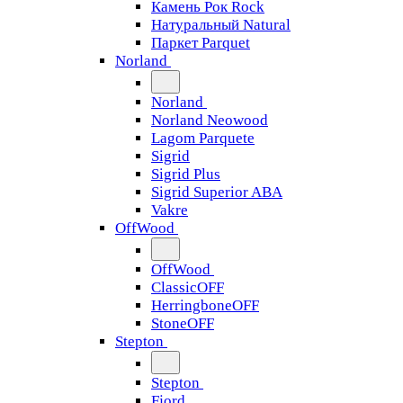
Камень Рок Rock
Натуральный Natural
Паркет Parquet
Norland
Norland
Norland Neowood
Lagom Parquete
Sigrid
Sigrid Plus
Sigrid Superior ABA
Vakre
OffWood
OffWood
ClassicOFF
HerringboneOFF
StoneOFF
Stepton
Stepton
Fjord