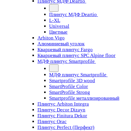
Плинтус МДФ Deartio
Плинтус МДФ Deartio
L-XL
Universal
Цветные
Arbiton Vigo
Алюминиевый уголок
Кварцевый плинтус Fargo
Кварцевый плинтус SPC Alpine floor
МДФ плинтус Smartprofile
МДФ плинтус Smartprofile
Smartprofile 3D wood
SmartProfile Color
SmartProfile Strong
Smartprofile металлизированный
Плинтус Arbiton Integra
Плинтус Decor Dizayn
Плинтус Finitura Dekor
Плинтус Orac
Плинтус Perfect (Перфект)