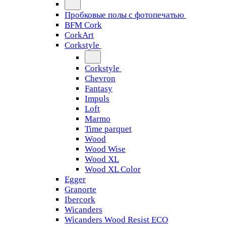
Пробковые полы с фотопечатью
BFM Cork
CorkArt
Corkstyle
Corkstyle
Chevron
Fantasy
Impuls
Loft
Marmo
Time parquet
Wood
Wood Wise
Wood XL
Wood XL Color
Egger
Granorte
Ibercork
Wicanders
Wicanders Wood Resist ECO