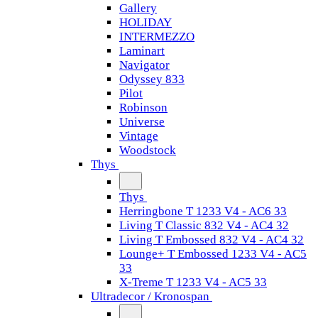
Gallery
HOLIDAY
INTERMEZZO
Laminart
Navigator
Odyssey 833
Pilot
Robinson
Universe
Vintage
Woodstock
Thys
Thys
Herringbone T 1233 V4 - AC6 33
Living T Classic 832 V4 - AC4 32
Living T Embossed 832 V4 - AC4 32
Lounge+ T Embossed 1233 V4 - AC5
33
X-Treme T 1233 V4 - AC5 33
Ultradecor / Kronospan