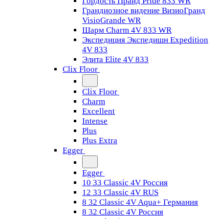
Гордость Прайд Pride 833 WR
Грандиозное видение ВизиоГранд
VisioGrande WR
Шарм Charm 4V 833 WR
Экспедиция Экспедишн Expedition
4V 833
Элита Elite 4V 833
Clix Floor
Clix Floor
Charm
Excellent
Intense
Plus
Plus Extra
Egger
Egger
10 33 Classic 4V Россия
12 33 Classic 4V RUS
8 32 Classic 4V Aqua+ Германия
8 32 Classic 4V Россия