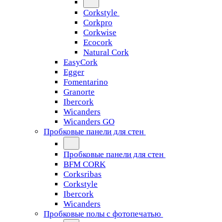
Corkstyle
Corkpro
Corkwise
Ecocork
Natural Cork
EasyCork
Egger
Fomentarino
Granorte
Ibercork
Wicanders
Wicanders GO
Пробковые панели для стен
Пробковые панели для стен
BFM CORK
Corksribas
Corkstyle
Ibercork
Wicanders
Пробковые полы с фотопечатью