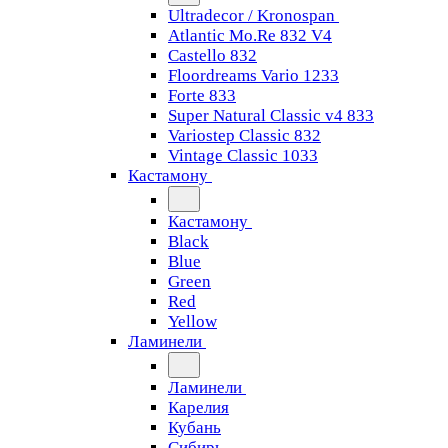
Ultradecor / Kronospan
Atlantic Mo.Re 832 V4
Castello 832
Floordreams Vario 1233
Forte 833
Super Natural Classic v4 833
Variostep Classic 832
Vintage Classic 1033
Кастамону
Кастамону
Black
Blue
Green
Red
Yellow
Ламинели
Ламинели
Карелия
Кубань
Сибирь