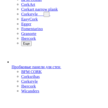
CorkArt
Corkart narrow plank
Corkstyle
EasyCork
Egger
Fomentarino
Granorte
Ibercork
Еще
Пробковые панели для стен
BFM CORK
Corksribas
Corkstyle
Ibercork
Wicanders