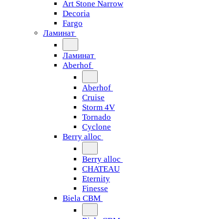
Art Stone Narrow
Decoria
Fargo
Ламинат
Ламинат
Aberhof
Aberhof
Cruise
Storm 4V
Tornado
Сyclone
Berry alloc
Berry alloc
CHATEAU
Eternity
Finesse
Biela CBM