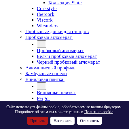
Коллекция Slate
Corkstyle
Ibercork
Viscork
Wicanders
Пробковые доски для стендов
Пробковый агломерат
Пробковый агломерат
Белый пробковый агломерат
Черный пробковый агломерат
Алюминиевый профиль
Бамбуковые панели
Виниловая плитка
Виниловая плитка
Pergo
Сайт использует файлы cookie, обрабатываемые вашим браузером.
Pergo
Подробнее об этом вы можете узнать в
Политике cookie
.
Classic Plank Optimum Glue
Принять
Настроить
Отклонить
Modern Plank Optimum Glue
Tile Optimum Glue