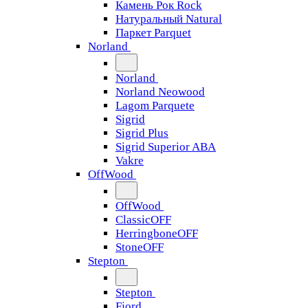
Камень Рок Rock
Натуральный Natural
Паркет Parquet
Norland
Norland
Norland Neowood
Lagom Parquete
Sigrid
Sigrid Plus
Sigrid Superior ABA
Vakre
OffWood
OffWood
ClassicOFF
HerringboneOFF
StoneOFF
Stepton
Stepton
Fjord