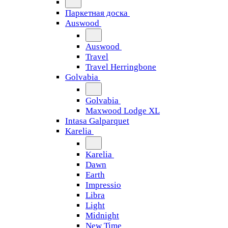
Паркетная доска
Auswood
Auswood
Travel
Travel Herringbone
Golvabia
Golvabia
Maxwood Lodge XL
Intasa Galparquet
Karelia
Karelia
Dawn
Earth
Impressio
Libra
Light
Midnight
New Time