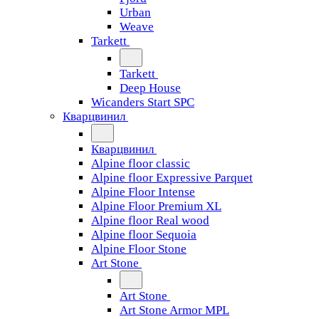
Urban
Weave
Tarkett
Tarkett
Deep House
Wicanders Start SPC
Кварцвинил
Кварцвинил
Alpine floor classic
Alpine floor Expressive Parquet
Alpine Floor Intense
Alpine Floor Premium XL
Alpine floor Real wood
Alpine floor Sequoia
Alpine Floor Stone
Art Stone
Art Stone
Art Stone Armor MPL