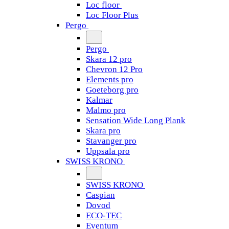
Loc floor
Loc Floor Plus
Pergo
Pergo
Skara 12 pro
Chevron 12 Pro
Elements pro
Goeteborg pro
Kalmar
Malmo pro
Sensation Wide Long Plank
Skara pro
Stavanger pro
Uppsala pro
SWISS KRONO
SWISS KRONO
Caspian
Dovod
ECO-TEC
Eventum