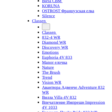
Biela CBM
KORUNA
OSTROST Французская елка
Silence
Classen
Classen
832-4 WR
Diamond WR
Discovery WR
Emotions
Euphoria 4V 833
Manor елочка
Nature
The Brush
Trend
Vision WR
Авантюра Адвенче Adventure 832
WR
Вилла Villa 4V 832
Впечатление Импрешн Impression
4V 1033