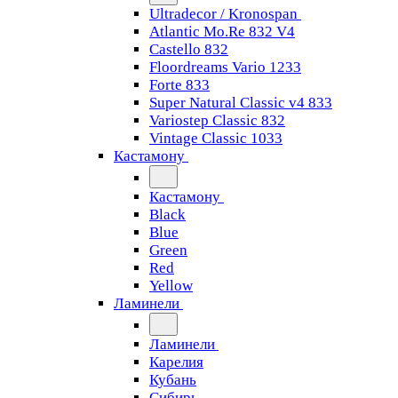
Ultradecor / Kronospan
Atlantic Mo.Re 832 V4
Castello 832
Floordreams Vario 1233
Forte 833
Super Natural Classic v4 833
Variostep Classic 832
Vintage Classic 1033
Кастамону
Кастамону
Black
Blue
Green
Red
Yellow
Ламинели
Ламинели
Карелия
Кубань
Сибирь