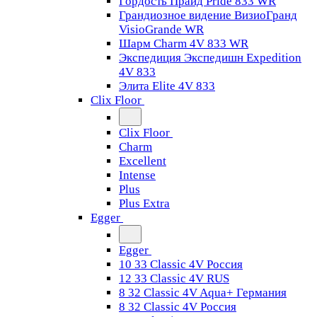
Гордость Прайд Pride 833 WR
Грандиозное видение ВизиоГранд
VisioGrande WR
Шарм Charm 4V 833 WR
Экспедиция Экспедишн Expedition
4V 833
Элита Elite 4V 833
Clix Floor
Clix Floor
Charm
Excellent
Intense
Plus
Plus Extra
Egger
Egger
10 33 Classic 4V Россия
12 33 Classic 4V RUS
8 32 Classic 4V Aqua+ Германия
8 32 Classic 4V Россия