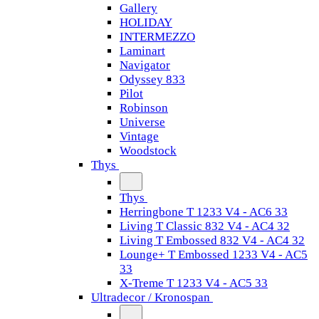
Gallery
HOLIDAY
INTERMEZZO
Laminart
Navigator
Odyssey 833
Pilot
Robinson
Universe
Vintage
Woodstock
Thys
Thys
Herringbone T 1233 V4 - AC6 33
Living T Classic 832 V4 - AC4 32
Living T Embossed 832 V4 - AC4 32
Lounge+ T Embossed 1233 V4 - AC5
33
X-Treme T 1233 V4 - AC5 33
Ultradecor / Kronospan