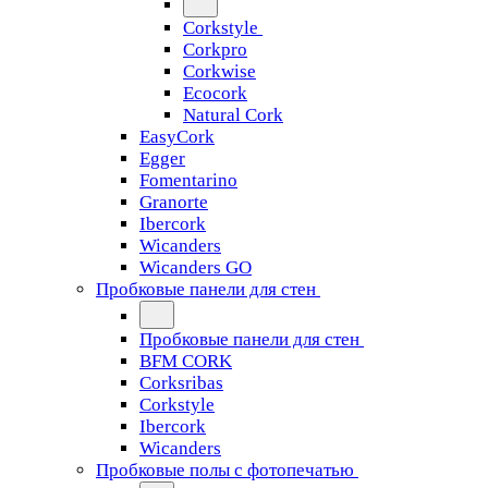
Corkstyle
Corkpro
Corkwise
Ecocork
Natural Cork
EasyCork
Egger
Fomentarino
Granorte
Ibercork
Wicanders
Wicanders GO
Пробковые панели для стен
Пробковые панели для стен
BFM CORK
Corksribas
Corkstyle
Ibercork
Wicanders
Пробковые полы с фотопечатью