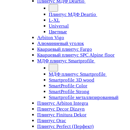
Плинтус МДФ Deartio
Плинтус МДФ Deartio
L-XL
Universal
Цветные
Arbiton Vigo
Алюминиевый уголок
Кварцевый плинтус Fargo
Кварцевый плинтус SPC Alpine floor
МДФ плинтус Smartprofile
МДФ плинтус Smartprofile
Smartprofile 3D wood
SmartProfile Color
SmartProfile Strong
Smartprofile металлизированный
Плинтус Arbiton Integra
Плинтус Decor Dizayn
Плинтус Finitura Dekor
Плинтус Orac
Плинтус Perfect (Перфект)