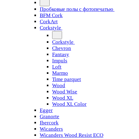
Пробковые полы с фотопечатью
BFM Cork
CorkArt
Corkstyle
Corkstyle
Chevron
Fantasy
Impuls
Loft
Marmo
Time parquet
Wood
Wood Wise
Wood XL
Wood XL Color
Egger
Granorte
Ibercork
Wicanders
Wicanders Wood Resist ECO