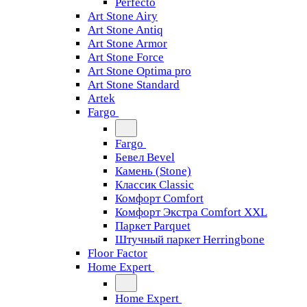
Perfecto
Art Stone Airy
Art Stone Antiq
Art Stone Armor
Art Stone Force
Art Stone Optima pro
Art Stone Standard
Artek
Fargo
Fargo
Бевел Bevel
Камень (Stone)
Классик Classic
Комфорт Comfort
Комфорт Экстра Comfort XXL
Паркет Parquet
Штучный паркет Herringbone
Floor Factor
Home Expert
Home Expert