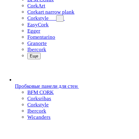
CorkArt
Corkart narrow plank
Corkstyle
EasyCork
Egger
Fomentarino
Granorte
Ibercork
Еще
Пробковые панели для стен
BFM CORK
Corksribas
Corkstyle
Ibercork
Wicanders