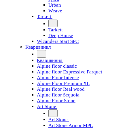
Urban
Weave
Tarkett
Tarkett
Deep House
Wicanders Start SPC
Кварцвинил
Кварцвинил
Alpine floor classic
Alpine floor Expressive Parquet
Alpine Floor Intense
Alpine Floor Premium XL
Alpine floor Real wood
Alpine floor Sequoia
Alpine Floor Stone
Art Stone
Art Stone
Art Stone Armor MPL