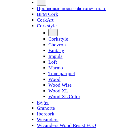
Пробковые полы с фотопечатью
BFM Cork
CorkArt
Corkstyle
Corkstyle
Chevron
Fantasy
Impuls
Loft
Marmo
Time parquet
Wood
Wood Wise
Wood XL
Wood XL Color
Egger
Granorte
Ibercork
Wicanders
Wicanders Wood Resist ECO