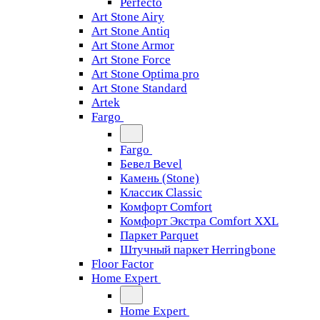
Perfecto
Art Stone Airy
Art Stone Antiq
Art Stone Armor
Art Stone Force
Art Stone Optima pro
Art Stone Standard
Artek
Fargo
Fargo
Бевел Bevel
Камень (Stone)
Классик Classic
Комфорт Comfort
Комфорт Экстра Comfort XXL
Паркет Parquet
Штучный паркет Herringbone
Floor Factor
Home Expert
Home Expert