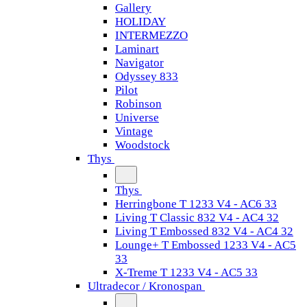
Gallery
HOLIDAY
INTERMEZZO
Laminart
Navigator
Odyssey 833
Pilot
Robinson
Universe
Vintage
Woodstock
Thys
Thys
Herringbone T 1233 V4 - AC6 33
Living T Classic 832 V4 - AC4 32
Living T Embossed 832 V4 - AC4 32
Lounge+ T Embossed 1233 V4 - AC5
33
X-Treme T 1233 V4 - AC5 33
Ultradecor / Kronospan