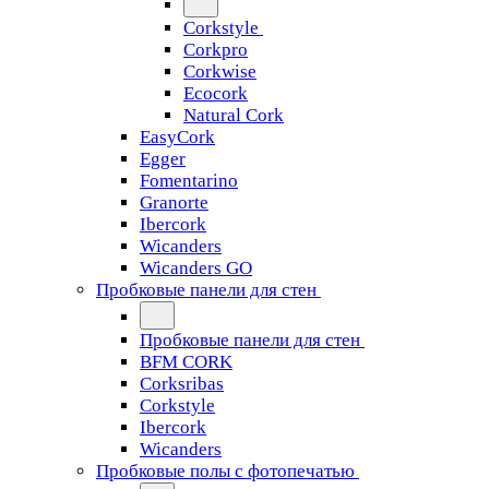
Corkstyle
Corkpro
Corkwise
Ecocork
Natural Cork
EasyCork
Egger
Fomentarino
Granorte
Ibercork
Wicanders
Wicanders GO
Пробковые панели для стен
Пробковые панели для стен
BFM CORK
Corksribas
Corkstyle
Ibercork
Wicanders
Пробковые полы с фотопечатью