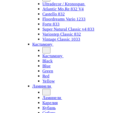
Ultradecor / Kronospan
Atlantic Mo.Re 832 V4
Castello 832
Floordreams Vario 1233
Forte 833
Super Natural Classic v4 833
Variostep Classic 832
Vintage Classic 1033
Кастамону
Кастамону
Black
Blue
Green
Red
Yellow
Ламинели
Ламинели
Карелия
Кубань
Сибирь