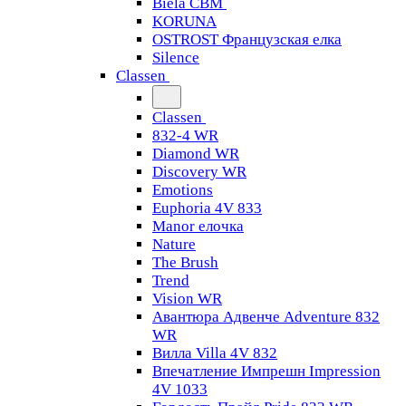
Biela CBM
KORUNA
OSTROST Французская елка
Silence
Classen
Classen
832-4 WR
Diamond WR
Discovery WR
Emotions
Euphoria 4V 833
Manor елочка
Nature
The Brush
Trend
Vision WR
Авантюра Адвенче Adventure 832
WR
Вилла Villa 4V 832
Впечатление Импрешн Impression
4V 1033