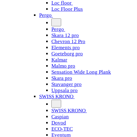
Loc floor
Loc Floor Plus
Pergo
Pergo
Skara 12 pro
Chevron 12 Pro
Elements pro
Goeteborg pro
Kalmar
Malmo pro
Sensation Wide Long Plank
Skara pro
Stavanger pro
Uppsala pro
SWISS KRONO
SWISS KRONO
Caspian
Dovod
ECO-TEC
Eventum