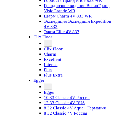
Гордость Прайд Pride 833 WR
Грандиозное видение ВизиоГранд
VisioGrande WR
Шарм Charm 4V 833 WR
Экспедиция Экспедишн Expedition
4V 833
Элита Elite 4V 833
Clix Floor
Clix Floor
Charm
Excellent
Intense
Plus
Plus Extra
Egger
Egger
10 33 Classic 4V Россия
12 33 Classic 4V RUS
8 32 Classic 4V Aqua+ Германия
8 32 Classic 4V Россия