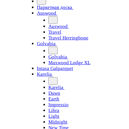
Паркетная доска
Auswood
Auswood
Travel
Travel Herringbone
Golvabia
Golvabia
Maxwood Lodge XL
Intasa Galparquet
Karelia
Karelia
Dawn
Earth
Impressio
Libra
Light
Midnight
New Time