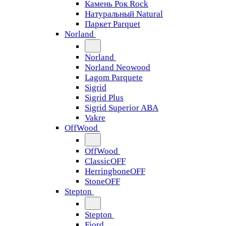
Камень Рок Rock
Натуральный Natural
Паркет Parquet
Norland
Norland
Norland Neowood
Lagom Parquete
Sigrid
Sigrid Plus
Sigrid Superior ABA
Vakre
OffWood
OffWood
ClassicOFF
HerringboneOFF
StoneOFF
Stepton
Stepton
Fjord