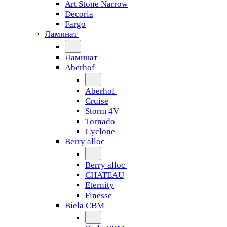
Art Stone Narrow
Decoria
Fargo
Ламинат
Ламинат
Aberhof
Aberhof
Cruise
Storm 4V
Tornado
Сyclone
Berry alloc
Berry alloc
CHATEAU
Eternity
Finesse
Biela CBM