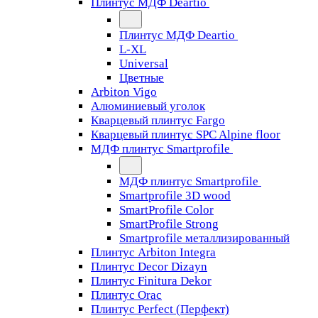
Плинтус МДФ Deartio
Плинтус МДФ Deartio
L-XL
Universal
Цветные
Arbiton Vigo
Алюминиевый уголок
Кварцевый плинтус Fargo
Кварцевый плинтус SPC Alpine floor
МДФ плинтус Smartprofile
МДФ плинтус Smartprofile
Smartprofile 3D wood
SmartProfile Color
SmartProfile Strong
Smartprofile металлизированный
Плинтус Arbiton Integra
Плинтус Decor Dizayn
Плинтус Finitura Dekor
Плинтус Orac
Плинтус Perfect (Перфект)