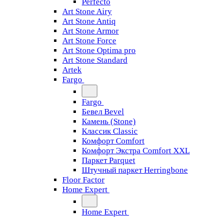
Perfecto
Art Stone Airy
Art Stone Antiq
Art Stone Armor
Art Stone Force
Art Stone Optima pro
Art Stone Standard
Artek
Fargo
Fargo
Бевел Bevel
Камень (Stone)
Классик Classic
Комфорт Comfort
Комфорт Экстра Comfort XXL
Паркет Parquet
Штучный паркет Herringbone
Floor Factor
Home Expert
Home Expert