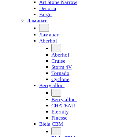
Art Stone Narrow
Decoria
Fargo
Ламинат
Ламинат
Aberhof
Aberhof
Cruise
Storm 4V
Tornado
Сyclone
Berry alloc
Berry alloc
CHATEAU
Eternity
Finesse
Biela CBM