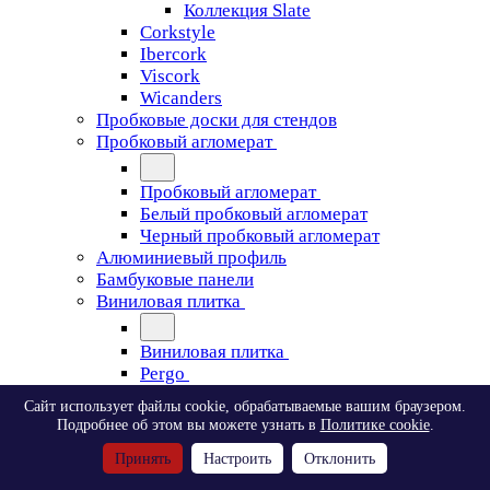
Коллекция Slate
Corkstyle
Ibercork
Viscork
Wicanders
Пробковые доски для стендов
Пробковый агломерат
Пробковый агломерат
Белый пробковый агломерат
Черный пробковый агломерат
Алюминиевый профиль
Бамбуковые панели
Виниловая плитка
Виниловая плитка
Pergo
Сайт использует файлы cookie, обрабатываемые вашим браузером.
Pergo
Подробнее об этом вы можете узнать в
Политике cookie
.
Classic Plank Optimum Glue
Принять
Настроить
Отклонить
Modern Plank Optimum Glue
Tile Optimum Glue