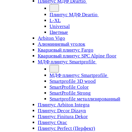
Плинтус МДФ Deartio
Плинтус МДФ Deartio
L-XL
Universal
Цветные
Arbiton Vigo
Алюминиевый уголок
Кварцевый плинтус Fargo
Кварцевый плинтус SPC Alpine floor
МДФ плинтус Smartprofile
МДФ плинтус Smartprofile
Smartprofile 3D wood
SmartProfile Color
SmartProfile Strong
Smartprofile металлизированный
Плинтус Arbiton Integra
Плинтус Decor Dizayn
Плинтус Finitura Dekor
Плинтус Orac
Плинтус Perfect (Перфект)