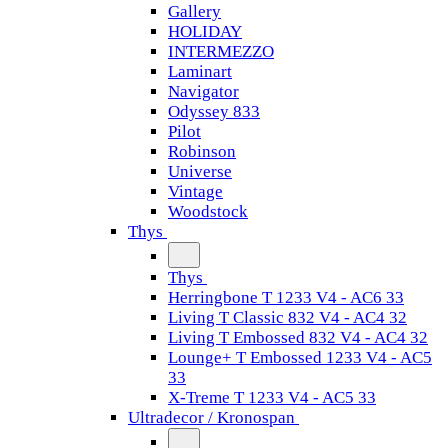
Gallery
HOLIDAY
INTERMEZZO
Laminart
Navigator
Odyssey 833
Pilot
Robinson
Universe
Vintage
Woodstock
Thys
Thys
Herringbone T 1233 V4 - AC6 33
Living T Classic 832 V4 - AC4 32
Living T Embossed 832 V4 - AC4 32
Lounge+ T Embossed 1233 V4 - AC5
33
X-Treme T 1233 V4 - AC5 33
Ultradecor / Kronospan