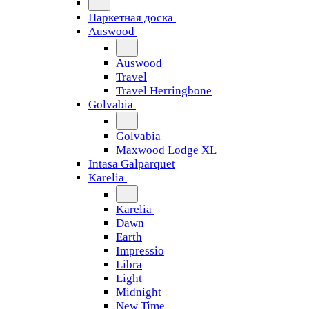
Паркетная доска
Auswood
Auswood
Travel
Travel Herringbone
Golvabia
Golvabia
Maxwood Lodge XL
Intasa Galparquet
Karelia
Karelia
Dawn
Earth
Impressio
Libra
Light
Midnight
New Time