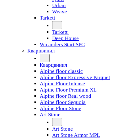
Urban
Weave
Tarkett
Tarkett
Deep House
Wicanders Start SPC
Кварцвинил
Кварцвинил
Alpine floor classic
Alpine floor Expressive Parquet
Alpine Floor Intense
Alpine Floor Premium XL
Alpine floor Real wood
Alpine floor Sequoia
Alpine Floor Stone
Art Stone
Art Stone
Art Stone Armor MPL