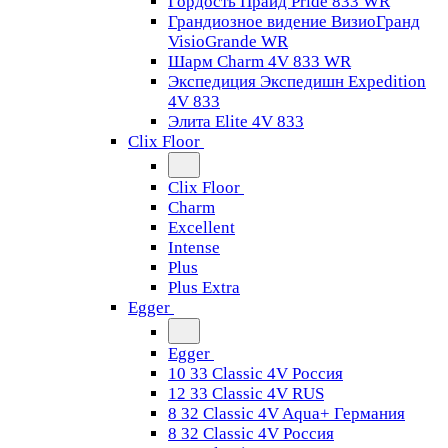
Гордость Прайд Pride 833 WR
Грандиозное видение ВизиоГранд
VisioGrande WR
Шарм Charm 4V 833 WR
Экспедиция Экспедишн Expedition
4V 833
Элита Elite 4V 833
Clix Floor
Clix Floor
Charm
Excellent
Intense
Plus
Plus Extra
Egger
Egger
10 33 Classic 4V Россия
12 33 Classic 4V RUS
8 32 Classic 4V Aqua+ Германия
8 32 Classic 4V Россия