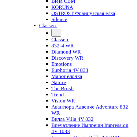
Biela CBM
KORUNA
OSTROST Французская елка
Silence
Classen
Classen
832-4 WR
Diamond WR
Discovery WR
Emotions
Euphoria 4V 833
Manor елочка
Nature
The Brush
Trend
Vision WR
Авантюра Адвенче Adventure 832
WR
Вилла Villa 4V 832
Впечатление Импрешн Impression
4V 1033