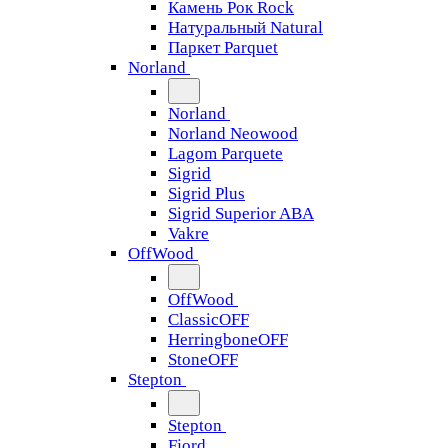
Камень Рок Rock
Натуральный Natural
Паркет Parquet
Norland
Norland
Norland Neowood
Lagom Parquete
Sigrid
Sigrid Plus
Sigrid Superior ABA
Vakre
OffWood
OffWood
ClassicOFF
HerringboneOFF
StoneOFF
Stepton
Stepton
Fjord