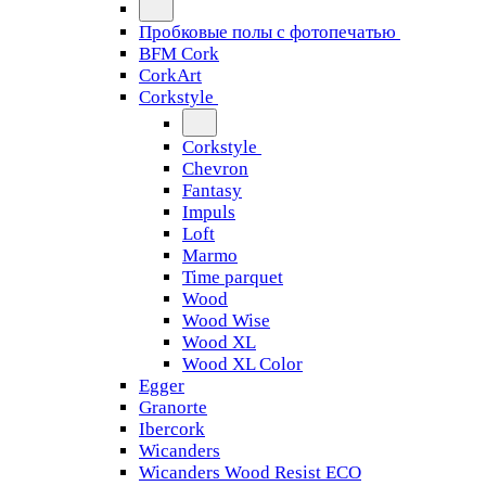
Пробковые полы с фотопечатью
BFM Cork
CorkArt
Corkstyle
Corkstyle
Chevron
Fantasy
Impuls
Loft
Marmo
Time parquet
Wood
Wood Wise
Wood XL
Wood XL Color
Egger
Granorte
Ibercork
Wicanders
Wicanders Wood Resist ECO