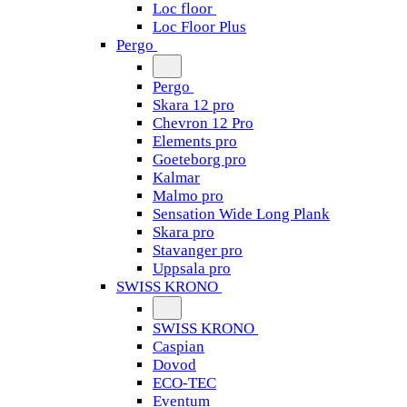
Loc floor
Loc Floor Plus
Pergo
Pergo
Skara 12 pro
Chevron 12 Pro
Elements pro
Goeteborg pro
Kalmar
Malmo pro
Sensation Wide Long Plank
Skara pro
Stavanger pro
Uppsala pro
SWISS KRONO
SWISS KRONO
Caspian
Dovod
ECO-TEC
Eventum