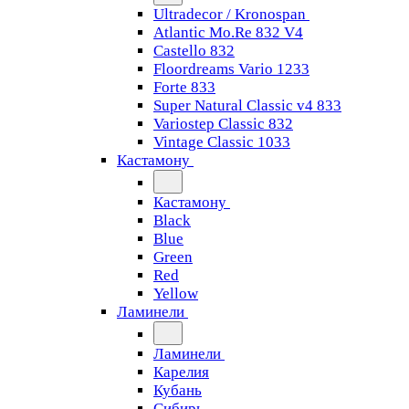
Ultradecor / Kronospan
Atlantic Mo.Re 832 V4
Castello 832
Floordreams Vario 1233
Forte 833
Super Natural Classic v4 833
Variostep Classic 832
Vintage Classic 1033
Кастамону
Кастамону
Black
Blue
Green
Red
Yellow
Ламинели
Ламинели
Карелия
Кубань
Сибирь