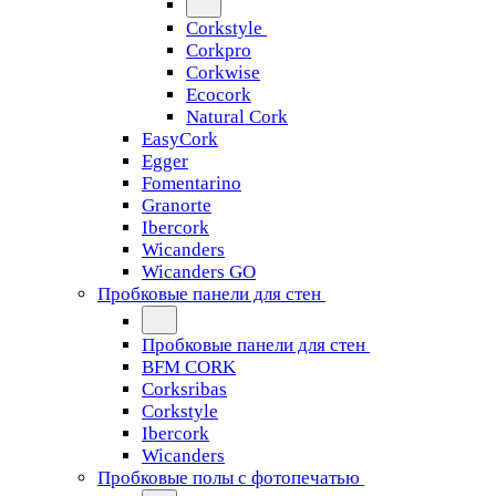
Corkstyle
Corkpro
Corkwise
Ecocork
Natural Cork
EasyCork
Egger
Fomentarino
Granorte
Ibercork
Wicanders
Wicanders GO
Пробковые панели для стен
Пробковые панели для стен
BFM CORK
Corksribas
Corkstyle
Ibercork
Wicanders
Пробковые полы с фотопечатью