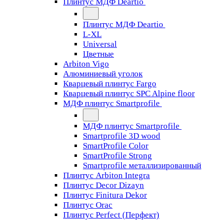
Плинтус МДФ Deartio
Плинтус МДФ Deartio
L-XL
Universal
Цветные
Arbiton Vigo
Алюминиевый уголок
Кварцевый плинтус Fargo
Кварцевый плинтус SPC Alpine floor
МДФ плинтус Smartprofile
МДФ плинтус Smartprofile
Smartprofile 3D wood
SmartProfile Color
SmartProfile Strong
Smartprofile металлизированный
Плинтус Arbiton Integra
Плинтус Decor Dizayn
Плинтус Finitura Dekor
Плинтус Orac
Плинтус Perfect (Перфект)