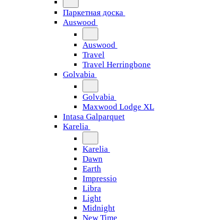
Паркетная доска
Auswood
Auswood
Travel
Travel Herringbone
Golvabia
Golvabia
Maxwood Lodge XL
Intasa Galparquet
Karelia
Karelia
Dawn
Earth
Impressio
Libra
Light
Midnight
New Time