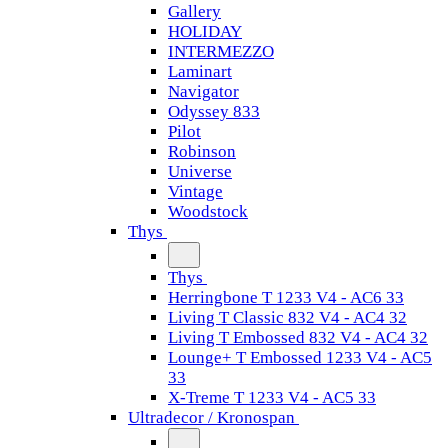
Gallery
HOLIDAY
INTERMEZZO
Laminart
Navigator
Odyssey 833
Pilot
Robinson
Universe
Vintage
Woodstock
Thys
Thys
Herringbone T 1233 V4 - AC6 33
Living T Classic 832 V4 - AC4 32
Living T Embossed 832 V4 - AC4 32
Lounge+ T Embossed 1233 V4 - AC5
33
X-Treme T 1233 V4 - AC5 33
Ultradecor / Kronospan