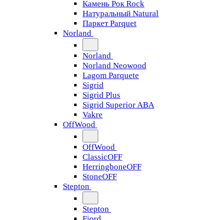
Камень Рок Rock
Натуральный Natural
Паркет Parquet
Norland
Norland
Norland Neowood
Lagom Parquete
Sigrid
Sigrid Plus
Sigrid Superior ABA
Vakre
OffWood
OffWood
ClassicOFF
HerringboneOFF
StoneOFF
Stepton
Stepton
Fjord