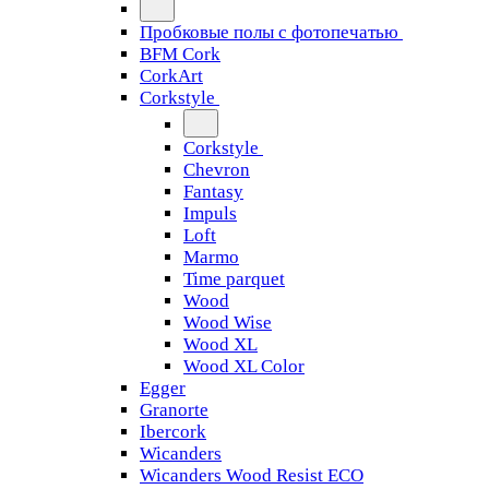
Пробковые полы с фотопечатью
BFM Cork
CorkArt
Corkstyle
Corkstyle
Chevron
Fantasy
Impuls
Loft
Marmo
Time parquet
Wood
Wood Wise
Wood XL
Wood XL Color
Egger
Granorte
Ibercork
Wicanders
Wicanders Wood Resist ECO