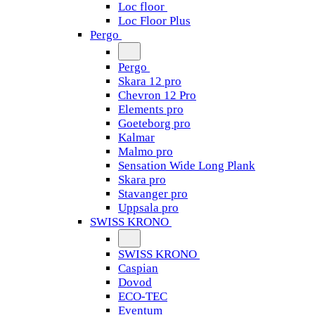
Loc floor
Loc Floor Plus
Pergo
Pergo
Skara 12 pro
Chevron 12 Pro
Elements pro
Goeteborg pro
Kalmar
Malmo pro
Sensation Wide Long Plank
Skara pro
Stavanger pro
Uppsala pro
SWISS KRONO
SWISS KRONO
Caspian
Dovod
ECO-TEC
Eventum