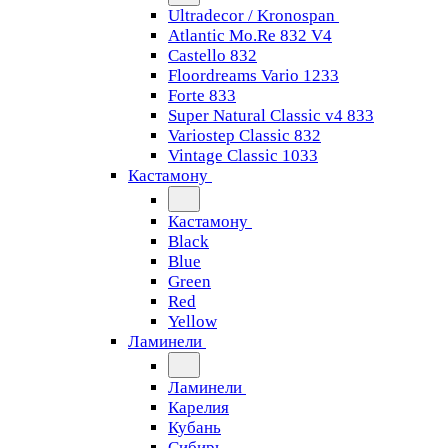
Ultradecor / Kronospan
Atlantic Mo.Re 832 V4
Castello 832
Floordreams Vario 1233
Forte 833
Super Natural Classic v4 833
Variostep Classic 832
Vintage Classic 1033
Кастамону
Кастамону
Black
Blue
Green
Red
Yellow
Ламинели
Ламинели
Карелия
Кубань
Сибирь