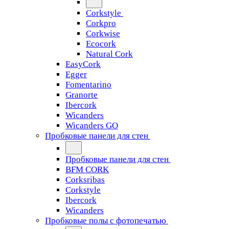
Corkstyle
Corkpro
Corkwise
Ecocork
Natural Cork
EasyCork
Egger
Fomentarino
Granorte
Ibercork
Wicanders
Wicanders GO
Пробковые панели для стен
Пробковые панели для стен
BFM CORK
Corksribas
Corkstyle
Ibercork
Wicanders
Пробковые полы с фотопечатью