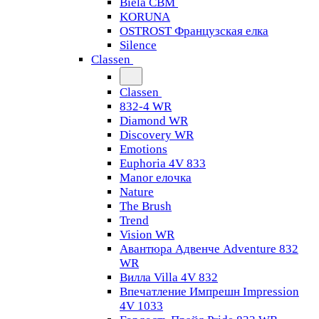
Biela CBM
KORUNA
OSTROST Французская елка
Silence
Classen
Classen
832-4 WR
Diamond WR
Discovery WR
Emotions
Euphoria 4V 833
Manor елочка
Nature
The Brush
Trend
Vision WR
Авантюра Адвенче Adventure 832
WR
Вилла Villa 4V 832
Впечатление Импрешн Impression
4V 1033