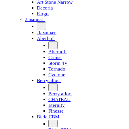
Art Stone Narrow
Decoria
Fargo
Ламинат
Ламинат
Aberhof
Aberhof
Cruise
Storm 4V
Tornado
Сyclone
Berry alloc
Berry alloc
CHATEAU
Eternity
Finesse
Biela CBM