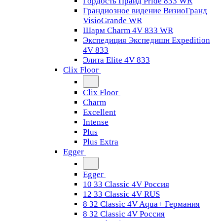
Гордость Прайд Pride 833 WR
Грандиозное видение ВизиоГранд
VisioGrande WR
Шарм Charm 4V 833 WR
Экспедиция Экспедишн Expedition
4V 833
Элита Elite 4V 833
Clix Floor
Clix Floor
Charm
Excellent
Intense
Plus
Plus Extra
Egger
Egger
10 33 Classic 4V Россия
12 33 Classic 4V RUS
8 32 Classic 4V Aqua+ Германия
8 32 Classic 4V Россия