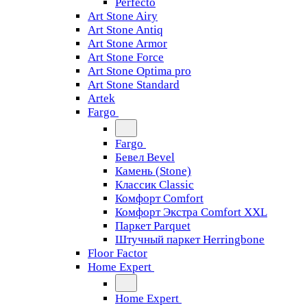
Perfecto
Art Stone Airy
Art Stone Antiq
Art Stone Armor
Art Stone Force
Art Stone Optima pro
Art Stone Standard
Artek
Fargo
Fargo
Бевел Bevel
Камень (Stone)
Классик Classic
Комфорт Comfort
Комфорт Экстра Comfort XXL
Паркет Parquet
Штучный паркет Herringbone
Floor Factor
Home Expert
Home Expert