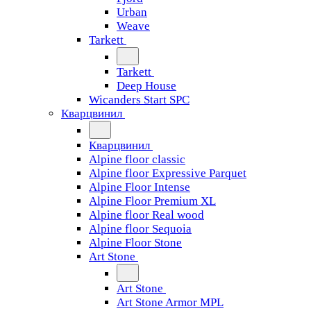
Urban
Weave
Tarkett
Tarkett
Deep House
Wicanders Start SPC
Кварцвинил
Кварцвинил
Alpine floor classic
Alpine floor Expressive Parquet
Alpine Floor Intense
Alpine Floor Premium XL
Alpine floor Real wood
Alpine floor Sequoia
Alpine Floor Stone
Art Stone
Art Stone
Art Stone Armor MPL