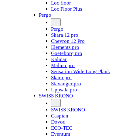
Loc floor
Loc Floor Plus
Pergo
Pergo
Skara 12 pro
Chevron 12 Pro
Elements pro
Goeteborg pro
Kalmar
Malmo pro
Sensation Wide Long Plank
Skara pro
Stavanger pro
Uppsala pro
SWISS KRONO
SWISS KRONO
Caspian
Dovod
ECO-TEC
Eventum