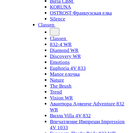
Biela CBM
KORUNA
OSTROST Французская елка
Silence
Classen
Classen
832-4 WR
Diamond WR
Discovery WR
Emotions
Euphoria 4V 833
Manor елочка
Nature
The Brush
Trend
Vision WR
Авантюра Адвенче Adventure 832
WR
Вилла Villa 4V 832
Впечатление Импрешн Impression
4V 1033