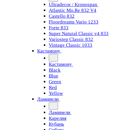
Ultradecor / Kronospan
Atlantic Mo.Re 832 V4
Castello 832
Floordreams Vario 1233
Forte 833
Super Natural Classic v4 833
Variostep Classic 832
Vintage Classic 1033
Кастамону
Кастамону
Black
Blue
Green
Red
Yellow
Ламинели
Ламинели
Карелия
Кубань
Сибирь