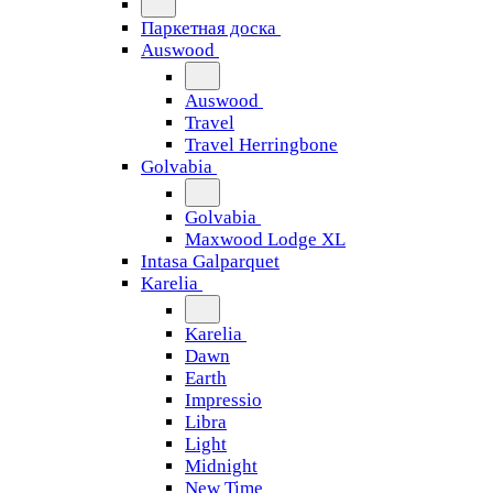
Паркетная доска
Auswood
Auswood
Travel
Travel Herringbone
Golvabia
Golvabia
Maxwood Lodge XL
Intasa Galparquet
Karelia
Karelia
Dawn
Earth
Impressio
Libra
Light
Midnight
New Time