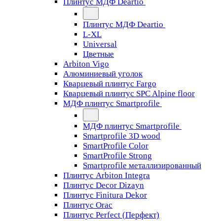
Плинтус МДФ Deartio
Плинтус МДФ Deartio
L-XL
Universal
Цветные
Arbiton Vigo
Алюминиевый уголок
Кварцевый плинтус Fargo
Кварцевый плинтус SPC Alpine floor
МДФ плинтус Smartprofile
МДФ плинтус Smartprofile
Smartprofile 3D wood
SmartProfile Color
SmartProfile Strong
Smartprofile металлизированный
Плинтус Arbiton Integra
Плинтус Decor Dizayn
Плинтус Finitura Dekor
Плинтус Orac
Плинтус Perfect (Перфект)