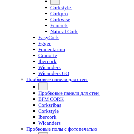
Corkstyle
Corkpro
Corkwise
Ecocork
Natural Cork
EasyCork
Egger
Fomentarino
Granorte
Ibercork
Wicanders
Wicanders GO
Пробковые панели для стен
Пробковые панели для стен
BFM CORK
Corksribas
Corkstyle
Ibercork
Wicanders
Пробковые полы с фотопечатью