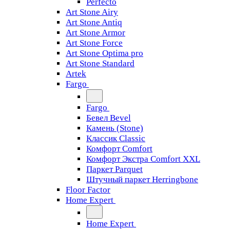
Perfecto
Art Stone Airy
Art Stone Antiq
Art Stone Armor
Art Stone Force
Art Stone Optima pro
Art Stone Standard
Artek
Fargo
Fargo
Бевел Bevel
Камень (Stone)
Классик Classic
Комфорт Comfort
Комфорт Экстра Comfort XXL
Паркет Parquet
Штучный паркет Herringbone
Floor Factor
Home Expert
Home Expert