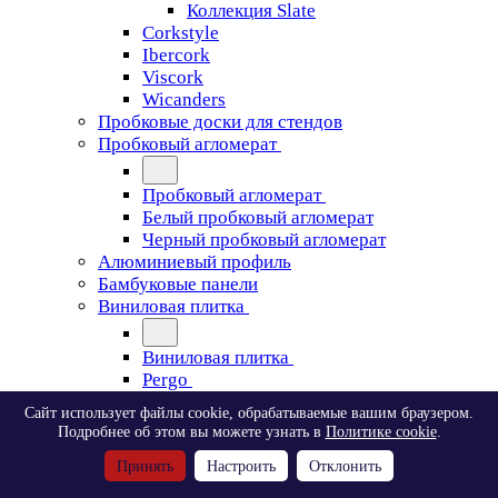
Коллекция Slate
Corkstyle
Ibercork
Viscork
Wicanders
Пробковые доски для стендов
Пробковый агломерат
Пробковый агломерат
Белый пробковый агломерат
Черный пробковый агломерат
Алюминиевый профиль
Бамбуковые панели
Виниловая плитка
Виниловая плитка
Pergo
Сайт использует файлы cookie, обрабатываемые вашим браузером.
Pergo
Подробнее об этом вы можете узнать в
Политике cookie
.
Classic Plank Optimum Glue
Принять
Настроить
Отклонить
Modern Plank Optimum Glue
Tile Optimum Glue