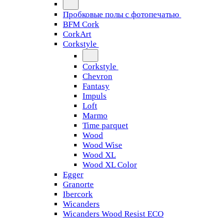
Пробковые полы с фотопечатью
BFM Cork
CorkArt
Corkstyle
Corkstyle
Chevron
Fantasy
Impuls
Loft
Marmo
Time parquet
Wood
Wood Wise
Wood XL
Wood XL Color
Egger
Granorte
Ibercork
Wicanders
Wicanders Wood Resist ECO