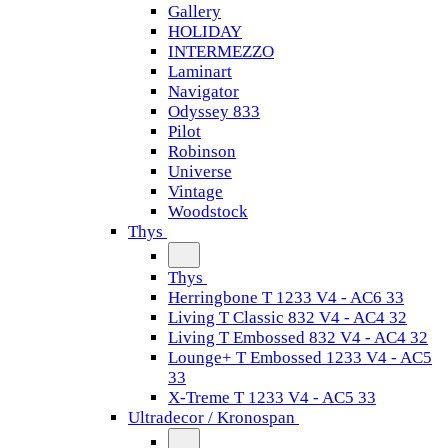
Gallery
HOLIDAY
INTERMEZZO
Laminart
Navigator
Odyssey 833
Pilot
Robinson
Universe
Vintage
Woodstock
Thys
Thys
Herringbone T 1233 V4 - AC6 33
Living T Classic 832 V4 - AC4 32
Living T Embossed 832 V4 - AC4 32
Lounge+ T Embossed 1233 V4 - AC5
33
X-Treme T 1233 V4 - AC5 33
Ultradecor / Kronospan