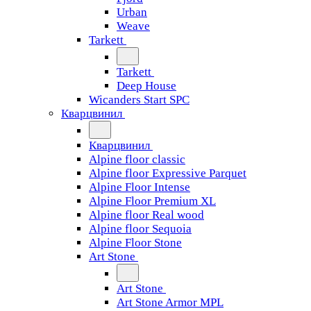
Urban
Weave
Tarkett
Tarkett
Deep House
Wicanders Start SPC
Кварцвинил
Кварцвинил
Alpine floor classic
Alpine floor Expressive Parquet
Alpine Floor Intense
Alpine Floor Premium XL
Alpine floor Real wood
Alpine floor Sequoia
Alpine Floor Stone
Art Stone
Art Stone
Art Stone Armor MPL