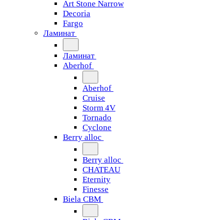
Art Stone Narrow
Decoria
Fargo
Ламинат
Ламинат
Aberhof
Aberhof
Cruise
Storm 4V
Tornado
Сyclone
Berry alloc
Berry alloc
CHATEAU
Eternity
Finesse
Biela CBM