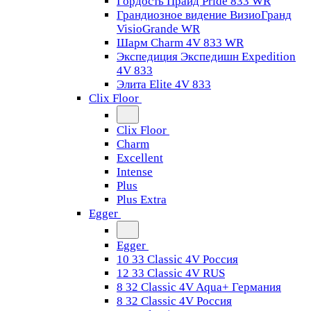
Гордость Прайд Pride 833 WR
Грандиозное видение ВизиоГранд
VisioGrande WR
Шарм Charm 4V 833 WR
Экспедиция Экспедишн Expedition
4V 833
Элита Elite 4V 833
Clix Floor
Clix Floor
Charm
Excellent
Intense
Plus
Plus Extra
Egger
Egger
10 33 Classic 4V Россия
12 33 Classic 4V RUS
8 32 Classic 4V Aqua+ Германия
8 32 Classic 4V Россия