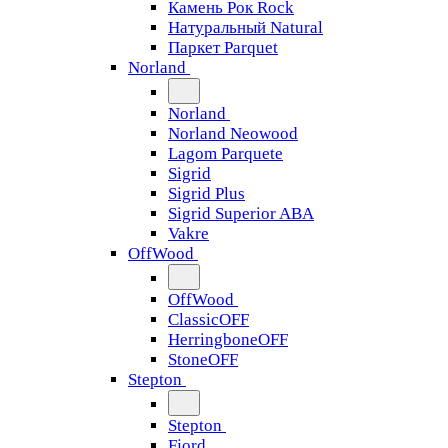
Камень Рок Rock
Натуральный Natural
Паркет Parquet
Norland
Norland
Norland Neowood
Lagom Parquete
Sigrid
Sigrid Plus
Sigrid Superior ABA
Vakre
OffWood
OffWood
ClassicOFF
HerringboneOFF
StoneOFF
Stepton
Stepton
Fjord