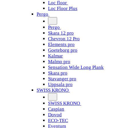
Loc floor
Loc Floor Plus
Pergo
Pergo
Skara 12 pro
Chevron 12 Pro
Elements pro
Goeteborg pro
Kalmar
Malmo pro
Sensation Wide Long Plank
Skara pro
Stavanger pro
Uppsala pro
SWISS KRONO
SWISS KRONO
Caspian
Dovod
ECO-TEC
Eventum