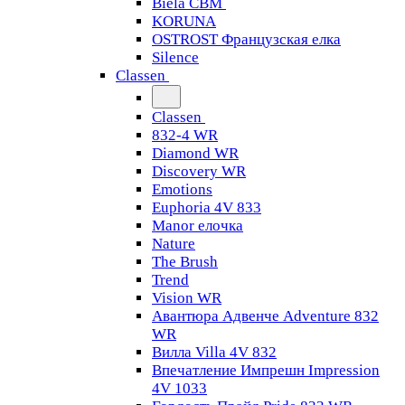
Biela CBM
KORUNA
OSTROST Французская елка
Silence
Classen
Classen
832-4 WR
Diamond WR
Discovery WR
Emotions
Euphoria 4V 833
Manor елочка
Nature
The Brush
Trend
Vision WR
Авантюра Адвенче Adventure 832
WR
Вилла Villa 4V 832
Впечатление Импрешн Impression
4V 1033