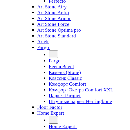
Perfecto
Art Stone Airy
Art Stone Antiq
Art Stone Armor
Art Stone Force
Art Stone Optima pro
Art Stone Standard
Artek
Fargo
Fargo
Бевел Bevel
Камень (Stone)
Классик Classic
Комфорт Comfort
Комфорт Экстра Comfort XXL
Паркет Parquet
Штучный паркет Herringbone
Floor Factor
Home Expert
Home Expert