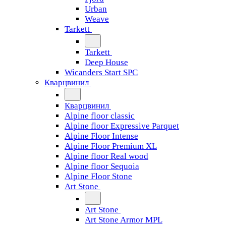
Urban
Weave
Tarkett
Tarkett
Deep House
Wicanders Start SPC
Кварцвинил
Кварцвинил
Alpine floor classic
Alpine floor Expressive Parquet
Alpine Floor Intense
Alpine Floor Premium XL
Alpine floor Real wood
Alpine floor Sequoia
Alpine Floor Stone
Art Stone
Art Stone
Art Stone Armor MPL