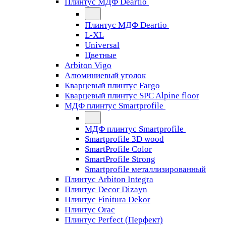
Плинтус МДФ Deartio
Плинтус МДФ Deartio
L-XL
Universal
Цветные
Arbiton Vigo
Алюминиевый уголок
Кварцевый плинтус Fargo
Кварцевый плинтус SPC Alpine floor
МДФ плинтус Smartprofile
МДФ плинтус Smartprofile
Smartprofile 3D wood
SmartProfile Color
SmartProfile Strong
Smartprofile металлизированный
Плинтус Arbiton Integra
Плинтус Decor Dizayn
Плинтус Finitura Dekor
Плинтус Orac
Плинтус Perfect (Перфект)