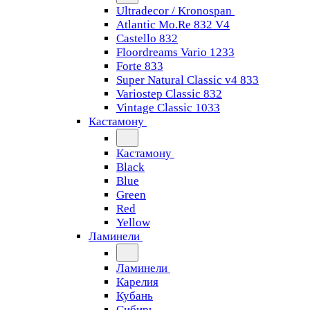
Ultradecor / Kronospan
Atlantic Mo.Re 832 V4
Castello 832
Floordreams Vario 1233
Forte 833
Super Natural Classic v4 833
Variostep Classic 832
Vintage Classic 1033
Кастамону
Кастамону
Black
Blue
Green
Red
Yellow
Ламинели
Ламинели
Карелия
Кубань
Сибирь