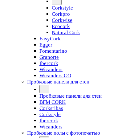
Corkstyle
Corkpro
Corkwise
Ecocork
Natural Cork
EasyCork
Egger
Fomentarino
Granorte
Ibercork
Wicanders
Wicanders GO
Пробковые панели для стен
Пробковые панели для стен
BFM CORK
Corksribas
Corkstyle
Ibercork
Wicanders
Пробковые полы с фотопечатью