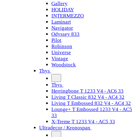
Gallery
HOLIDAY
INTERMEZZO
Laminart
Navigator
Odyssey 833
Pilot
Robinson
Universe
Vintage
Woodstock
Thys
Thys
Herringbone T 1233 V4 - AC6 33
Living T Classic 832 V4 - AC4 32
Living T Embossed 832 V4 - AC4 32
Lounge+ T Embossed 1233 V4 - AC5
33
X-Treme T 1233 V4 - AC5 33
Ultradecor / Kronospan