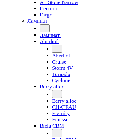
Art Stone Narrow
Decoria
Fargo
Ламинат
Ламинат
Aberhof
Aberhof
Cruise
Storm 4V
Tornado
Сyclone
Berry alloc
Berry alloc
CHATEAU
Eternity
Finesse
Biela CBM