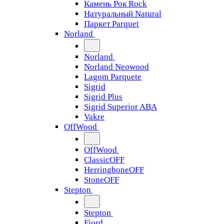
Камень Рок Rock
Натуральный Natural
Паркет Parquet
Norland
Norland
Norland Neowood
Lagom Parquete
Sigrid
Sigrid Plus
Sigrid Superior ABA
Vakre
OffWood
OffWood
ClassicOFF
HerringboneOFF
StoneOFF
Stepton
Stepton
Fjord