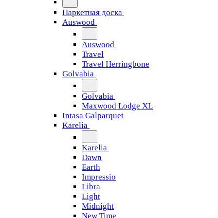
Паркетная доска
Auswood
Auswood
Travel
Travel Herringbone
Golvabia
Golvabia
Maxwood Lodge XL
Intasa Galparquet
Karelia
Karelia
Dawn
Earth
Impressio
Libra
Light
Midnight
New Time