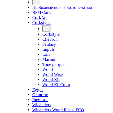
Пробковые полы с фотопечатью
BFM Cork
CorkArt
Corkstyle
Corkstyle
Chevron
Fantasy
Impuls
Loft
Marmo
Time parquet
Wood
Wood Wise
Wood XL
Wood XL Color
Egger
Granorte
Ibercork
Wicanders
Wicanders Wood Resist ECO