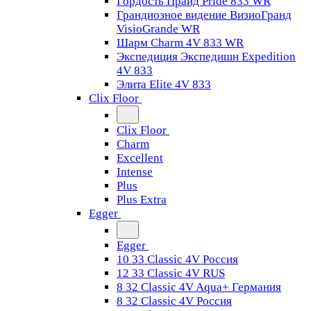
Гордость Прайд Pride 833 WR
Грандиозное видение ВизиоГранд
VisioGrande WR
Шарм Charm 4V 833 WR
Экспедиция Экспедишн Expedition
4V 833
Элита Elite 4V 833
Clix Floor
Clix Floor
Charm
Excellent
Intense
Plus
Plus Extra
Egger
Egger
10 33 Classic 4V Россия
12 33 Classic 4V RUS
8 32 Classic 4V Aqua+ Германия
8 32 Classic 4V Россия