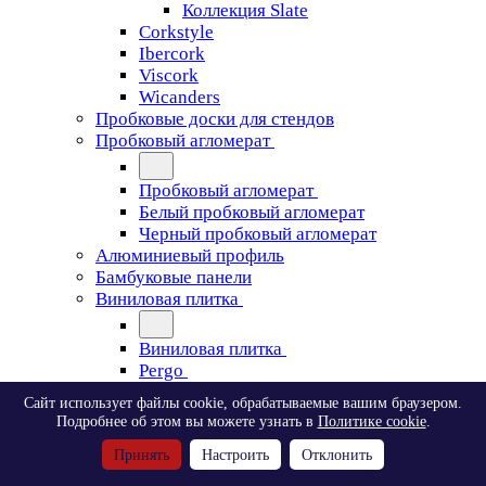
Коллекция Slate
Corkstyle
Ibercork
Viscork
Wicanders
Пробковые доски для стендов
Пробковый агломерат
Пробковый агломерат
Белый пробковый агломерат
Черный пробковый агломерат
Алюминиевый профиль
Бамбуковые панели
Виниловая плитка
Виниловая плитка
Pergo
Сайт использует файлы cookie, обрабатываемые вашим браузером.
Pergo
Подробнее об этом вы можете узнать в
Политике cookie
.
Classic Plank Optimum Glue
Принять
Настроить
Отклонить
Modern Plank Optimum Glue
Tile Optimum Glue