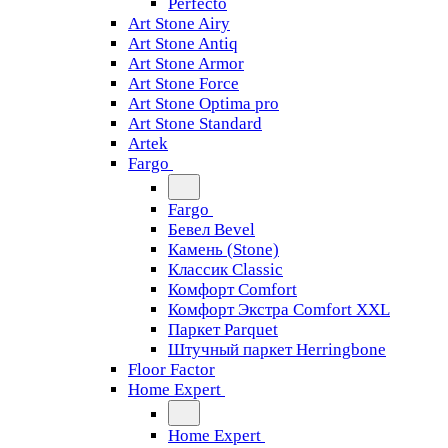
Perfecto
Art Stone Airy
Art Stone Antiq
Art Stone Armor
Art Stone Force
Art Stone Optima pro
Art Stone Standard
Artek
Fargo
Fargo
Бевел Bevel
Камень (Stone)
Классик Classic
Комфорт Comfort
Комфорт Экстра Comfort XXL
Паркет Parquet
Штучный паркет Herringbone
Floor Factor
Home Expert
Home Expert