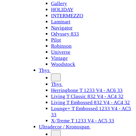
Gallery
HOLIDAY
INTERMEZZO
Laminart
Navigator
Odyssey 833
Pilot
Robinson
Universe
Vintage
Woodstock
Thys
Thys
Herringbone T 1233 V4 - AC6 33
Living T Classic 832 V4 - AC4 32
Living T Embossed 832 V4 - AC4 32
Lounge+ T Embossed 1233 V4 - AC5
33
X-Treme T 1233 V4 - AC5 33
Ultradecor / Kronospan