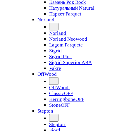
Камень Рок Rock
Натуральный Natural
Паркет Parquet
Norland
Norland
Norland Neowood
Lagom Parquete
Sigrid
Sigrid Plus
Sigrid Superior ABA
Vakre
OffWood
OffWood
ClassicOFF
HerringboneOFF
StoneOFF
Stepton
Stepton
Fjord