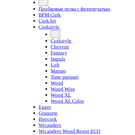
Пробковые полы с фотопечатью
BFM Cork
CorkArt
Corkstyle
Corkstyle
Chevron
Fantasy
Impuls
Loft
Marmo
Time parquet
Wood
Wood Wise
Wood XL
Wood XL Color
Egger
Granorte
Ibercork
Wicanders
Wicanders Wood Resist ECO