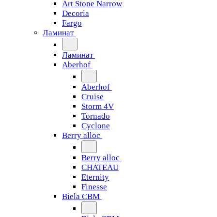
Art Stone Narrow
Decoria
Fargo
Ламинат
Ламинат
Aberhof
Aberhof
Cruise
Storm 4V
Tornado
Сyclone
Berry alloc
Berry alloc
CHATEAU
Eternity
Finesse
Biela CBM