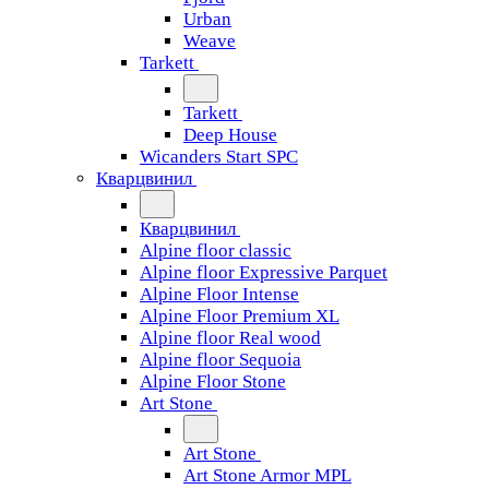
Urban
Weave
Tarkett
Tarkett
Deep House
Wicanders Start SPC
Кварцвинил
Кварцвинил
Alpine floor classic
Alpine floor Expressive Parquet
Alpine Floor Intense
Alpine Floor Premium XL
Alpine floor Real wood
Alpine floor Sequoia
Alpine Floor Stone
Art Stone
Art Stone
Art Stone Armor MPL