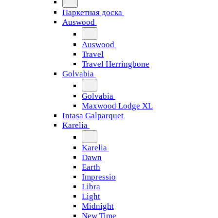
Паркетная доска
Auswood
Auswood
Travel
Travel Herringbone
Golvabia
Golvabia
Maxwood Lodge XL
Intasa Galparquet
Karelia
Karelia
Dawn
Earth
Impressio
Libra
Light
Midnight
New Time