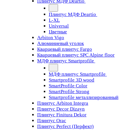
Плинтус МДФ Deartio
Плинтус МДФ Deartio
L-XL
Universal
Цветные
Arbiton Vigo
Алюминиевый уголок
Кварцевый плинтус Fargo
Кварцевый плинтус SPC Alpine floor
МДФ плинтус Smartprofile
МДФ плинтус Smartprofile
Smartprofile 3D wood
SmartProfile Color
SmartProfile Strong
Smartprofile металлизированный
Плинтус Arbiton Integra
Плинтус Decor Dizayn
Плинтус Finitura Dekor
Плинтус Orac
Плинтус Perfect (Перфект)