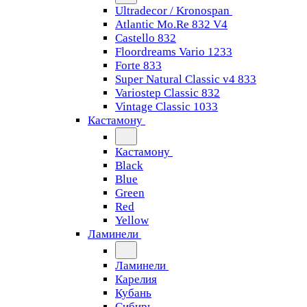
Ultradecor / Kronospan
Atlantic Mo.Re 832 V4
Castello 832
Floordreams Vario 1233
Forte 833
Super Natural Classic v4 833
Variostep Classic 832
Vintage Classic 1033
Кастамону
Кастамону
Black
Blue
Green
Red
Yellow
Ламинели
Ламинели
Карелия
Кубань
Сибирь