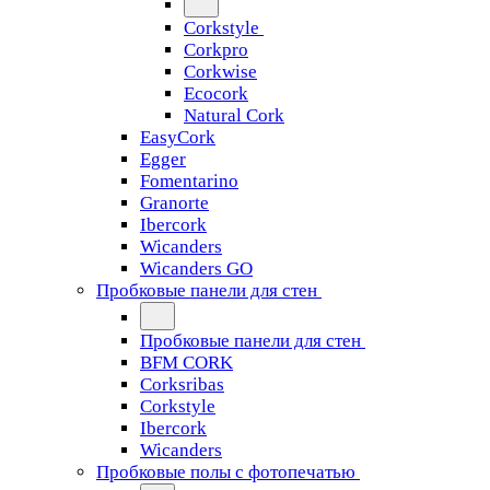
Corkstyle
Corkpro
Corkwise
Ecocork
Natural Cork
EasyCork
Egger
Fomentarino
Granorte
Ibercork
Wicanders
Wicanders GO
Пробковые панели для стен
Пробковые панели для стен
BFM CORK
Corksribas
Corkstyle
Ibercork
Wicanders
Пробковые полы с фотопечатью