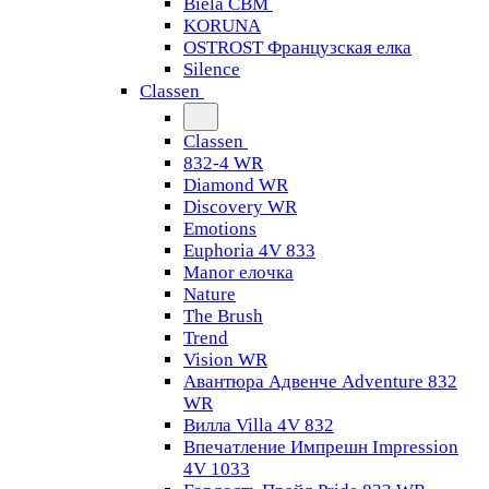
Biela CBM
KORUNA
OSTROST Французская елка
Silence
Classen
Classen
832-4 WR
Diamond WR
Discovery WR
Emotions
Euphoria 4V 833
Manor елочка
Nature
The Brush
Trend
Vision WR
Авантюра Адвенче Adventure 832
WR
Вилла Villa 4V 832
Впечатление Импрешн Impression
4V 1033