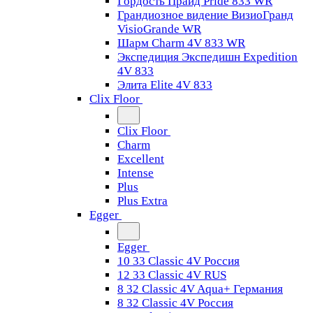
Гордость Прайд Pride 833 WR
Грандиозное видение ВизиоГранд
VisioGrande WR
Шарм Charm 4V 833 WR
Экспедиция Экспедишн Expedition
4V 833
Элита Elite 4V 833
Clix Floor
Clix Floor
Charm
Excellent
Intense
Plus
Plus Extra
Egger
Egger
10 33 Classic 4V Россия
12 33 Classic 4V RUS
8 32 Classic 4V Aqua+ Германия
8 32 Classic 4V Россия