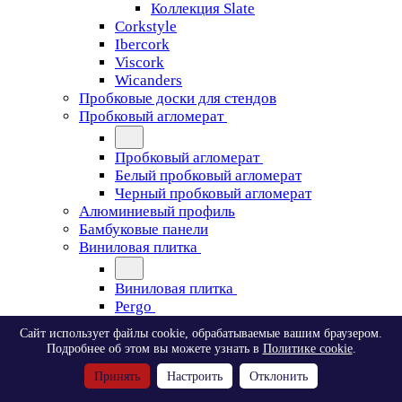
Коллекция Slate
Corkstyle
Ibercork
Viscork
Wicanders
Пробковые доски для стендов
Пробковый агломерат
Пробковый агломерат
Белый пробковый агломерат
Черный пробковый агломерат
Алюминиевый профиль
Бамбуковые панели
Виниловая плитка
Виниловая плитка
Pergo
Сайт использует файлы cookie, обрабатываемые вашим браузером.
Pergo
Подробнее об этом вы можете узнать в
Политике cookie
.
Classic Plank Optimum Glue
Принять
Настроить
Отклонить
Modern Plank Optimum Glue
Tile Optimum Glue