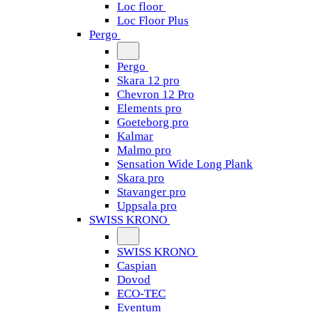
Loc floor
Loc Floor Plus
Pergo
Pergo
Skara 12 pro
Chevron 12 Pro
Elements pro
Goeteborg pro
Kalmar
Malmo pro
Sensation Wide Long Plank
Skara pro
Stavanger pro
Uppsala pro
SWISS KRONO
SWISS KRONO
Caspian
Dovod
ECO-TEC
Eventum