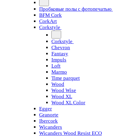
Пробковые полы с фотопечатью
BFM Cork
CorkArt
Corkstyle
Corkstyle
Chevron
Fantasy
Impuls
Loft
Marmo
Time parquet
Wood
Wood Wise
Wood XL
Wood XL Color
Egger
Granorte
Ibercork
Wicanders
Wicanders Wood Resist ECO