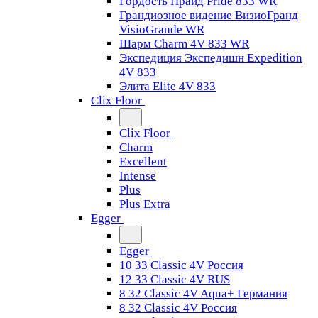
Гордость Прайд Pride 833 WR
Грандиозное видение ВизиоГранд
VisioGrande WR
Шарм Charm 4V 833 WR
Экспедиция Экспедишн Expedition
4V 833
Элита Elite 4V 833
Clix Floor
Clix Floor
Charm
Excellent
Intense
Plus
Plus Extra
Egger
Egger
10 33 Classic 4V Россия
12 33 Classic 4V RUS
8 32 Classic 4V Aqua+ Германия
8 32 Classic 4V Россия