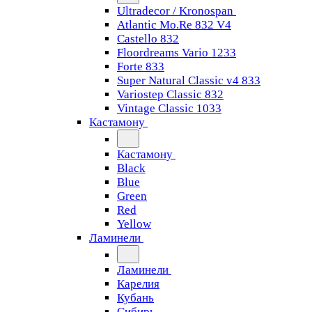
Ultradecor / Kronospan
Atlantic Mo.Re 832 V4
Castello 832
Floordreams Vario 1233
Forte 833
Super Natural Classic v4 833
Variostep Classic 832
Vintage Classic 1033
Кастамону
Кастамону
Black
Blue
Green
Red
Yellow
Ламинели
Ламинели
Карелия
Кубань
Сибирь