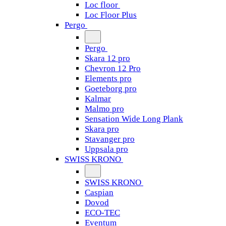
Loc floor
Loc Floor Plus
Pergo
Pergo
Skara 12 pro
Chevron 12 Pro
Elements pro
Goeteborg pro
Kalmar
Malmo pro
Sensation Wide Long Plank
Skara pro
Stavanger pro
Uppsala pro
SWISS KRONO
SWISS KRONO
Caspian
Dovod
ECO-TEC
Eventum