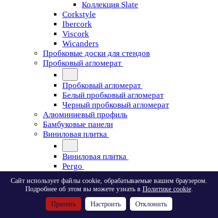
Коллекция Slate
Corkstyle
Ibercork
Viscork
Wicanders
Пробковые доски для стендов
Пробковый агломерат
Пробковый агломерат
Белый пробковый агломерат
Черный пробковый агломерат
Алюминиевый профиль
Бамбуковые панели
Виниловая плитка
Виниловая плитка
Pergo
Сайт использует файлы cookie, обрабатываемые вашим браузером.
Pergo
Подробнее об этом вы можете узнать в
Политике cookie
.
Classic Plank Optimum Glue
Принять
Настроить
Отклонить
Modern Plank Optimum Glue
Tile Optimum Glue