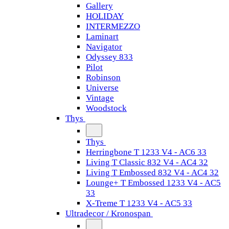
Gallery
HOLIDAY
INTERMEZZO
Laminart
Navigator
Odyssey 833
Pilot
Robinson
Universe
Vintage
Woodstock
Thys
Thys
Herringbone T 1233 V4 - AC6 33
Living T Classic 832 V4 - AC4 32
Living T Embossed 832 V4 - AC4 32
Lounge+ T Embossed 1233 V4 - AC5
33
X-Treme T 1233 V4 - AC5 33
Ultradecor / Kronospan