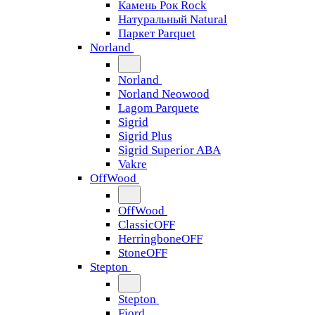
Камень Рок Rock
Натуральный Natural
Паркет Parquet
Norland
Norland
Norland Neowood
Lagom Parquete
Sigrid
Sigrid Plus
Sigrid Superior ABA
Vakre
OffWood
OffWood
ClassicOFF
HerringboneOFF
StoneOFF
Stepton
Stepton
Fjord