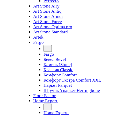
Perfecto
Art Stone Airy
Art Stone Antiq
Art Stone Armor
Art Stone Force
Art Stone Optima pro
Art Stone Standard
Artek
Fargo
Fargo
Бевел Bevel
Камень (Stone)
Классик Classic
Комфорт Comfort
Комфорт Экстра Comfort XXL
Паркет Parquet
Штучный паркет Herringbone
Floor Factor
Home Expert
Home Expert