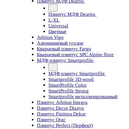
Плинтус МДФ Deartio
Плинтус МДФ Deartio
L-XL
Universal
Цветные
Arbiton Vigo
Алюминиевый уголок
Кварцевый плинтус Fargo
Кварцевый плинтус SPC Alpine floor
МДФ плинтус Smartprofile
МДФ плинтус Smartprofile
Smartprofile 3D wood
SmartProfile Color
SmartProfile Strong
Smartprofile металлизированный
Плинтус Arbiton Integra
Плинтус Decor Dizayn
Плинтус Finitura Dekor
Плинтус Orac
Плинтус Perfect (Перфект)