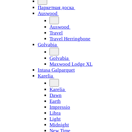
Паркетная доска
Auswood
Auswood
Travel
Travel Herringbone
Golvabia
Golvabia
Maxwood Lodge XL
Intasa Galparquet
Karelia
Karelia
Dawn
Earth
Impressio
Libra
Light
Midnight
New Time