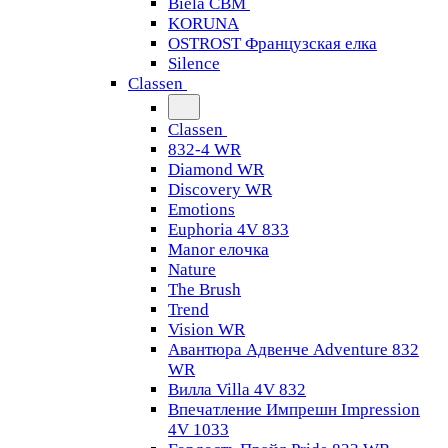
Biela CBM
KORUNA
OSTROST Французская елка
Silence
Classen
Classen
832-4 WR
Diamond WR
Discovery WR
Emotions
Euphoria 4V 833
Manor елочка
Nature
The Brush
Trend
Vision WR
Авантюра Адвенче Adventure 832
WR
Вилла Villa 4V 832
Впечатление Импрешн Impression
4V 1033