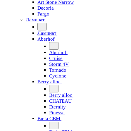
Art Stone Narrow
Decoria
Fargo
Ламинат
Ламинат
Aberhof
Aberhof
Cruise
Storm 4V
Tornado
Сyclone
Berry alloc
Berry alloc
CHATEAU
Eternity
Finesse
Biela CBM