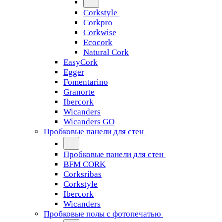
Corkstyle
Corkpro
Corkwise
Ecocork
Natural Cork
EasyCork
Egger
Fomentarino
Granorte
Ibercork
Wicanders
Wicanders GO
Пробковые панели для стен
Пробковые панели для стен
BFM CORK
Corksribas
Corkstyle
Ibercork
Wicanders
Пробковые полы с фотопечатью