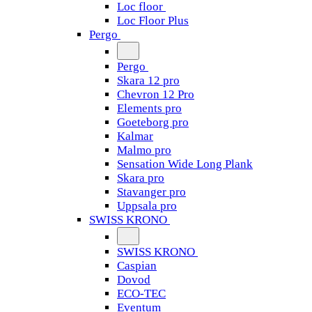
Loc floor
Loc Floor Plus
Pergo
Pergo
Skara 12 pro
Chevron 12 Pro
Elements pro
Goeteborg pro
Kalmar
Malmo pro
Sensation Wide Long Plank
Skara pro
Stavanger pro
Uppsala pro
SWISS KRONO
SWISS KRONO
Caspian
Dovod
ECO-TEC
Eventum