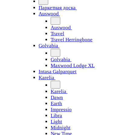
Паркетная доска
Auswood
Auswood
Travel
Travel Herringbone
Golvabia
Golvabia
Maxwood Lodge XL
Intasa Galparquet
Karelia
Karelia
Dawn
Earth
Impressio
Libra
Light
Midnight
New Time