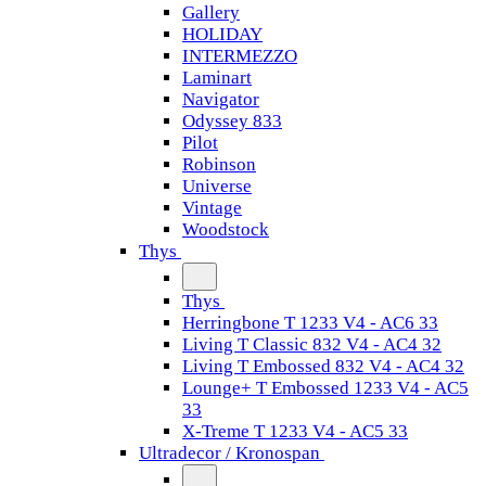
Gallery
HOLIDAY
INTERMEZZO
Laminart
Navigator
Odyssey 833
Pilot
Robinson
Universe
Vintage
Woodstock
Thys
Thys
Herringbone T 1233 V4 - AC6 33
Living T Classic 832 V4 - AC4 32
Living T Embossed 832 V4 - AC4 32
Lounge+ T Embossed 1233 V4 - AC5
33
X-Treme T 1233 V4 - AC5 33
Ultradecor / Kronospan