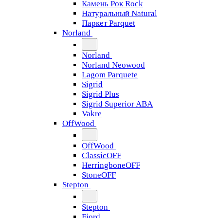
Камень Рок Rock
Натуральный Natural
Паркет Parquet
Norland
Norland
Norland Neowood
Lagom Parquete
Sigrid
Sigrid Plus
Sigrid Superior ABA
Vakre
OffWood
OffWood
ClassicOFF
HerringboneOFF
StoneOFF
Stepton
Stepton
Fjord