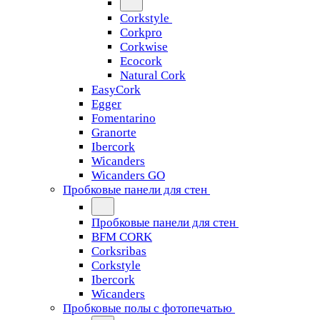
Corkstyle
Corkpro
Corkwise
Ecocork
Natural Cork
EasyCork
Egger
Fomentarino
Granorte
Ibercork
Wicanders
Wicanders GO
Пробковые панели для стен
Пробковые панели для стен
BFM CORK
Corksribas
Corkstyle
Ibercork
Wicanders
Пробковые полы с фотопечатью