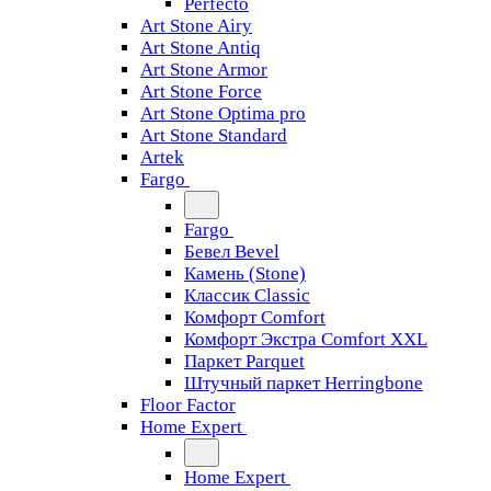
Perfecto
Art Stone Airy
Art Stone Antiq
Art Stone Armor
Art Stone Force
Art Stone Optima pro
Art Stone Standard
Artek
Fargo
Fargo
Бевел Bevel
Камень (Stone)
Классик Classic
Комфорт Comfort
Комфорт Экстра Comfort XXL
Паркет Parquet
Штучный паркет Herringbone
Floor Factor
Home Expert
Home Expert