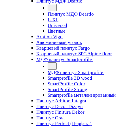
Плинтус МДФ Deartio
Плинтус МДФ Deartio
L-XL
Universal
Цветные
Arbiton Vigo
Алюминиевый уголок
Кварцевый плинтус Fargo
Кварцевый плинтус SPC Alpine floor
МДФ плинтус Smartprofile
МДФ плинтус Smartprofile
Smartprofile 3D wood
SmartProfile Color
SmartProfile Strong
Smartprofile металлизированный
Плинтус Arbiton Integra
Плинтус Decor Dizayn
Плинтус Finitura Dekor
Плинтус Orac
Плинтус Perfect (Перфект)