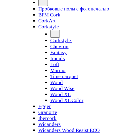
Пробковые полы с фотопечатью
BFM Cork
CorkArt
Corkstyle
Corkstyle
Chevron
Fantasy
Impuls
Loft
Marmo
Time parquet
Wood
Wood Wise
Wood XL
Wood XL Color
Egger
Granorte
Ibercork
Wicanders
Wicanders Wood Resist ECO