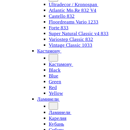
Ultradecor / Kronospan
Atlantic Mo.Re 832 V4
Castello 832
Floordreams Vario 1233
Forte 833
Super Natural Classic v4 833
Variostep Classic 832
Vintage Classic 1033
Кастамону
Кастамону
Black
Blue
Green
Red
Yellow
Ламинели
Ламинели
Карелия
Кубань
Сибирь