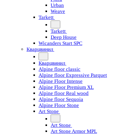
Urban
Weave
Tarkett
Tarkett
Deep House
Wicanders Start SPC
Кварцвинил
Кварцвинил
Alpine floor classic
Alpine floor Expressive Parquet
Alpine Floor Intense
Alpine Floor Premium XL
Alpine floor Real wood
Alpine floor Sequoia
Alpine Floor Stone
Art Stone
Art Stone
Art Stone Armor MPL