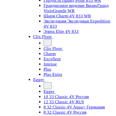
Гордость Прайд Pride 833 WR
Грандиозное видение ВизиоГранд
VisioGrande WR
Шарм Charm 4V 833 WR
Экспедиция Экспедишн Expedition
4V 833
Элита Elite 4V 833
Clix Floor
Clix Floor
Charm
Excellent
Intense
Plus
Plus Extra
Egger
Egger
10 33 Classic 4V Россия
12 33 Classic 4V RUS
8 32 Classic 4V Aqua+ Германия
8 32 Classic 4V Россия