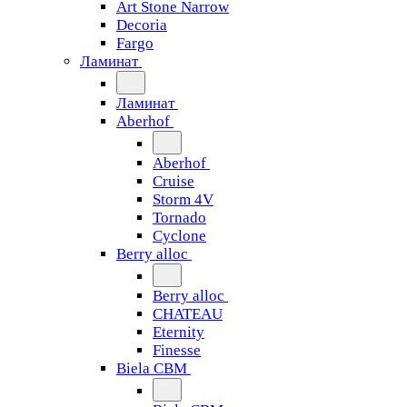
Art Stone Narrow
Decoria
Fargo
Ламинат
Ламинат
Aberhof
Aberhof
Cruise
Storm 4V
Tornado
Сyclone
Berry alloc
Berry alloc
CHATEAU
Eternity
Finesse
Biela CBM