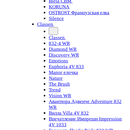
Biela CBM
KORUNA
OSTROST Французская елка
Silence
Classen
Classen
832-4 WR
Diamond WR
Discovery WR
Emotions
Euphoria 4V 833
Manor елочка
Nature
The Brush
Trend
Vision WR
Авантюра Адвенче Adventure 832
WR
Вилла Villa 4V 832
Впечатление Импрешн Impression
4V 1033