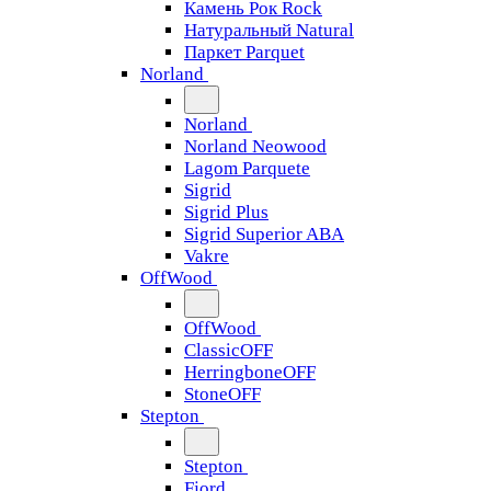
Камень Рок Rock
Натуральный Natural
Паркет Parquet
Norland
Norland
Norland Neowood
Lagom Parquete
Sigrid
Sigrid Plus
Sigrid Superior ABA
Vakre
OffWood
OffWood
ClassicOFF
HerringboneOFF
StoneOFF
Stepton
Stepton
Fjord