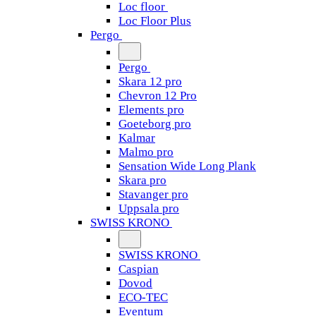
Loc floor
Loc Floor Plus
Pergo
Pergo
Skara 12 pro
Chevron 12 Pro
Elements pro
Goeteborg pro
Kalmar
Malmo pro
Sensation Wide Long Plank
Skara pro
Stavanger pro
Uppsala pro
SWISS KRONO
SWISS KRONO
Caspian
Dovod
ECO-TEC
Eventum