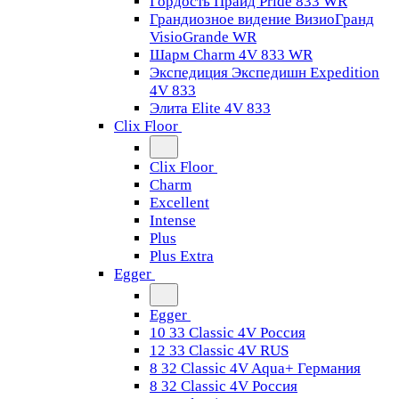
Гордость Прайд Pride 833 WR
Грандиозное видение ВизиоГранд
VisioGrande WR
Шарм Charm 4V 833 WR
Экспедиция Экспедишн Expedition
4V 833
Элита Elite 4V 833
Clix Floor
Clix Floor
Charm
Excellent
Intense
Plus
Plus Extra
Egger
Egger
10 33 Classic 4V Россия
12 33 Classic 4V RUS
8 32 Classic 4V Aqua+ Германия
8 32 Classic 4V Россия