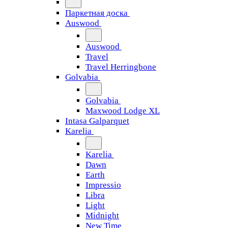
Паркетная доска
Auswood
Auswood
Travel
Travel Herringbone
Golvabia
Golvabia
Maxwood Lodge XL
Intasa Galparquet
Karelia
Karelia
Dawn
Earth
Impressio
Libra
Light
Midnight
New Time