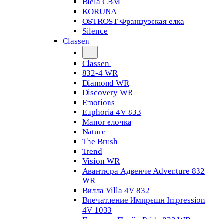
Biela CBM
KORUNA
OSTROST Французская елка
Silence
Classen
Classen
832-4 WR
Diamond WR
Discovery WR
Emotions
Euphoria 4V 833
Manor елочка
Nature
The Brush
Trend
Vision WR
Авантюра Адвенче Adventure 832
WR
Вилла Villa 4V 832
Впечатление Импрешн Impression
4V 1033