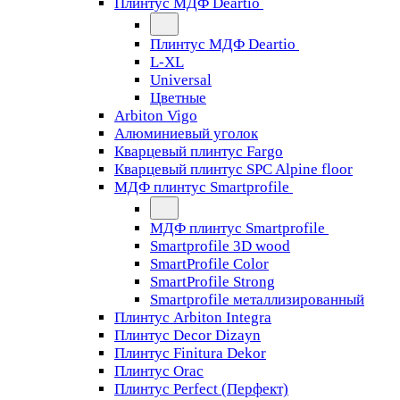
Плинтус МДФ Deartio
Плинтус МДФ Deartio
L-XL
Universal
Цветные
Arbiton Vigo
Алюминиевый уголок
Кварцевый плинтус Fargo
Кварцевый плинтус SPC Alpine floor
МДФ плинтус Smartprofile
МДФ плинтус Smartprofile
Smartprofile 3D wood
SmartProfile Color
SmartProfile Strong
Smartprofile металлизированный
Плинтус Arbiton Integra
Плинтус Decor Dizayn
Плинтус Finitura Dekor
Плинтус Orac
Плинтус Perfect (Перфект)