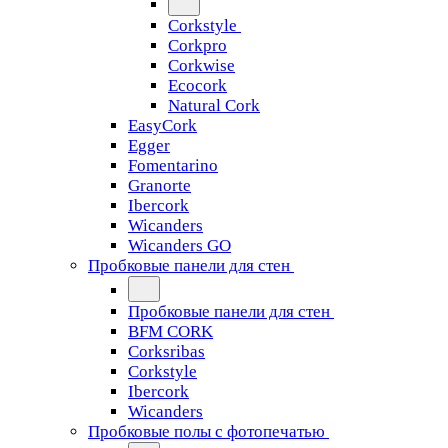
Corkstyle
Corkpro
Corkwise
Ecocork
Natural Cork
EasyCork
Egger
Fomentarino
Granorte
Ibercork
Wicanders
Wicanders GO
Пробковые панели для стен
Пробковые панели для стен
BFM CORK
Corksribas
Corkstyle
Ibercork
Wicanders
Пробковые полы с фотопечатью