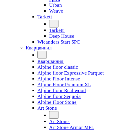
Urban
Weave
Tarkett
Tarkett
Deep House
Wicanders Start SPC
Кварцвинил
Кварцвинил
Alpine floor classic
Alpine floor Expressive Parquet
Alpine Floor Intense
Alpine Floor Premium XL
Alpine floor Real wood
Alpine floor Sequoia
Alpine Floor Stone
Art Stone
Art Stone
Art Stone Armor MPL