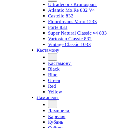
Ultradecor / Kronospan
Atlantic Mo.Re 832 V4
Castello 832
Floordreams Vario 1233
Forte 833
Super Natural Classic v4 833
Variostep Classic 832
Vintage Classic 1033
Кастамону
Кастамону
Black
Blue
Green
Red
Yellow
Ламинели
Ламинели
Карелия
Кубань
Сибирь