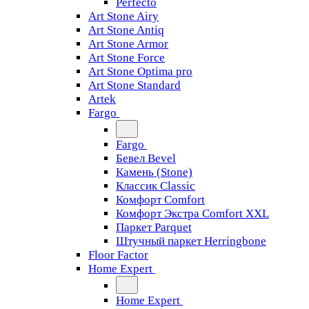
Perfecto
Art Stone Airy
Art Stone Antiq
Art Stone Armor
Art Stone Force
Art Stone Optima pro
Art Stone Standard
Artek
Fargo
Fargo
Бевел Bevel
Камень (Stone)
Классик Classic
Комфорт Comfort
Комфорт Экстра Comfort XXL
Паркет Parquet
Штучный паркет Herringbone
Floor Factor
Home Expert
Home Expert