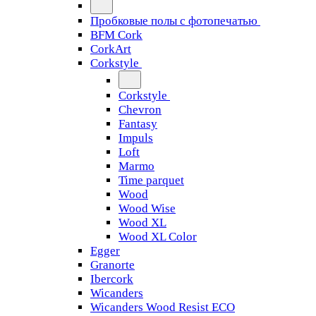
Пробковые полы с фотопечатью
BFM Cork
CorkArt
Corkstyle
Corkstyle
Chevron
Fantasy
Impuls
Loft
Marmo
Time parquet
Wood
Wood Wise
Wood XL
Wood XL Color
Egger
Granorte
Ibercork
Wicanders
Wicanders Wood Resist ECO