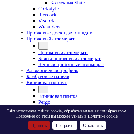
Коллекция Slate
Corkstyle
Ibercork
Viscork
Wicanders
Пробковые доски для стендов
Пробковый агломерат
Пробковый агломерат
Белый пробковый агломерат
Черный пробковый агломерат
Алюминиевый профиль
Бамбуковые панели
Виниловая плитка
Виниловая плитка
Pergo
Сайт использует файлы cookie, обрабатываемые вашим браузером.
Pergo
Подробнее об этом вы можете узнать в
Политике cookie
.
Classic Plank Optimum Glue
Принять
Настроить
Отклонить
Modern Plank Optimum Glue
Tile Optimum Glue