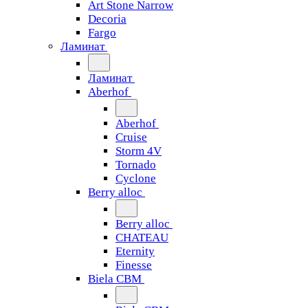
Art Stone Narrow
Decoria
Fargo
Ламинат
Ламинат
Aberhof
Aberhof
Cruise
Storm 4V
Tornado
Сyclone
Berry alloc
Berry alloc
CHATEAU
Eternity
Finesse
Biela CBM