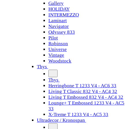
Gallery
HOLIDAY
INTERMEZZO
Laminart
Navigator
Odyssey 833
Pilot
Robinson
Universe
Vintage
Woodstock
Thys
Thys
Herringbone T 1233 V4 - AC6 33
Living T Classic 832 V4 - AC4 32
Living T Embossed 832 V4 - AC4 32
Lounge+ T Embossed 1233 V4 - AC5
33
X-Treme T 1233 V4 - AC5 33
Ultradecor / Kronospan