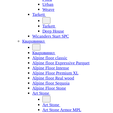
Urban
Weave
Tarkett
Tarkett
Deep House
Wicanders Start SPC
Кварцвинил
Кварцвинил
Alpine floor classic
Alpine floor Expressive Parquet
Alpine Floor Intense
Alpine Floor Premium XL
Alpine floor Real wood
Alpine floor Sequoia
Alpine Floor Stone
Art Stone
Art Stone
Art Stone Armor MPL