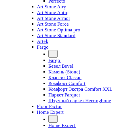
Perfecto
Art Stone Airy
Art Stone Antiq
Art Stone Armor
Art Stone Force
Art Stone Optima pro
Art Stone Standard
Artek
Fargo
Fargo
Бевел Bevel
Камень (Stone)
Классик Classic
Комфорт Comfort
Комфорт Экстра Comfort XXL
Паркет Parquet
Штучный паркет Herringbone
Floor Factor
Home Expert
Home Expert