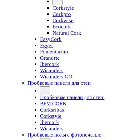
Corkstyle
Corkpro
Corkwise
Ecocork
Natural Cork
EasyCork
Egger
Fomentarino
Granorte
Ibercork
Wicanders
Wicanders GO
Пробковые панели для стен
Пробковые панели для стен
BFM CORK
Corksribas
Corkstyle
Ibercork
Wicanders
Пробковые полы с фотопечатью