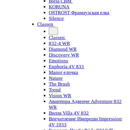
Biela CBM
KORUNA
OSTROST Французская елка
Silence
Classen
Classen
832-4 WR
Diamond WR
Discovery WR
Emotions
Euphoria 4V 833
Manor елочка
Nature
The Brush
Trend
Vision WR
Авантюра Адвенче Adventure 832
WR
Вилла Villa 4V 832
Впечатление Импрешн Impression
4V 1033