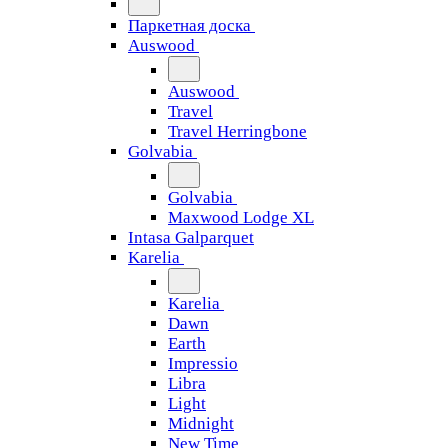
Паркетная доска
Auswood
Auswood
Travel
Travel Herringbone
Golvabia
Golvabia
Maxwood Lodge XL
Intasa Galparquet
Karelia
Karelia
Dawn
Earth
Impressio
Libra
Light
Midnight
New Time