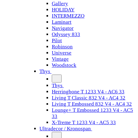
Gallery
HOLIDAY
INTERMEZZO
Laminart
Navigator
Odyssey 833
Pilot
Robinson
Universe
Vintage
Woodstock
Thys
Thys
Herringbone T 1233 V4 - AC6 33
Living T Classic 832 V4 - AC4 32
Living T Embossed 832 V4 - AC4 32
Lounge+ T Embossed 1233 V4 - AC5
33
X-Treme T 1233 V4 - AC5 33
Ultradecor / Kronospan