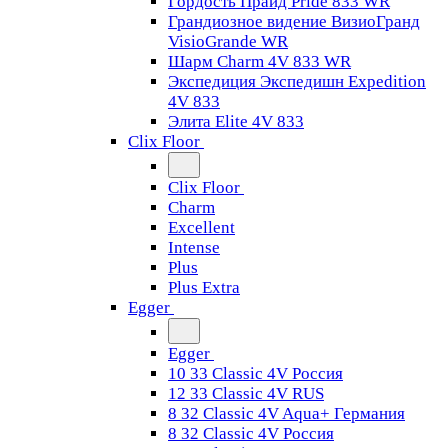
Гордость Прайд Pride 833 WR
Грандиозное видение ВизиоГранд
VisioGrande WR
Шарм Charm 4V 833 WR
Экспедиция Экспедишн Expedition
4V 833
Элита Elite 4V 833
Clix Floor
Clix Floor
Charm
Excellent
Intense
Plus
Plus Extra
Egger
Egger
10 33 Classic 4V Россия
12 33 Classic 4V RUS
8 32 Classic 4V Aqua+ Германия
8 32 Classic 4V Россия