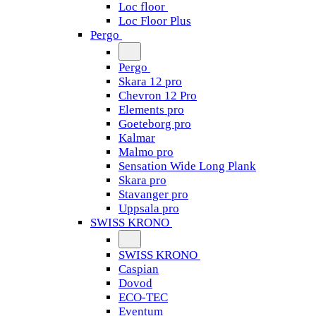
Loc floor
Loc Floor Plus
Pergo
Pergo
Skara 12 pro
Chevron 12 Pro
Elements pro
Goeteborg pro
Kalmar
Malmo pro
Sensation Wide Long Plank
Skara pro
Stavanger pro
Uppsala pro
SWISS KRONO
SWISS KRONO
Caspian
Dovod
ECO-TEC
Eventum