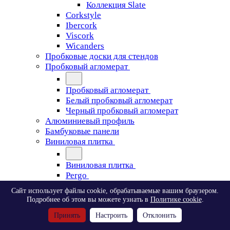
Коллекция Slate
Corkstyle
Ibercork
Viscork
Wicanders
Пробковые доски для стендов
Пробковый агломерат
Пробковый агломерат
Белый пробковый агломерат
Черный пробковый агломерат
Алюминиевый профиль
Бамбуковые панели
Виниловая плитка
Виниловая плитка
Pergo
Сайт использует файлы cookie, обрабатываемые вашим браузером.
Pergo
Подробнее об этом вы можете узнать в
Политике cookie
.
Classic Plank Optimum Glue
Принять
Настроить
Отклонить
Modern Plank Optimum Glue
Tile Optimum Glue