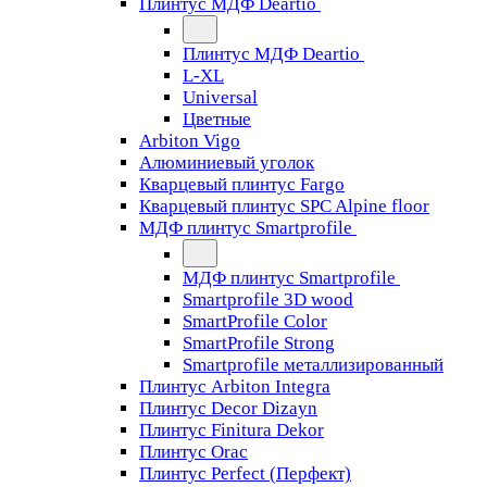
Плинтус МДФ Deartio
Плинтус МДФ Deartio
L-XL
Universal
Цветные
Arbiton Vigo
Алюминиевый уголок
Кварцевый плинтус Fargo
Кварцевый плинтус SPC Alpine floor
МДФ плинтус Smartprofile
МДФ плинтус Smartprofile
Smartprofile 3D wood
SmartProfile Color
SmartProfile Strong
Smartprofile металлизированный
Плинтус Arbiton Integra
Плинтус Decor Dizayn
Плинтус Finitura Dekor
Плинтус Orac
Плинтус Perfect (Перфект)