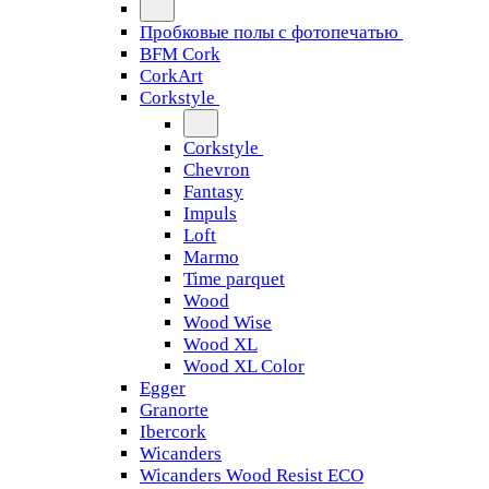
Пробковые полы с фотопечатью
BFM Cork
CorkArt
Corkstyle
Corkstyle
Chevron
Fantasy
Impuls
Loft
Marmo
Time parquet
Wood
Wood Wise
Wood XL
Wood XL Color
Egger
Granorte
Ibercork
Wicanders
Wicanders Wood Resist ECO