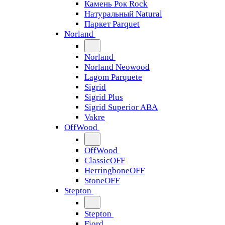
Камень Рок Rock
Натуральный Natural
Паркет Parquet
Norland
Norland
Norland Neowood
Lagom Parquete
Sigrid
Sigrid Plus
Sigrid Superior ABA
Vakre
OffWood
OffWood
ClassicOFF
HerringboneOFF
StoneOFF
Stepton
Stepton
Fjord