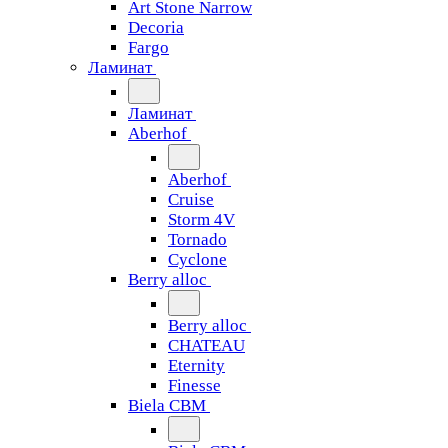
Art Stone Narrow
Decoria
Fargo
Ламинат
Ламинат
Aberhof
Aberhof
Cruise
Storm 4V
Tornado
Сyclone
Berry alloc
Berry alloc
CHATEAU
Eternity
Finesse
Biela CBM