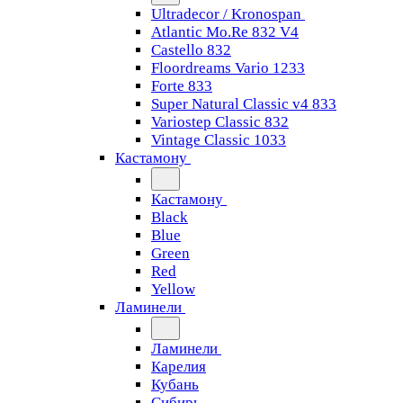
Ultradecor / Kronospan
Atlantic Mo.Re 832 V4
Castello 832
Floordreams Vario 1233
Forte 833
Super Natural Classic v4 833
Variostep Classic 832
Vintage Classic 1033
Кастамону
Кастамону
Black
Blue
Green
Red
Yellow
Ламинели
Ламинели
Карелия
Кубань
Сибирь