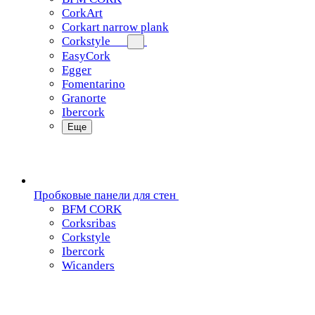
CorkArt
Corkart narrow plank
Corkstyle
EasyCork
Egger
Fomentarino
Granorte
Ibercork
Еще
Пробковые панели для стен
BFM CORK
Corksribas
Corkstyle
Ibercork
Wicanders