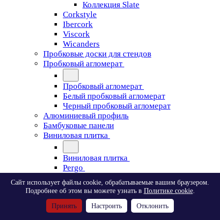
Коллекция Slate
Corkstyle
Ibercork
Viscork
Wicanders
Пробковые доски для стендов
Пробковый агломерат
Пробковый агломерат
Белый пробковый агломерат
Черный пробковый агломерат
Алюминиевый профиль
Бамбуковые панели
Виниловая плитка
Виниловая плитка
Pergo
Сайт использует файлы cookie, обрабатываемые вашим браузером.
Pergo
Подробнее об этом вы можете узнать в
Политике cookie
.
Classic Plank Optimum Glue
Принять
Настроить
Отклонить
Modern Plank Optimum Glue
Tile Optimum Glue