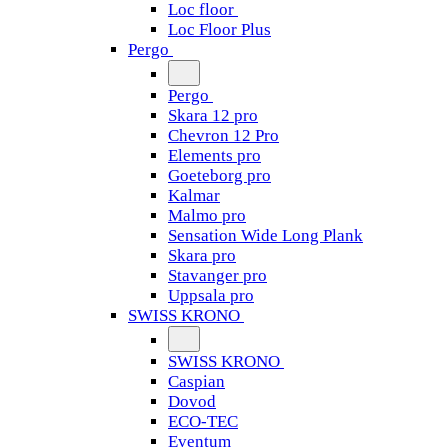
Loc floor
Loc Floor Plus
Pergo
Pergo
Skara 12 pro
Chevron 12 Pro
Elements pro
Goeteborg pro
Kalmar
Malmo pro
Sensation Wide Long Plank
Skara pro
Stavanger pro
Uppsala pro
SWISS KRONO
SWISS KRONO
Caspian
Dovod
ECO-TEC
Eventum