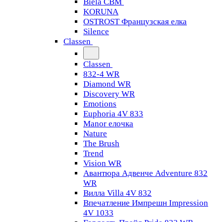
Biela CBM
KORUNA
OSTROST Французская елка
Silence
Classen
Classen
832-4 WR
Diamond WR
Discovery WR
Emotions
Euphoria 4V 833
Manor елочка
Nature
The Brush
Trend
Vision WR
Авантюра Адвенче Adventure 832
WR
Вилла Villa 4V 832
Впечатление Импрешн Impression
4V 1033