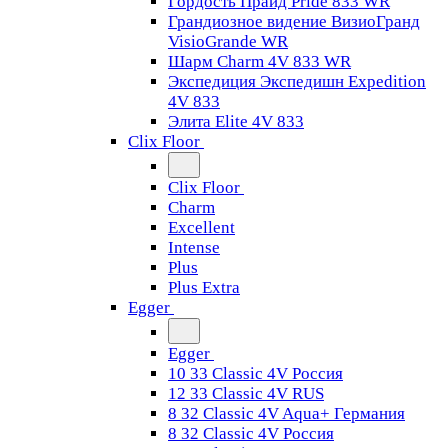
Гордость Прайд Pride 833 WR
Грандиозное видение ВизиоГранд
VisioGrande WR
Шарм Charm 4V 833 WR
Экспедиция Экспедишн Expedition
4V 833
Элита Elite 4V 833
Clix Floor
Clix Floor
Charm
Excellent
Intense
Plus
Plus Extra
Egger
Egger
10 33 Classic 4V Россия
12 33 Classic 4V RUS
8 32 Classic 4V Aqua+ Германия
8 32 Classic 4V Россия