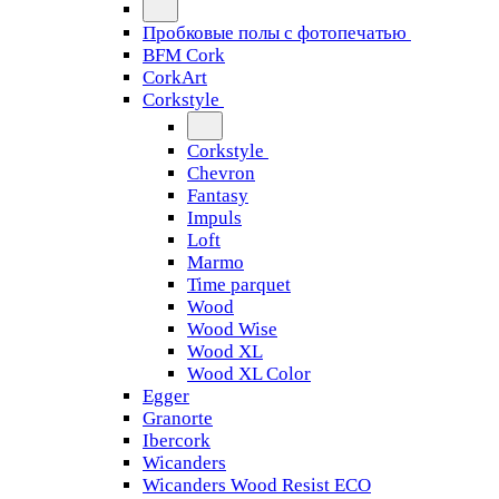
Пробковые полы с фотопечатью
BFM Cork
CorkArt
Corkstyle
Corkstyle
Chevron
Fantasy
Impuls
Loft
Marmo
Time parquet
Wood
Wood Wise
Wood XL
Wood XL Color
Egger
Granorte
Ibercork
Wicanders
Wicanders Wood Resist ECO