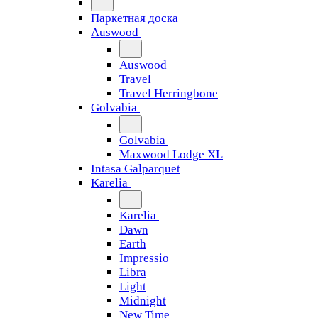
Паркетная доска
Auswood
Auswood
Travel
Travel Herringbone
Golvabia
Golvabia
Maxwood Lodge XL
Intasa Galparquet
Karelia
Karelia
Dawn
Earth
Impressio
Libra
Light
Midnight
New Time