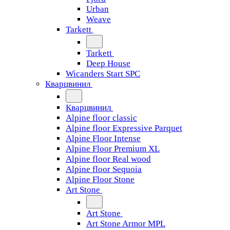
Urban
Weave
Tarkett
Tarkett
Deep House
Wicanders Start SPC
Кварцвинил
Кварцвинил
Alpine floor classic
Alpine floor Expressive Parquet
Alpine Floor Intense
Alpine Floor Premium XL
Alpine floor Real wood
Alpine floor Sequoia
Alpine Floor Stone
Art Stone
Art Stone
Art Stone Armor MPL