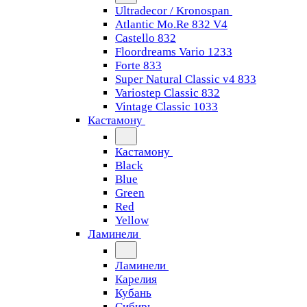
Ultradecor / Kronospan
Atlantic Mo.Re 832 V4
Castello 832
Floordreams Vario 1233
Forte 833
Super Natural Classic v4 833
Variostep Classic 832
Vintage Classic 1033
Кастамону
Кастамону
Black
Blue
Green
Red
Yellow
Ламинели
Ламинели
Карелия
Кубань
Сибирь