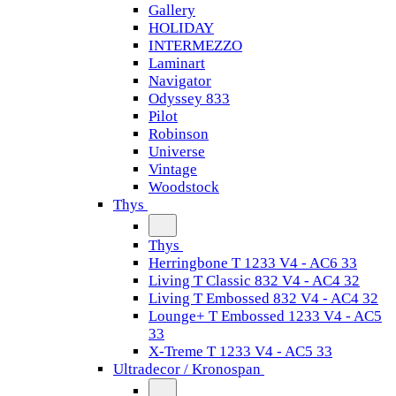
Gallery
HOLIDAY
INTERMEZZO
Laminart
Navigator
Odyssey 833
Pilot
Robinson
Universe
Vintage
Woodstock
Thys
Thys
Herringbone T 1233 V4 - AC6 33
Living T Classic 832 V4 - AC4 32
Living T Embossed 832 V4 - AC4 32
Lounge+ T Embossed 1233 V4 - AC5
33
X-Treme T 1233 V4 - AC5 33
Ultradecor / Kronospan