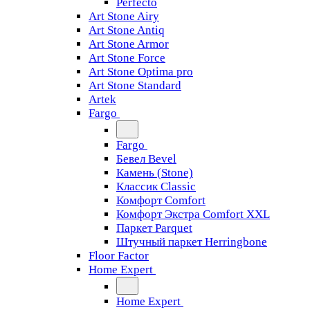
Perfecto
Art Stone Airy
Art Stone Antiq
Art Stone Armor
Art Stone Force
Art Stone Optima pro
Art Stone Standard
Artek
Fargo
Fargo
Бевел Bevel
Камень (Stone)
Классик Classic
Комфорт Comfort
Комфорт Экстра Comfort XXL
Паркет Parquet
Штучный паркет Herringbone
Floor Factor
Home Expert
Home Expert