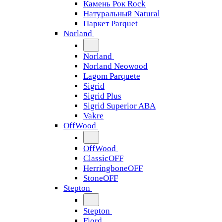
Камень Рок Rock
Натуральный Natural
Паркет Parquet
Norland
Norland
Norland Neowood
Lagom Parquete
Sigrid
Sigrid Plus
Sigrid Superior ABA
Vakre
OffWood
OffWood
ClassicOFF
HerringboneOFF
StoneOFF
Stepton
Stepton
Fjord