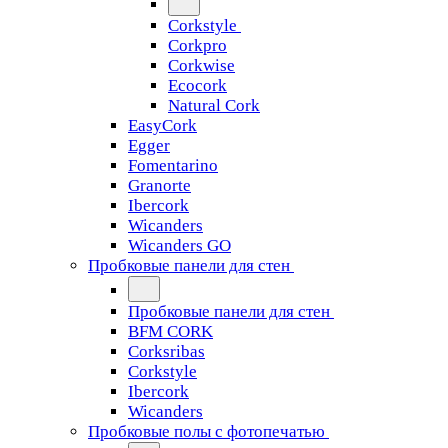
Corkstyle
Corkpro
Corkwise
Ecocork
Natural Cork
EasyCork
Egger
Fomentarino
Granorte
Ibercork
Wicanders
Wicanders GO
Пробковые панели для стен
Пробковые панели для стен
BFM CORK
Corksribas
Corkstyle
Ibercork
Wicanders
Пробковые полы с фотопечатью