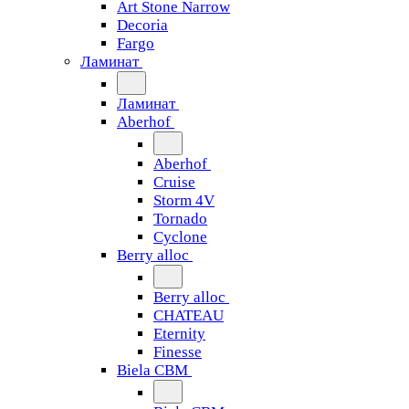
Art Stone Narrow
Decoria
Fargo
Ламинат
Ламинат
Aberhof
Aberhof
Cruise
Storm 4V
Tornado
Сyclone
Berry alloc
Berry alloc
CHATEAU
Eternity
Finesse
Biela CBM