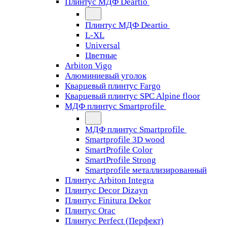
Плинтус МДФ Deartio
Плинтус МДФ Deartio
L-XL
Universal
Цветные
Arbiton Vigo
Алюминиевый уголок
Кварцевый плинтус Fargo
Кварцевый плинтус SPC Alpine floor
МДФ плинтус Smartprofile
МДФ плинтус Smartprofile
Smartprofile 3D wood
SmartProfile Color
SmartProfile Strong
Smartprofile металлизированный
Плинтус Arbiton Integra
Плинтус Decor Dizayn
Плинтус Finitura Dekor
Плинтус Orac
Плинтус Perfect (Перфект)