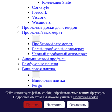
Коллекция Slate
Corkstyle
Ibercork
Viscork
Wicanders
Пробковые доски для стендов
Пробковый агломерат
Пробковый агломерат
Белый пробковый агломерат
Черный пробковый агломерат
Алюминиевый профиль
Бамбуковые панели
Виниловая плитка
Виниловая плитка
Pergo
Сайт использует файлы cookie, обрабатываемые вашим браузером.
Pergo
Подробнее об этом вы можете узнать в
Политике cookie
.
Classic Plank Optimum Glue
Принять
Настроить
Отклонить
Modern Plank Optimum Glue
Tile Optimum Glue