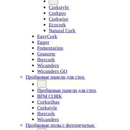
Corkstyle
Corkpro
Corkwise
Ecocork
Natural Cork
EasyCork
Egger
Fomentarino
Granorte
Ibercork
Wicanders
Wicanders GO
Пробковые панели для стен
Пробковые панели для стен
BFM CORK
Corksribas
Corkstyle
Ibercork
Wicanders
Пробковые полы с фотопечатью