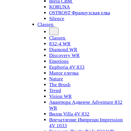
Biela CBM
KORUNA
OSTROST Французская елка
Silence
Classen
Classen
832-4 WR
Diamond WR
Discovery WR
Emotions
Euphoria 4V 833
Manor елочка
Nature
The Brush
Trend
Vision WR
Авантюра Адвенче Adventure 832
WR
Вилла Villa 4V 832
Впечатление Импрешн Impression
4V 1033