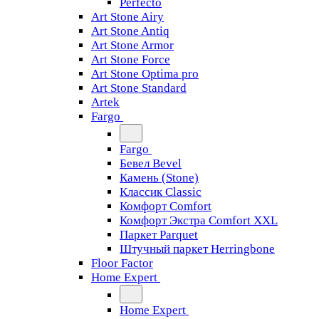
Perfecto
Art Stone Airy
Art Stone Antiq
Art Stone Armor
Art Stone Force
Art Stone Optima pro
Art Stone Standard
Artek
Fargo
Fargo
Бевел Bevel
Камень (Stone)
Классик Classic
Комфорт Comfort
Комфорт Экстра Comfort XXL
Паркет Parquet
Штучный паркет Herringbone
Floor Factor
Home Expert
Home Expert