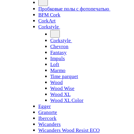
Пробковые полы с фотопечатью
BFM Cork
CorkArt
Corkstyle
Corkstyle
Chevron
Fantasy
Impuls
Loft
Marmo
Time parquet
Wood
Wood Wise
Wood XL
Wood XL Color
Egger
Granorte
Ibercork
Wicanders
Wicanders Wood Resist ECO