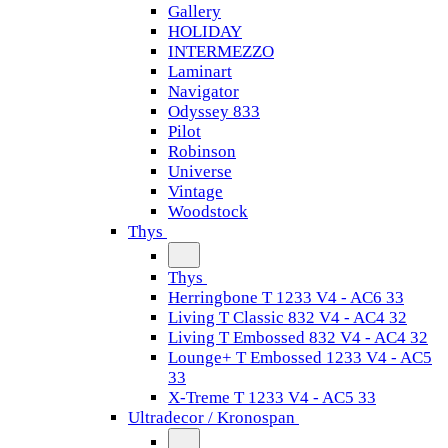
Gallery
HOLIDAY
INTERMEZZO
Laminart
Navigator
Odyssey 833
Pilot
Robinson
Universe
Vintage
Woodstock
Thys
Thys
Herringbone T 1233 V4 - AC6 33
Living T Classic 832 V4 - AC4 32
Living T Embossed 832 V4 - AC4 32
Lounge+ T Embossed 1233 V4 - AC5
33
X-Treme T 1233 V4 - AC5 33
Ultradecor / Kronospan