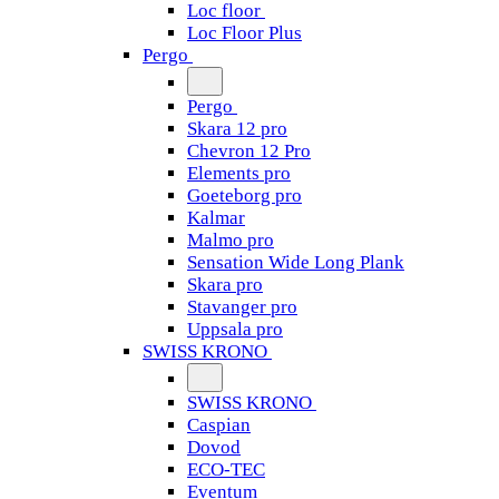
Loc floor
Loc Floor Plus
Pergo
Pergo
Skara 12 pro
Chevron 12 Pro
Elements pro
Goeteborg pro
Kalmar
Malmo pro
Sensation Wide Long Plank
Skara pro
Stavanger pro
Uppsala pro
SWISS KRONO
SWISS KRONO
Caspian
Dovod
ECO-TEC
Eventum