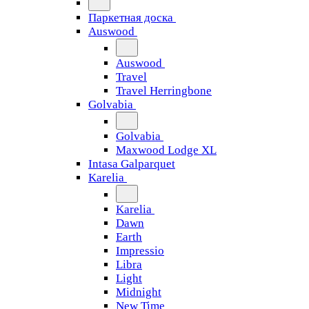
Паркетная доска
Auswood
Auswood
Travel
Travel Herringbone
Golvabia
Golvabia
Maxwood Lodge XL
Intasa Galparquet
Karelia
Karelia
Dawn
Earth
Impressio
Libra
Light
Midnight
New Time