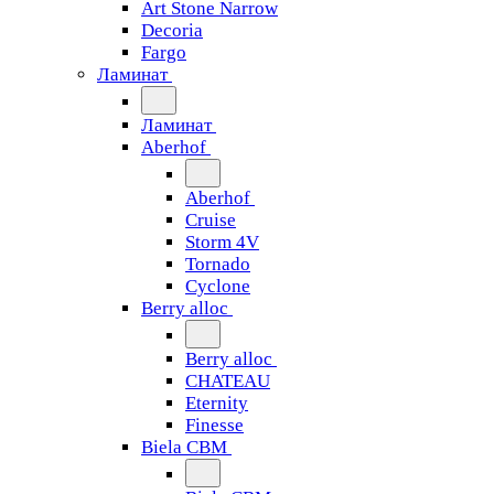
Art Stone Narrow
Decoria
Fargo
Ламинат
Ламинат
Aberhof
Aberhof
Cruise
Storm 4V
Tornado
Сyclone
Berry alloc
Berry alloc
CHATEAU
Eternity
Finesse
Biela CBM