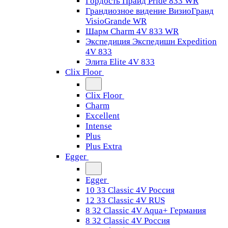
Гордость Прайд Pride 833 WR
Грандиозное видение ВизиоГранд
VisioGrande WR
Шарм Charm 4V 833 WR
Экспедиция Экспедишн Expedition
4V 833
Элита Elite 4V 833
Clix Floor
Clix Floor
Charm
Excellent
Intense
Plus
Plus Extra
Egger
Egger
10 33 Classic 4V Россия
12 33 Classic 4V RUS
8 32 Classic 4V Aqua+ Германия
8 32 Classic 4V Россия