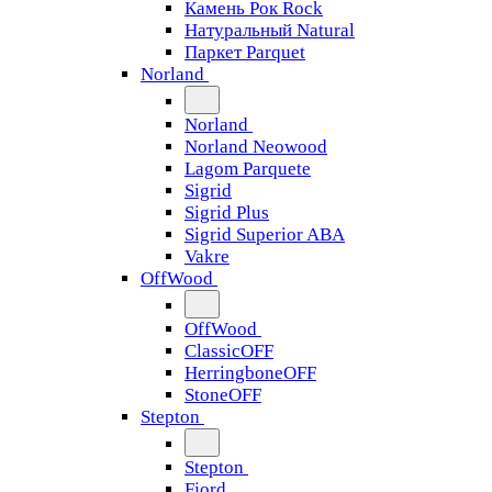
Камень Рок Rock
Натуральный Natural
Паркет Parquet
Norland
Norland
Norland Neowood
Lagom Parquete
Sigrid
Sigrid Plus
Sigrid Superior ABA
Vakre
OffWood
OffWood
ClassicOFF
HerringboneOFF
StoneOFF
Stepton
Stepton
Fjord