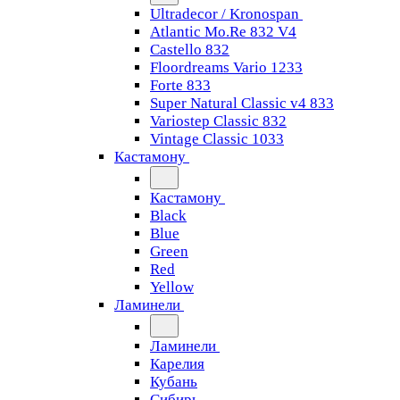
Ultradecor / Kronospan
Atlantic Mo.Re 832 V4
Castello 832
Floordreams Vario 1233
Forte 833
Super Natural Classic v4 833
Variostep Classic 832
Vintage Classic 1033
Кастамону
Кастамону
Black
Blue
Green
Red
Yellow
Ламинели
Ламинели
Карелия
Кубань
Сибирь