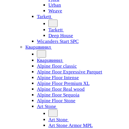
Urban
Weave
Tarkett
Tarkett
Deep House
Wicanders Start SPC
Кварцвинил
Кварцвинил
Alpine floor classic
Alpine floor Expressive Parquet
Alpine Floor Intense
Alpine Floor Premium XL
Alpine floor Real wood
Alpine floor Sequoia
Alpine Floor Stone
Art Stone
Art Stone
Art Stone Armor MPL