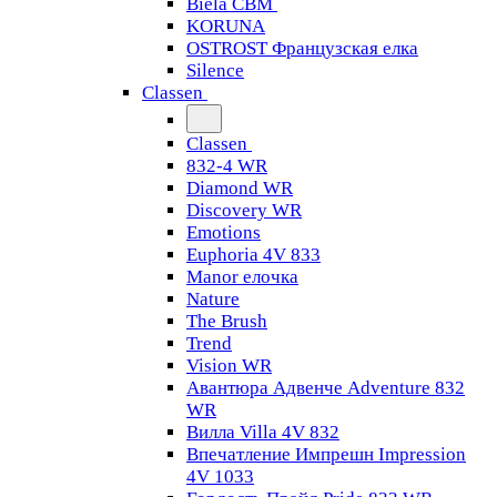
Biela CBM
KORUNA
OSTROST Французская елка
Silence
Classen
Classen
832-4 WR
Diamond WR
Discovery WR
Emotions
Euphoria 4V 833
Manor елочка
Nature
The Brush
Trend
Vision WR
Авантюра Адвенче Adventure 832
WR
Вилла Villa 4V 832
Впечатление Импрешн Impression
4V 1033