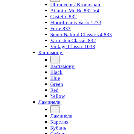
Ultradecor / Kronospan
Atlantic Mo.Re 832 V4
Castello 832
Floordreams Vario 1233
Forte 833
Super Natural Classic v4 833
Variostep Classic 832
Vintage Classic 1033
Кастамону
Кастамону
Black
Blue
Green
Red
Yellow
Ламинели
Ламинели
Карелия
Кубань
Сибирь