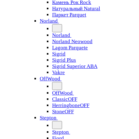
Камень Рок Rock
Натуральный Natural
Паркет Parquet
Norland
Norland
Norland Neowood
Lagom Parquete
Sigrid
Sigrid Plus
Sigrid Superior ABA
Vakre
OffWood
OffWood
ClassicOFF
HerringboneOFF
StoneOFF
Stepton
Stepton
Fjord