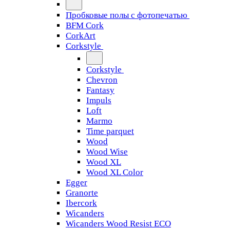
Пробковые полы с фотопечатью
BFM Cork
CorkArt
Corkstyle
Corkstyle
Chevron
Fantasy
Impuls
Loft
Marmo
Time parquet
Wood
Wood Wise
Wood XL
Wood XL Color
Egger
Granorte
Ibercork
Wicanders
Wicanders Wood Resist ECO