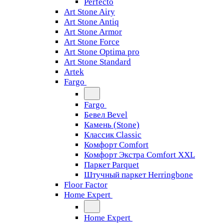
Perfecto
Art Stone Airy
Art Stone Antiq
Art Stone Armor
Art Stone Force
Art Stone Optima pro
Art Stone Standard
Artek
Fargo
Fargo
Бевел Bevel
Камень (Stone)
Классик Classic
Комфорт Comfort
Комфорт Экстра Comfort XXL
Паркет Parquet
Штучный паркет Herringbone
Floor Factor
Home Expert
Home Expert