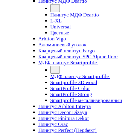
Плинтус МДФ Deartio
Плинтус МДФ Deartio
L-XL
Universal
Цветные
Arbiton Vigo
Алюминиевый уголок
Кварцевый плинтус Fargo
Кварцевый плинтус SPC Alpine floor
МДФ плинтус Smartprofile
МДФ плинтус Smartprofile
Smartprofile 3D wood
SmartProfile Color
SmartProfile Strong
Smartprofile металлизированный
Плинтус Arbiton Integra
Плинтус Decor Dizayn
Плинтус Finitura Dekor
Плинтус Orac
Плинтус Perfect (Перфект)