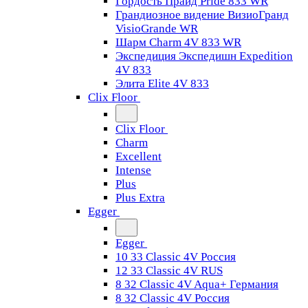
Гордость Прайд Pride 833 WR
Грандиозное видение ВизиоГранд
VisioGrande WR
Шарм Charm 4V 833 WR
Экспедиция Экспедишн Expedition
4V 833
Элита Elite 4V 833
Clix Floor
Clix Floor
Charm
Excellent
Intense
Plus
Plus Extra
Egger
Egger
10 33 Classic 4V Россия
12 33 Classic 4V RUS
8 32 Classic 4V Aqua+ Германия
8 32 Classic 4V Россия