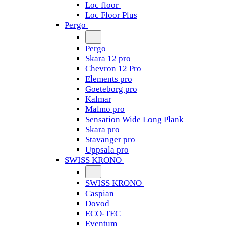
Loc floor
Loc Floor Plus
Pergo
Pergo
Skara 12 pro
Chevron 12 Pro
Elements pro
Goeteborg pro
Kalmar
Malmo pro
Sensation Wide Long Plank
Skara pro
Stavanger pro
Uppsala pro
SWISS KRONO
SWISS KRONO
Caspian
Dovod
ECO-TEC
Eventum