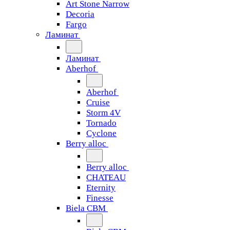
Art Stone Narrow
Decoria
Fargo
Ламинат
Ламинат
Aberhof
Aberhof
Cruise
Storm 4V
Tornado
Сyclone
Berry alloc
Berry alloc
CHATEAU
Eternity
Finesse
Biela CBM