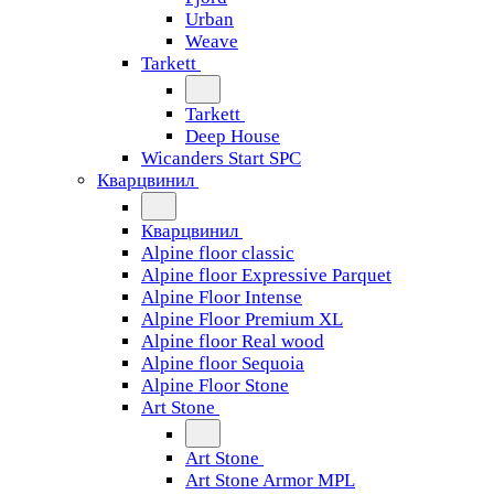
Urban
Weave
Tarkett
Tarkett
Deep House
Wicanders Start SPC
Кварцвинил
Кварцвинил
Alpine floor classic
Alpine floor Expressive Parquet
Alpine Floor Intense
Alpine Floor Premium XL
Alpine floor Real wood
Alpine floor Sequoia
Alpine Floor Stone
Art Stone
Art Stone
Art Stone Armor MPL