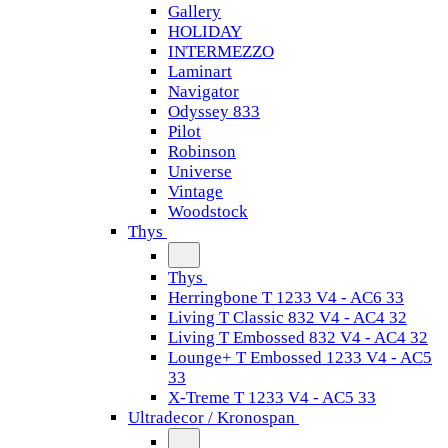
Gallery
HOLIDAY
INTERMEZZO
Laminart
Navigator
Odyssey 833
Pilot
Robinson
Universe
Vintage
Woodstock
Thys
Thys
Herringbone T 1233 V4 - AC6 33
Living T Classic 832 V4 - AC4 32
Living T Embossed 832 V4 - AC4 32
Lounge+ T Embossed 1233 V4 - AC5
33
X-Treme T 1233 V4 - AC5 33
Ultradecor / Kronospan