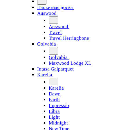
Паркетная доска
Auswood
Auswood
Travel
Travel Herringbone
Golvabia
Golvabia
Maxwood Lodge XL
Intasa Galparquet
Karelia
Karelia
Dawn
Earth
Impressio
Libra
Light
Midnight
New Time