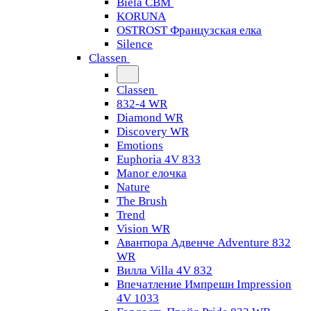
Biela CBM
KORUNA
OSTROST Французская елка
Silence
Classen
Classen
832-4 WR
Diamond WR
Discovery WR
Emotions
Euphoria 4V 833
Manor елочка
Nature
The Brush
Trend
Vision WR
Авантюра Адвенче Adventure 832
WR
Вилла Villa 4V 832
Впечатление Импрешн Impression
4V 1033