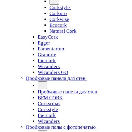
Corkstyle
Corkpro
Corkwise
Ecocork
Natural Cork
EasyCork
Egger
Fomentarino
Granorte
Ibercork
Wicanders
Wicanders GO
Пробковые панели для стен
Пробковые панели для стен
BFM CORK
Corksribas
Corkstyle
Ibercork
Wicanders
Пробковые полы с фотопечатью