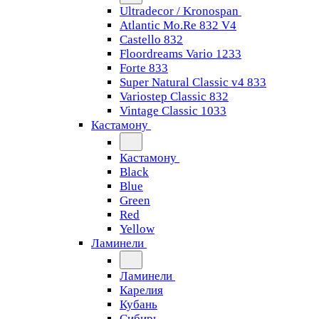
Ultradecor / Kronospan
Atlantic Mo.Re 832 V4
Castello 832
Floordreams Vario 1233
Forte 833
Super Natural Classic v4 833
Variostep Classic 832
Vintage Classic 1033
Кастамону
Кастамону
Black
Blue
Green
Red
Yellow
Ламинели
Ламинели
Карелия
Кубань
Сибирь