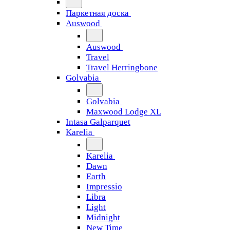
Паркетная доска
Auswood
Auswood
Travel
Travel Herringbone
Golvabia
Golvabia
Maxwood Lodge XL
Intasa Galparquet
Karelia
Karelia
Dawn
Earth
Impressio
Libra
Light
Midnight
New Time