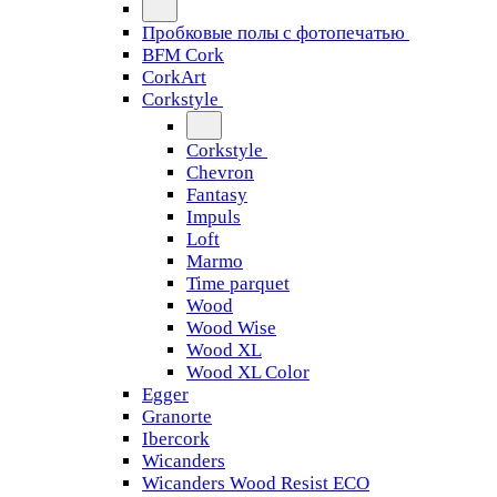
Пробковые полы с фотопечатью
BFM Cork
CorkArt
Corkstyle
Corkstyle
Chevron
Fantasy
Impuls
Loft
Marmo
Time parquet
Wood
Wood Wise
Wood XL
Wood XL Color
Egger
Granorte
Ibercork
Wicanders
Wicanders Wood Resist ECO