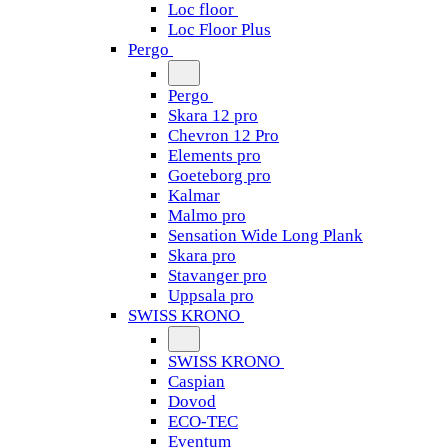
Loc floor
Loc Floor Plus
Pergo
Pergo
Skara 12 pro
Chevron 12 Pro
Elements pro
Goeteborg pro
Kalmar
Malmo pro
Sensation Wide Long Plank
Skara pro
Stavanger pro
Uppsala pro
SWISS KRONO
SWISS KRONO
Caspian
Dovod
ECO-TEC
Eventum