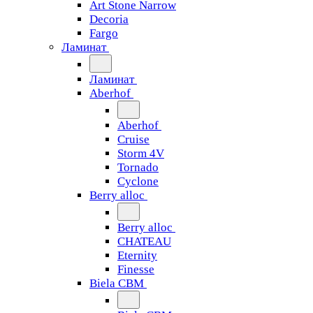
Art Stone Narrow
Decoria
Fargo
Ламинат
Ламинат
Aberhof
Aberhof
Cruise
Storm 4V
Tornado
Сyclone
Berry alloc
Berry alloc
CHATEAU
Eternity
Finesse
Biela CBM