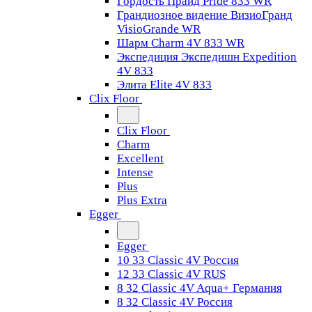
Гордость Прайд Pride 833 WR
Грандиозное видение ВизиоГранд
VisioGrande WR
Шарм Charm 4V 833 WR
Экспедиция Экспедишн Expedition
4V 833
Элита Elite 4V 833
Clix Floor
Clix Floor
Charm
Excellent
Intense
Plus
Plus Extra
Egger
Egger
10 33 Classic 4V Россия
12 33 Classic 4V RUS
8 32 Classic 4V Aqua+ Германия
8 32 Classic 4V Россия