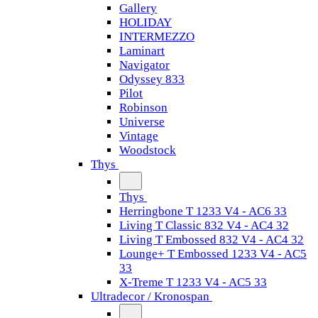
Gallery
HOLIDAY
INTERMEZZO
Laminart
Navigator
Odyssey 833
Pilot
Robinson
Universe
Vintage
Woodstock
Thys
Thys
Herringbone T 1233 V4 - AC6 33
Living T Classic 832 V4 - AC4 32
Living T Embossed 832 V4 - AC4 32
Lounge+ T Embossed 1233 V4 - AC5
33
X-Treme T 1233 V4 - AC5 33
Ultradecor / Kronospan