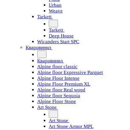
Urban
Weave
Tarkett
Tarkett
Deep House
Wicanders Start SPC
Кварцвинил
Кварцвинил
Alpine floor classic
Alpine floor Expressive Parquet
Alpine Floor Intense
Alpine Floor Premium XL
Alpine floor Real wood
Alpine floor Sequoia
Alpine Floor Stone
Art Stone
Art Stone
Art Stone Armor MPL