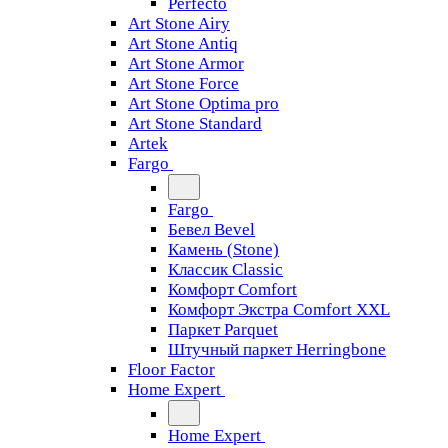
Perfecto
Art Stone Airy
Art Stone Antiq
Art Stone Armor
Art Stone Force
Art Stone Optima pro
Art Stone Standard
Artek
Fargo
Fargo
Бевел Bevel
Камень (Stone)
Классик Classic
Комфорт Comfort
Комфорт Экстра Comfort XXL
Паркет Parquet
Штучный паркет Herringbone
Floor Factor
Home Expert
Home Expert