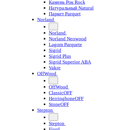
Камень Рок Rock
Натуральный Natural
Паркет Parquet
Norland
Norland
Norland Neowood
Lagom Parquete
Sigrid
Sigrid Plus
Sigrid Superior ABA
Vakre
OffWood
OffWood
ClassicOFF
HerringboneOFF
StoneOFF
Stepton
Stepton
Fjord