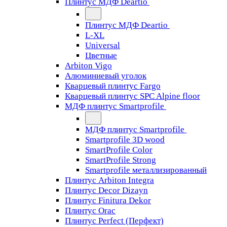
Плинтус МДФ Deartio
Плинтус МДФ Deartio
L-XL
Universal
Цветные
Arbiton Vigo
Алюминиевый уголок
Кварцевый плинтус Fargo
Кварцевый плинтус SPC Alpine floor
МДФ плинтус Smartprofile
МДФ плинтус Smartprofile
Smartprofile 3D wood
SmartProfile Color
SmartProfile Strong
Smartprofile металлизированный
Плинтус Arbiton Integra
Плинтус Decor Dizayn
Плинтус Finitura Dekor
Плинтус Orac
Плинтус Perfect (Перфект)