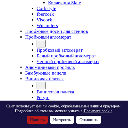
Коллекция Slate
Corkstyle
Ibercork
Viscork
Wicanders
Пробковые доски для стендов
Пробковый агломерат
Пробковый агломерат
Белый пробковый агломерат
Черный пробковый агломерат
Алюминиевый профиль
Бамбуковые панели
Виниловая плитка
Виниловая плитка
Pergo
Сайт использует файлы cookie, обрабатываемые вашим браузером.
Pergo
Подробнее об этом вы можете узнать в
Политике cookie
.
Classic Plank Optimum Glue
Принять
Настроить
Отклонить
Modern Plank Optimum Glue
Tile Optimum Glue