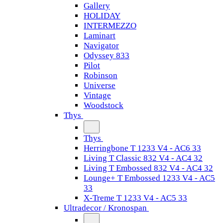
Gallery
HOLIDAY
INTERMEZZO
Laminart
Navigator
Odyssey 833
Pilot
Robinson
Universe
Vintage
Woodstock
Thys
Thys
Herringbone T 1233 V4 - AC6 33
Living T Classic 832 V4 - AC4 32
Living T Embossed 832 V4 - AC4 32
Lounge+ T Embossed 1233 V4 - AC5
33
X-Treme T 1233 V4 - AC5 33
Ultradecor / Kronospan