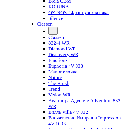
Biela CBM
KORUNA
OSTROST Французская елка
Silence
Classen
Classen
832-4 WR
Diamond WR
Discovery WR
Emotions
Euphoria 4V 833
Manor елочка
Nature
The Brush
Trend
Vision WR
Авантюра Адвенче Adventure 832
WR
Вилла Villa 4V 832
Впечатление Импрешн Impression
4V 1033