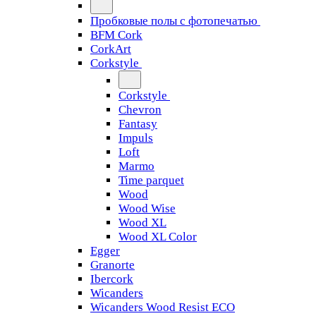
Пробковые полы с фотопечатью
BFM Cork
CorkArt
Corkstyle
Corkstyle
Chevron
Fantasy
Impuls
Loft
Marmo
Time parquet
Wood
Wood Wise
Wood XL
Wood XL Color
Egger
Granorte
Ibercork
Wicanders
Wicanders Wood Resist ECO