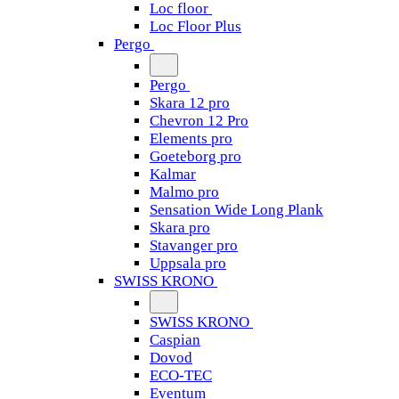
Loc floor
Loc Floor Plus
Pergo
Pergo
Skara 12 pro
Chevron 12 Pro
Elements pro
Goeteborg pro
Kalmar
Malmo pro
Sensation Wide Long Plank
Skara pro
Stavanger pro
Uppsala pro
SWISS KRONO
SWISS KRONO
Caspian
Dovod
ECO-TEC
Eventum