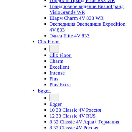
Гордость Прайд Pride 833 WR
Грандиозное видение ВизиоГранд
VisioGrande WR
Шарм Charm 4V 833 WR
Экспедиция Экспедишн Expedition
4V 833
Элита Elite 4V 833
Clix Floor
Clix Floor
Charm
Excellent
Intense
Plus
Plus Extra
Egger
Egger
10 33 Classic 4V Россия
12 33 Classic 4V RUS
8 32 Classic 4V Aqua+ Германия
8 32 Classic 4V Россия