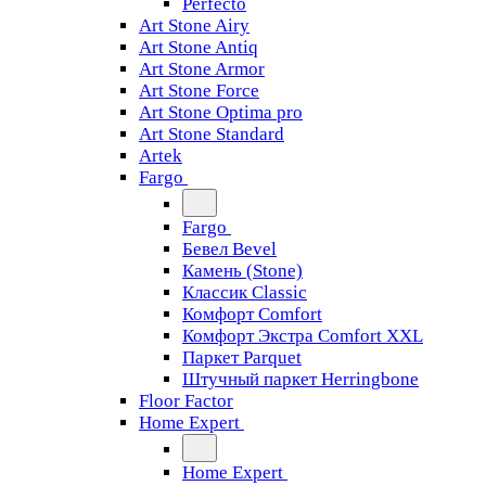
Perfecto
Art Stone Airy
Art Stone Antiq
Art Stone Armor
Art Stone Force
Art Stone Optima pro
Art Stone Standard
Artek
Fargo
Fargo
Бевел Bevel
Камень (Stone)
Классик Classic
Комфорт Comfort
Комфорт Экстра Comfort XXL
Паркет Parquet
Штучный паркет Herringbone
Floor Factor
Home Expert
Home Expert