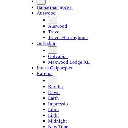
Паркетная доска
Auswood
Auswood
Travel
Travel Herringbone
Golvabia
Golvabia
Maxwood Lodge XL
Intasa Galparquet
Karelia
Karelia
Dawn
Earth
Impressio
Libra
Light
Midnight
New Time