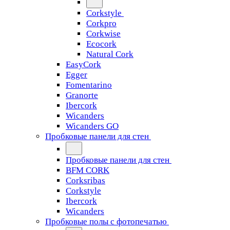
Corkstyle
Corkpro
Corkwise
Ecocork
Natural Cork
EasyCork
Egger
Fomentarino
Granorte
Ibercork
Wicanders
Wicanders GO
Пробковые панели для стен
Пробковые панели для стен
BFM CORK
Corksribas
Corkstyle
Ibercork
Wicanders
Пробковые полы с фотопечатью