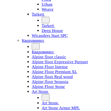
Urban
Weave
Tarkett
Tarkett
Deep House
Wicanders Start SPC
Кварцвинил
Кварцвинил
Alpine floor classic
Alpine floor Expressive Parquet
Alpine Floor Intense
Alpine Floor Premium XL
Alpine floor Real wood
Alpine floor Sequoia
Alpine Floor Stone
Art Stone
Art Stone
Art Stone Armor MPL