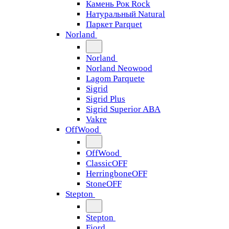
Камень Рок Rock
Натуральный Natural
Паркет Parquet
Norland
Norland
Norland Neowood
Lagom Parquete
Sigrid
Sigrid Plus
Sigrid Superior ABA
Vakre
OffWood
OffWood
ClassicOFF
HerringboneOFF
StoneOFF
Stepton
Stepton
Fjord