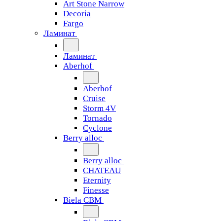
Art Stone Narrow
Decoria
Fargo
Ламинат
Ламинат
Aberhof
Aberhof
Cruise
Storm 4V
Tornado
Сyclone
Berry alloc
Berry alloc
CHATEAU
Eternity
Finesse
Biela CBM