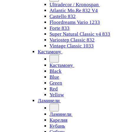
Ultradecor / Kronospan
Atlantic Mo.Re 832 V4
Castello 832
Floordreams Vario 1233
Forte 833
Super Natural Classic v4 833
Variostep Classic 832
Vintage Classic 1033
Кастамону
Кастамону
Black
Blue
Green
Red
Yellow
Ламинели
Ламинели
Карелия
Кубань
Сибирь