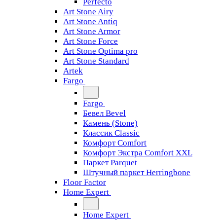
Perfecto
Art Stone Airy
Art Stone Antiq
Art Stone Armor
Art Stone Force
Art Stone Optima pro
Art Stone Standard
Artek
Fargo
Fargo
Бевел Bevel
Камень (Stone)
Классик Classic
Комфорт Comfort
Комфорт Экстра Comfort XXL
Паркет Parquet
Штучный паркет Herringbone
Floor Factor
Home Expert
Home Expert