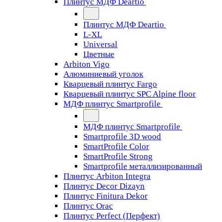
Плинтус МДФ Deartio
Плинтус МДФ Deartio
L-XL
Universal
Цветные
Arbiton Vigo
Алюминиевый уголок
Кварцевый плинтус Fargo
Кварцевый плинтус SPC Alpine floor
МДФ плинтус Smartprofile
МДФ плинтус Smartprofile
Smartprofile 3D wood
SmartProfile Color
SmartProfile Strong
Smartprofile металлизированный
Плинтус Arbiton Integra
Плинтус Decor Dizayn
Плинтус Finitura Dekor
Плинтус Orac
Плинтус Perfect (Перфект)