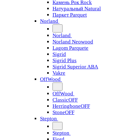
Камень Рок Rock
Натуральный Natural
Паркет Parquet
Norland
Norland
Norland Neowood
Lagom Parquete
Sigrid
Sigrid Plus
Sigrid Superior ABA
Vakre
OffWood
OffWood
ClassicOFF
HerringboneOFF
StoneOFF
Stepton
Stepton
Fjord