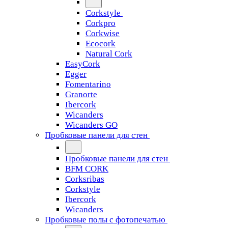
Corkstyle
Corkpro
Corkwise
Ecocork
Natural Cork
EasyCork
Egger
Fomentarino
Granorte
Ibercork
Wicanders
Wicanders GO
Пробковые панели для стен
Пробковые панели для стен
BFM CORK
Corksribas
Corkstyle
Ibercork
Wicanders
Пробковые полы с фотопечатью