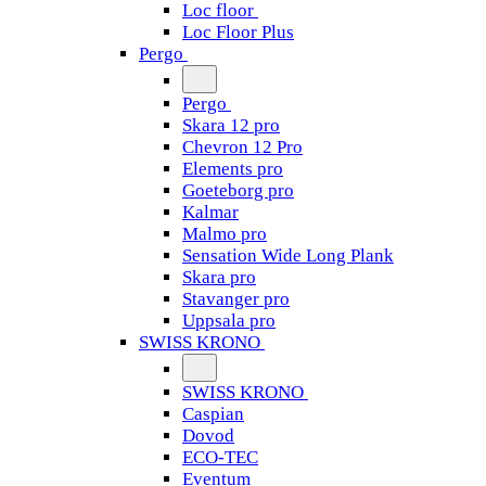
Loc floor
Loc Floor Plus
Pergo
Pergo
Skara 12 pro
Chevron 12 Pro
Elements pro
Goeteborg pro
Kalmar
Malmo pro
Sensation Wide Long Plank
Skara pro
Stavanger pro
Uppsala pro
SWISS KRONO
SWISS KRONO
Caspian
Dovod
ECO-TEC
Eventum