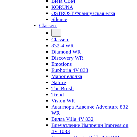
Biela CBM
KORUNA
OSTROST Французская елка
Silence
Classen
Classen
832-4 WR
Diamond WR
Discovery WR
Emotions
Euphoria 4V 833
Manor елочка
Nature
The Brush
Trend
Vision WR
Авантюра Адвенче Adventure 832
WR
Вилла Villa 4V 832
Впечатление Импрешн Impression
4V 1033