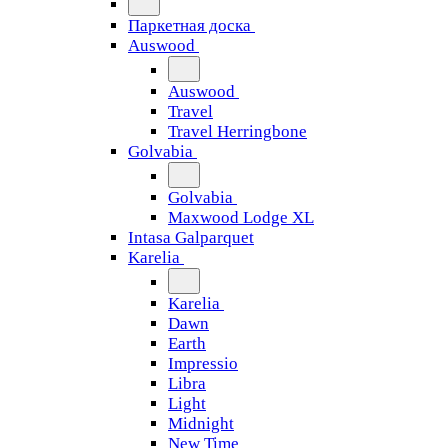
Паркетная доска
Auswood
Auswood
Travel
Travel Herringbone
Golvabia
Golvabia
Maxwood Lodge XL
Intasa Galparquet
Karelia
Karelia
Dawn
Earth
Impressio
Libra
Light
Midnight
New Time