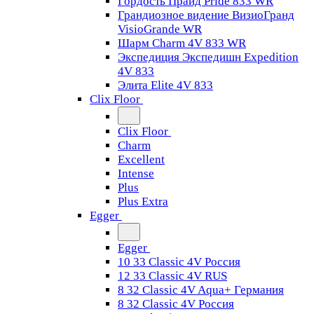
Гордость Прайд Pride 833 WR
Грандиозное видение ВизиоГранд
VisioGrande WR
Шарм Charm 4V 833 WR
Экспедиция Экспедишн Expedition
4V 833
Элита Elite 4V 833
Clix Floor
Clix Floor
Charm
Excellent
Intense
Plus
Plus Extra
Egger
Egger
10 33 Classic 4V Россия
12 33 Classic 4V RUS
8 32 Classic 4V Aqua+ Германия
8 32 Classic 4V Россия