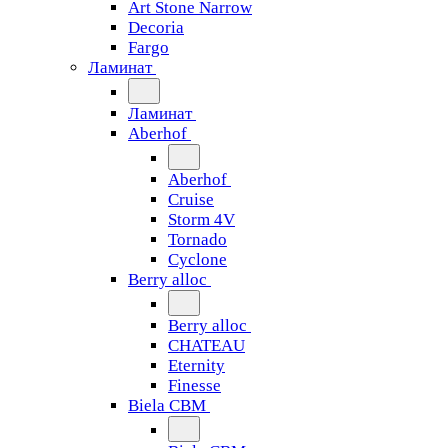
Art Stone Narrow
Decoria
Fargo
Ламинат
Ламинат
Aberhof
Aberhof
Cruise
Storm 4V
Tornado
Сyclone
Berry alloc
Berry alloc
CHATEAU
Eternity
Finesse
Biela CBM