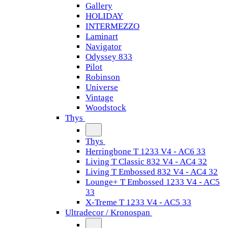
Gallery
HOLIDAY
INTERMEZZO
Laminart
Navigator
Odyssey 833
Pilot
Robinson
Universe
Vintage
Woodstock
Thys
Thys
Herringbone T 1233 V4 - AC6 33
Living T Classic 832 V4 - AC4 32
Living T Embossed 832 V4 - AC4 32
Lounge+ T Embossed 1233 V4 - AC5
33
X-Treme T 1233 V4 - AC5 33
Ultradecor / Kronospan