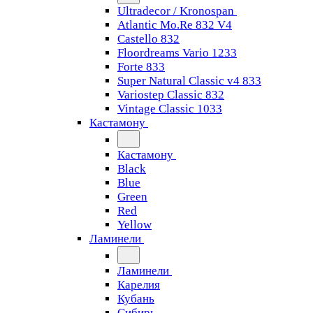
Ultradecor / Kronospan
Atlantic Mo.Re 832 V4
Castello 832
Floordreams Vario 1233
Forte 833
Super Natural Classic v4 833
Variostep Classic 832
Vintage Classic 1033
Кастамону
Кастамону
Black
Blue
Green
Red
Yellow
Ламинели
Ламинели
Карелия
Кубань
Сибирь