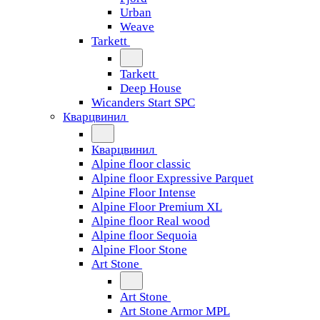
Urban
Weave
Tarkett
Tarkett
Deep House
Wicanders Start SPC
Кварцвинил
Кварцвинил
Alpine floor classic
Alpine floor Expressive Parquet
Alpine Floor Intense
Alpine Floor Premium XL
Alpine floor Real wood
Alpine floor Sequoia
Alpine Floor Stone
Art Stone
Art Stone
Art Stone Armor MPL