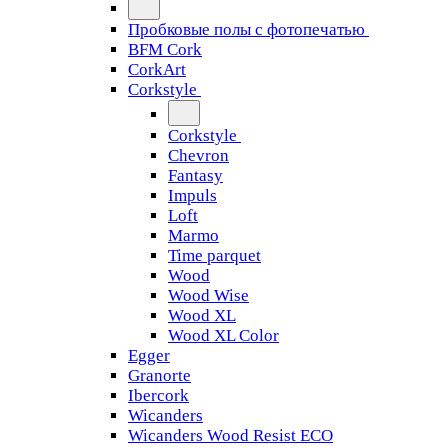
Пробковые полы с фотопечатью
BFM Cork
CorkArt
Corkstyle
Corkstyle
Chevron
Fantasy
Impuls
Loft
Marmo
Time parquet
Wood
Wood Wise
Wood XL
Wood XL Color
Egger
Granorte
Ibercork
Wicanders
Wicanders Wood Resist ECO