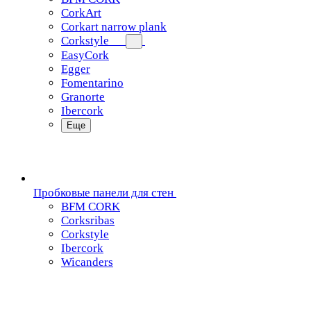
CorkArt
Corkart narrow plank
Corkstyle
EasyCork
Egger
Fomentarino
Granorte
Ibercork
Еще
Пробковые панели для стен
BFM CORK
Corksribas
Corkstyle
Ibercork
Wicanders