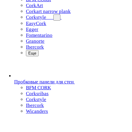
CorkArt
Corkart narrow plank
Corkstyle
EasyCork
Egger
Fomentarino
Granorte
Ibercork
Еще
Пробковые панели для стен
BFM CORK
Corksribas
Corkstyle
Ibercork
Wicanders