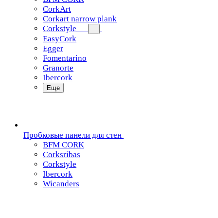
CorkArt
Corkart narrow plank
Corkstyle
EasyCork
Egger
Fomentarino
Granorte
Ibercork
Еще
Пробковые панели для стен
BFM CORK
Corksribas
Corkstyle
Ibercork
Wicanders