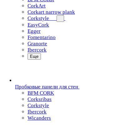
CorkArt
Corkart narrow plank
Corkstyle
EasyCork
Egger
Fomentarino
Granorte
Ibercork
Еще
Пробковые панели для стен
BFM CORK
Corksribas
Corkstyle
Ibercork
Wicanders