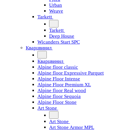
Urban
Weave
Tarkett
Tarkett
Deep House
Wicanders Start SPC
Кварцвинил
Кварцвинил
Alpine floor classic
Alpine floor Expressive Parquet
Alpine Floor Intense
Alpine Floor Premium XL
Alpine floor Real wood
Alpine floor Sequoia
Alpine Floor Stone
Art Stone
Art Stone
Art Stone Armor MPL