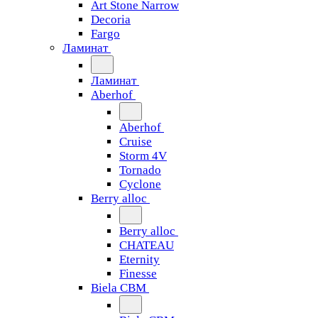
Art Stone Narrow
Decoria
Fargo
Ламинат
Ламинат
Aberhof
Aberhof
Cruise
Storm 4V
Tornado
Сyclone
Berry alloc
Berry alloc
CHATEAU
Eternity
Finesse
Biela CBM