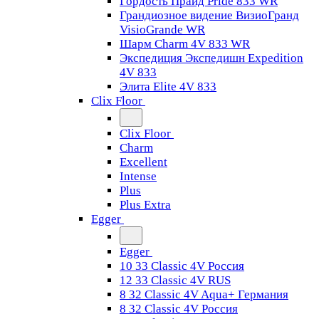
Гордость Прайд Pride 833 WR
Грандиозное видение ВизиоГранд
VisioGrande WR
Шарм Charm 4V 833 WR
Экспедиция Экспедишн Expedition
4V 833
Элита Elite 4V 833
Clix Floor
Clix Floor
Charm
Excellent
Intense
Plus
Plus Extra
Egger
Egger
10 33 Classic 4V Россия
12 33 Classic 4V RUS
8 32 Classic 4V Aqua+ Германия
8 32 Classic 4V Россия