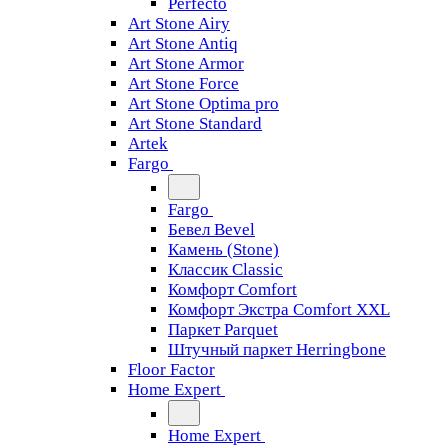
Perfecto
Art Stone Airy
Art Stone Antiq
Art Stone Armor
Art Stone Force
Art Stone Optima pro
Art Stone Standard
Artek
Fargo
Fargo
Бевел Bevel
Камень (Stone)
Классик Classic
Комфорт Comfort
Комфорт Экстра Comfort XXL
Паркет Parquet
Штучный паркет Herringbone
Floor Factor
Home Expert
Home Expert