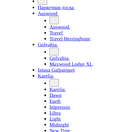
Паркетная доска
Auswood
Auswood
Travel
Travel Herringbone
Golvabia
Golvabia
Maxwood Lodge XL
Intasa Galparquet
Karelia
Karelia
Dawn
Earth
Impressio
Libra
Light
Midnight
New Time