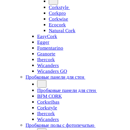
Corkstyle
Corkpro
Corkwise
Ecocork
Natural Cork
EasyCork
Egger
Fomentarino
Granorte
Ibercork
Wicanders
Wicanders GO
Пробковые панели для стен
Пробковые панели для стен
BFM CORK
Corksribas
Corkstyle
Ibercork
Wicanders
Пробковые полы с фотопечатью