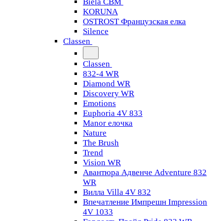
Biela CBM
KORUNA
OSTROST Французская елка
Silence
Classen
Classen
832-4 WR
Diamond WR
Discovery WR
Emotions
Euphoria 4V 833
Manor елочка
Nature
The Brush
Trend
Vision WR
Авантюра Адвенче Adventure 832
WR
Вилла Villa 4V 832
Впечатление Импрешн Impression
4V 1033