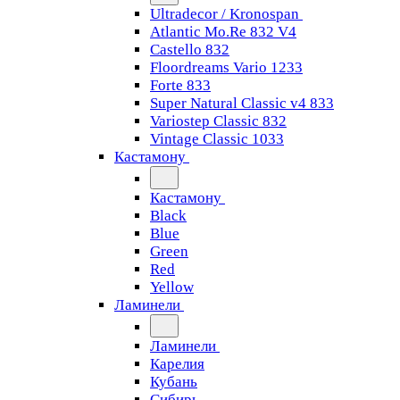
Ultradecor / Kronospan
Atlantic Mo.Re 832 V4
Castello 832
Floordreams Vario 1233
Forte 833
Super Natural Classic v4 833
Variostep Classic 832
Vintage Classic 1033
Кастамону
Кастамону
Black
Blue
Green
Red
Yellow
Ламинели
Ламинели
Карелия
Кубань
Сибирь