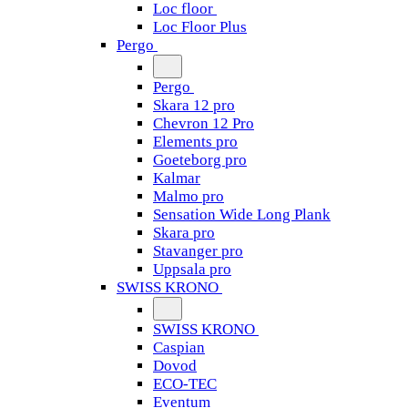
Loc floor
Loc Floor Plus
Pergo
Pergo
Skara 12 pro
Chevron 12 Pro
Elements pro
Goeteborg pro
Kalmar
Malmo pro
Sensation Wide Long Plank
Skara pro
Stavanger pro
Uppsala pro
SWISS KRONO
SWISS KRONO
Caspian
Dovod
ECO-TEC
Eventum