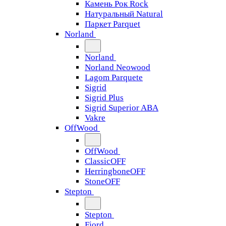
Камень Рок Rock
Натуральный Natural
Паркет Parquet
Norland
Norland
Norland Neowood
Lagom Parquete
Sigrid
Sigrid Plus
Sigrid Superior ABA
Vakre
OffWood
OffWood
ClassicOFF
HerringboneOFF
StoneOFF
Stepton
Stepton
Fjord