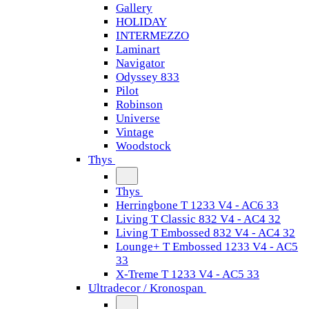
Gallery
HOLIDAY
INTERMEZZO
Laminart
Navigator
Odyssey 833
Pilot
Robinson
Universe
Vintage
Woodstock
Thys
Thys
Herringbone T 1233 V4 - AC6 33
Living T Classic 832 V4 - AC4 32
Living T Embossed 832 V4 - AC4 32
Lounge+ T Embossed 1233 V4 - AC5
33
X-Treme T 1233 V4 - AC5 33
Ultradecor / Kronospan