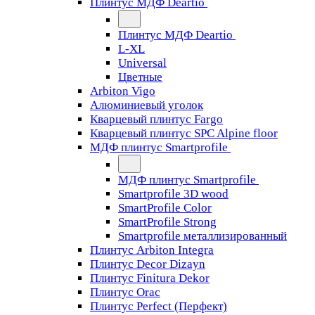
Плинтус МДФ Deartio
Плинтус МДФ Deartio
L-XL
Universal
Цветные
Arbiton Vigo
Алюминиевый уголок
Кварцевый плинтус Fargo
Кварцевый плинтус SPC Alpine floor
МДФ плинтус Smartprofile
МДФ плинтус Smartprofile
Smartprofile 3D wood
SmartProfile Color
SmartProfile Strong
Smartprofile металлизированный
Плинтус Arbiton Integra
Плинтус Decor Dizayn
Плинтус Finitura Dekor
Плинтус Orac
Плинтус Perfect (Перфект)