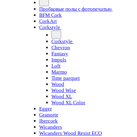
Пробковые полы с фотопечатью
BFM Cork
CorkArt
Corkstyle
Corkstyle
Chevron
Fantasy
Impuls
Loft
Marmo
Time parquet
Wood
Wood Wise
Wood XL
Wood XL Color
Egger
Granorte
Ibercork
Wicanders
Wicanders Wood Resist ECO