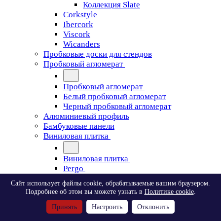
Коллекция Slate
Corkstyle
Ibercork
Viscork
Wicanders
Пробковые доски для стендов
Пробковый агломерат
Пробковый агломерат
Белый пробковый агломерат
Черный пробковый агломерат
Алюминиевый профиль
Бамбуковые панели
Виниловая плитка
Виниловая плитка
Pergo
Сайт использует файлы cookie, обрабатываемые вашим браузером.
Pergo
Подробнее об этом вы можете узнать в
Политике cookie
.
Classic Plank Optimum Glue
Принять
Настроить
Отклонить
Modern Plank Optimum Glue
Tile Optimum Glue