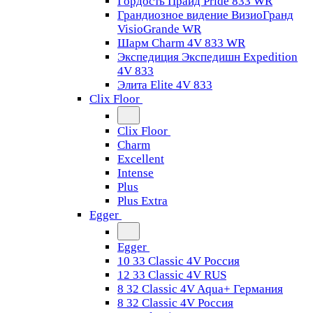
Гордость Прайд Pride 833 WR
Грандиозное видение ВизиоГранд
VisioGrande WR
Шарм Charm 4V 833 WR
Экспедиция Экспедишн Expedition
4V 833
Элита Elite 4V 833
Clix Floor
Clix Floor
Charm
Excellent
Intense
Plus
Plus Extra
Egger
Egger
10 33 Classic 4V Россия
12 33 Classic 4V RUS
8 32 Classic 4V Aqua+ Германия
8 32 Classic 4V Россия