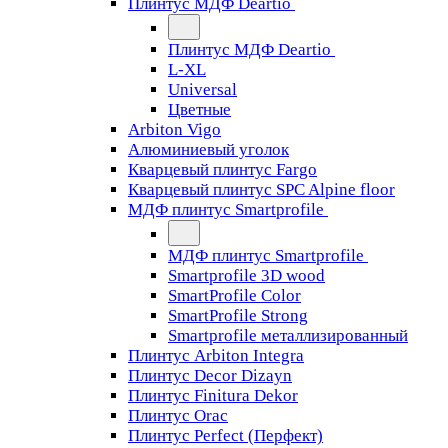
Плинтус МДФ Deartio
Плинтус МДФ Deartio
L-XL
Universal
Цветные
Arbiton Vigo
Алюминиевый уголок
Кварцевый плинтус Fargo
Кварцевый плинтус SPC Alpine floor
МДФ плинтус Smartprofile
МДФ плинтус Smartprofile
Smartprofile 3D wood
SmartProfile Color
SmartProfile Strong
Smartprofile металлизированный
Плинтус Arbiton Integra
Плинтус Decor Dizayn
Плинтус Finitura Dekor
Плинтус Orac
Плинтус Perfect (Перфект)