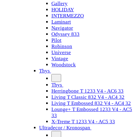
Gallery
HOLIDAY
INTERMEZZO
Laminart
Navigator
Odyssey 833
Pilot
Robinson
Universe
Vintage
Woodstock
Thys
Thys
Herringbone T 1233 V4 - AC6 33
Living T Classic 832 V4 - AC4 32
Living T Embossed 832 V4 - AC4 32
Lounge+ T Embossed 1233 V4 - AC5
33
X-Treme T 1233 V4 - AC5 33
Ultradecor / Kronospan