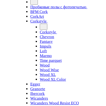
Пробковые полы с фотопечатью
BFM Cork
CorkArt
Corkstyle
Corkstyle
Chevron
Fantasy
Impuls
Loft
Marmo
Time parquet
Wood
Wood Wise
Wood XL
Wood XL Color
Egger
Granorte
Ibercork
Wicanders
Wicanders Wood Resist ECO