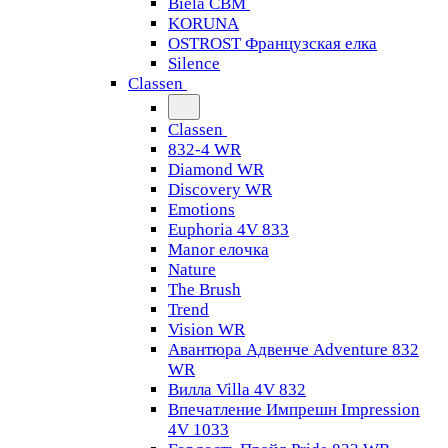
Biela CBM
KORUNA
OSTROST Французская елка
Silence
Classen
Classen
832-4 WR
Diamond WR
Discovery WR
Emotions
Euphoria 4V 833
Manor елочка
Nature
The Brush
Trend
Vision WR
Авантюра Адвенче Adventure 832
WR
Вилла Villa 4V 832
Впечатление Импрешн Impression
4V 1033