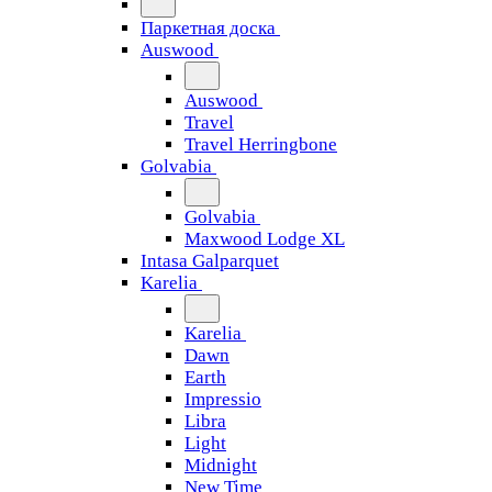
Паркетная доска
Auswood
Auswood
Travel
Travel Herringbone
Golvabia
Golvabia
Maxwood Lodge XL
Intasa Galparquet
Karelia
Karelia
Dawn
Earth
Impressio
Libra
Light
Midnight
New Time