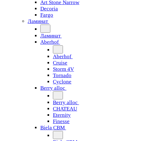
Art Stone Narrow
Decoria
Fargo
Ламинат
Ламинат
Aberhof
Aberhof
Cruise
Storm 4V
Tornado
Сyclone
Berry alloc
Berry alloc
CHATEAU
Eternity
Finesse
Biela CBM