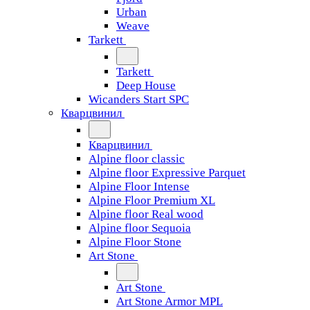
Urban
Weave
Tarkett
Tarkett
Deep House
Wicanders Start SPC
Кварцвинил
Кварцвинил
Alpine floor classic
Alpine floor Expressive Parquet
Alpine Floor Intense
Alpine Floor Premium XL
Alpine floor Real wood
Alpine floor Sequoia
Alpine Floor Stone
Art Stone
Art Stone
Art Stone Armor MPL