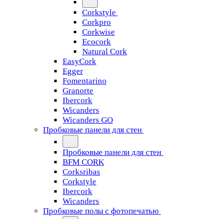
Corkstyle
Corkpro
Corkwise
Ecocork
Natural Cork
EasyCork
Egger
Fomentarino
Granorte
Ibercork
Wicanders
Wicanders GO
Пробковые панели для стен
Пробковые панели для стен
BFM CORK
Corksribas
Corkstyle
Ibercork
Wicanders
Пробковые полы с фотопечатью