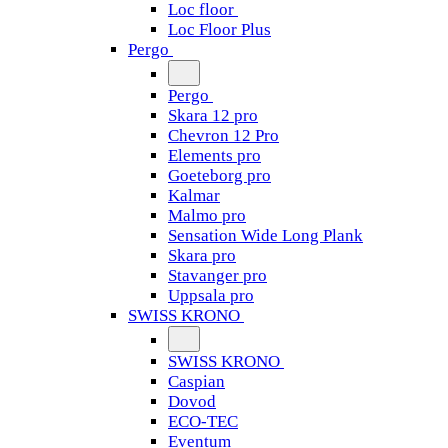
Loc floor
Loc Floor Plus
Pergo
Pergo
Skara 12 pro
Chevron 12 Pro
Elements pro
Goeteborg pro
Kalmar
Malmo pro
Sensation Wide Long Plank
Skara pro
Stavanger pro
Uppsala pro
SWISS KRONO
SWISS KRONO
Caspian
Dovod
ECO-TEC
Eventum