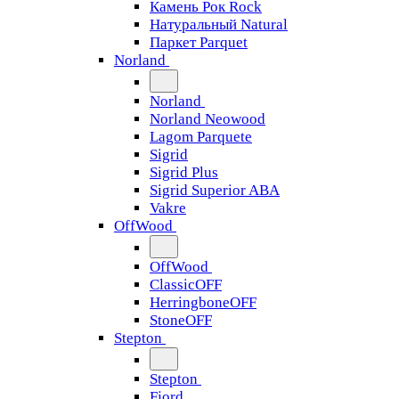
Камень Рок Rock
Натуральный Natural
Паркет Parquet
Norland
Norland
Norland Neowood
Lagom Parquete
Sigrid
Sigrid Plus
Sigrid Superior ABA
Vakre
OffWood
OffWood
ClassicOFF
HerringboneOFF
StoneOFF
Stepton
Stepton
Fjord