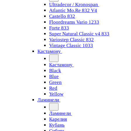
Ultradecor / Kronospan
Atlantic Mo.Re 832 V4
Castello 832
Floordreams Vario 1233
Forte 833
Super Natural Classic v4 833
Variostep Classic 832
Vintage Classic 1033
Кастамону
Кастамону
Black
Blue
Green
Red
Yellow
Ламинели
Ламинели
Карелия
Кубань
Сибирь