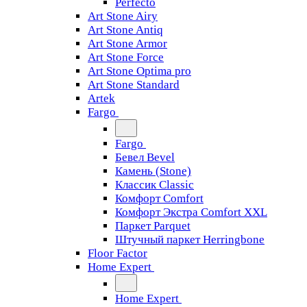
Perfecto
Art Stone Airy
Art Stone Antiq
Art Stone Armor
Art Stone Force
Art Stone Optima pro
Art Stone Standard
Artek
Fargo
Fargo
Бевел Bevel
Камень (Stone)
Классик Classic
Комфорт Comfort
Комфорт Экстра Comfort XXL
Паркет Parquet
Штучный паркет Herringbone
Floor Factor
Home Expert
Home Expert