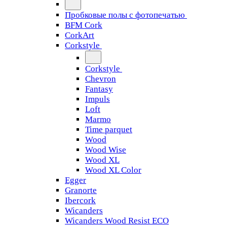
Пробковые полы с фотопечатью
BFM Cork
CorkArt
Corkstyle
Corkstyle
Chevron
Fantasy
Impuls
Loft
Marmo
Time parquet
Wood
Wood Wise
Wood XL
Wood XL Color
Egger
Granorte
Ibercork
Wicanders
Wicanders Wood Resist ECO