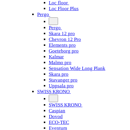
Loc floor
Loc Floor Plus
Pergo
Pergo
Skara 12 pro
Chevron 12 Pro
Elements pro
Goeteborg pro
Kalmar
Malmo pro
Sensation Wide Long Plank
Skara pro
Stavanger pro
Uppsala pro
SWISS KRONO
SWISS KRONO
Caspian
Dovod
ECO-TEC
Eventum