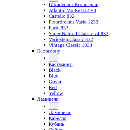
Ultradecor / Kronospan
Atlantic Mo.Re 832 V4
Castello 832
Floordreams Vario 1233
Forte 833
Super Natural Classic v4 833
Variostep Classic 832
Vintage Classic 1033
Кастамону
Кастамону
Black
Blue
Green
Red
Yellow
Ламинели
Ламинели
Карелия
Кубань
Сибирь