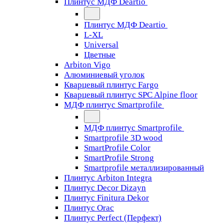
Плинтус МДФ Deartio
Плинтус МДФ Deartio
L-XL
Universal
Цветные
Arbiton Vigo
Алюминиевый уголок
Кварцевый плинтус Fargo
Кварцевый плинтус SPC Alpine floor
МДФ плинтус Smartprofile
МДФ плинтус Smartprofile
Smartprofile 3D wood
SmartProfile Color
SmartProfile Strong
Smartprofile металлизированный
Плинтус Arbiton Integra
Плинтус Decor Dizayn
Плинтус Finitura Dekor
Плинтус Orac
Плинтус Perfect (Перфект)