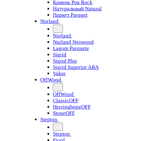
Камень Рок Rock
Натуральный Natural
Паркет Parquet
Norland
Norland
Norland Neowood
Lagom Parquete
Sigrid
Sigrid Plus
Sigrid Superior ABA
Vakre
OffWood
OffWood
ClassicOFF
HerringboneOFF
StoneOFF
Stepton
Stepton
Fjord