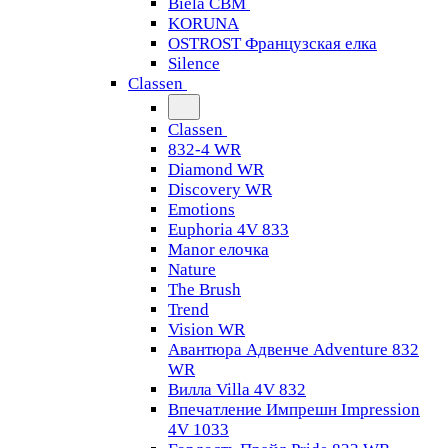
Biela CBM
KORUNA
OSTROST Французская елка
Silence
Classen
Classen
832-4 WR
Diamond WR
Discovery WR
Emotions
Euphoria 4V 833
Manor елочка
Nature
The Brush
Trend
Vision WR
Авантюра Адвенче Adventure 832
WR
Вилла Villa 4V 832
Впечатление Импрешн Impression
4V 1033