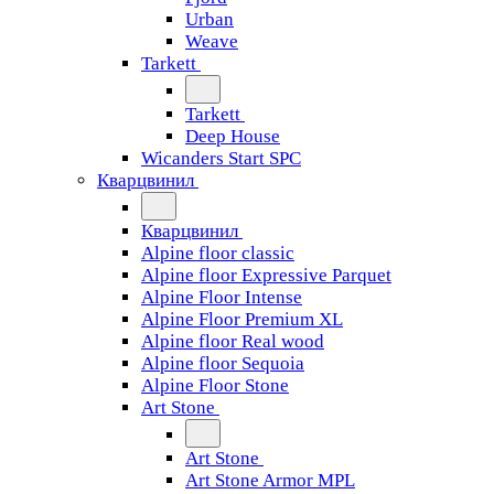
Urban
Weave
Tarkett
Tarkett
Deep House
Wicanders Start SPC
Кварцвинил
Кварцвинил
Alpine floor classic
Alpine floor Expressive Parquet
Alpine Floor Intense
Alpine Floor Premium XL
Alpine floor Real wood
Alpine floor Sequoia
Alpine Floor Stone
Art Stone
Art Stone
Art Stone Armor MPL