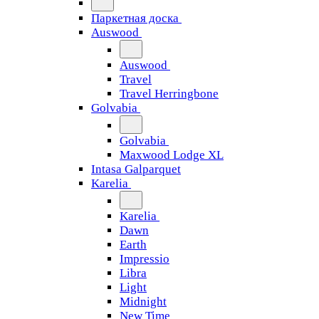
Паркетная доска
Auswood
Auswood
Travel
Travel Herringbone
Golvabia
Golvabia
Maxwood Lodge XL
Intasa Galparquet
Karelia
Karelia
Dawn
Earth
Impressio
Libra
Light
Midnight
New Time