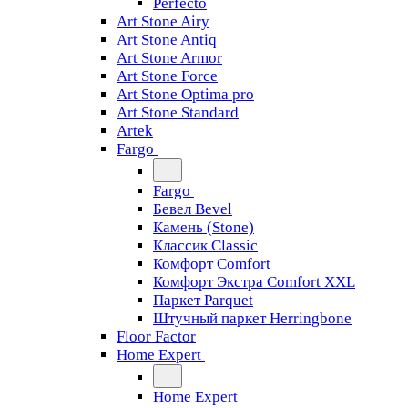
Perfecto
Art Stone Airy
Art Stone Antiq
Art Stone Armor
Art Stone Force
Art Stone Optima pro
Art Stone Standard
Artek
Fargo
Fargo
Бевел Bevel
Камень (Stone)
Классик Classic
Комфорт Comfort
Комфорт Экстра Comfort XXL
Паркет Parquet
Штучный паркет Herringbone
Floor Factor
Home Expert
Home Expert