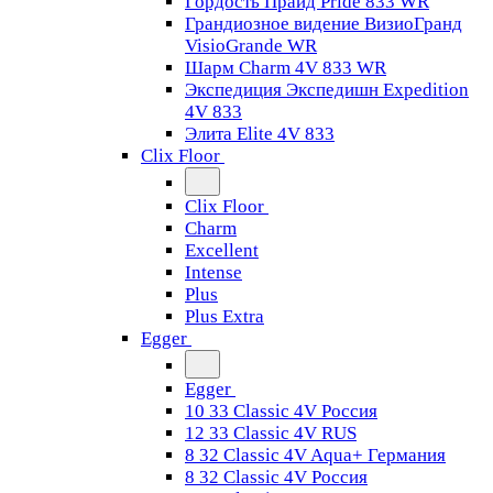
Гордость Прайд Pride 833 WR
Грандиозное видение ВизиоГранд
VisioGrande WR
Шарм Charm 4V 833 WR
Экспедиция Экспедишн Expedition
4V 833
Элита Elite 4V 833
Clix Floor
Clix Floor
Charm
Excellent
Intense
Plus
Plus Extra
Egger
Egger
10 33 Classic 4V Россия
12 33 Classic 4V RUS
8 32 Classic 4V Aqua+ Германия
8 32 Classic 4V Россия