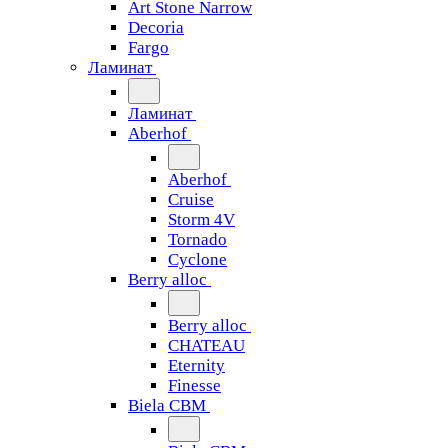
Art Stone Narrow
Decoria
Fargo
Ламинат
Ламинат
Aberhof
Aberhof
Cruise
Storm 4V
Tornado
Сyclone
Berry alloc
Berry alloc
CHATEAU
Eternity
Finesse
Biela CBM