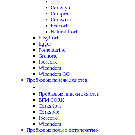
Corkstyle
Corkpro
Corkwise
Ecocork
Natural Cork
EasyCork
Egger
Fomentarino
Granorte
Ibercork
Wicanders
Wicanders GO
Пробковые панели для стен
Пробковые панели для стен
BFM CORK
Corksribas
Corkstyle
Ibercork
Wicanders
Пробковые полы с фотопечатью