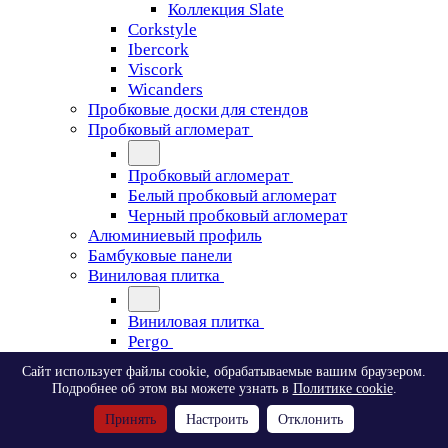
Коллекция Slate
Corkstyle
Ibercork
Viscork
Wicanders
Пробковые доски для стендов
Пробковый агломерат
Пробковый агломерат
Белый пробковый агломерат
Черный пробковый агломерат
Алюминиевый профиль
Бамбуковые панели
Виниловая плитка
Виниловая плитка
Pergo
Сайт использует файлы cookie, обрабатываемые вашим браузером.
Pergo
Подробнее об этом вы можете узнать в
Политике cookie
.
Classic Plank Optimum Glue
Принять
Настроить
Отклонить
Modern Plank Optimum Glue
Tile Optimum Glue