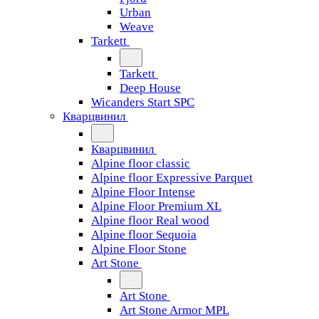
Urban
Weave
Tarkett
Tarkett
Deep House
Wicanders Start SPC
Кварцвинил
Кварцвинил
Alpine floor classic
Alpine floor Expressive Parquet
Alpine Floor Intense
Alpine Floor Premium XL
Alpine floor Real wood
Alpine floor Sequoia
Alpine Floor Stone
Art Stone
Art Stone
Art Stone Armor MPL