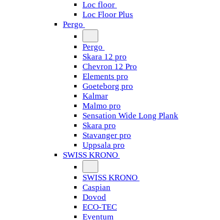
Loc floor
Loc Floor Plus
Pergo
Pergo
Skara 12 pro
Chevron 12 Pro
Elements pro
Goeteborg pro
Kalmar
Malmo pro
Sensation Wide Long Plank
Skara pro
Stavanger pro
Uppsala pro
SWISS KRONO
SWISS KRONO
Caspian
Dovod
ECO-TEC
Eventum