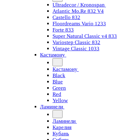
Ultradecor / Kronospan
Atlantic Mo.Re 832 V4
Castello 832
Floordreams Vario 1233
Forte 833
Super Natural Classic v4 833
Variostep Classic 832
Vintage Classic 1033
Кастамону
Кастамону
Black
Blue
Green
Red
Yellow
Ламинели
Ламинели
Карелия
Кубань
Сибирь