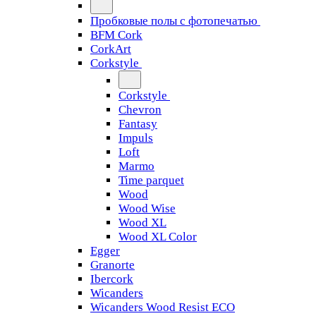
Пробковые полы с фотопечатью
BFM Cork
CorkArt
Corkstyle
Corkstyle
Chevron
Fantasy
Impuls
Loft
Marmo
Time parquet
Wood
Wood Wise
Wood XL
Wood XL Color
Egger
Granorte
Ibercork
Wicanders
Wicanders Wood Resist ECO