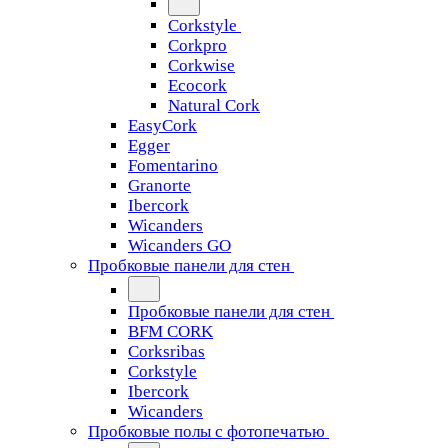
Corkstyle
Corkpro
Corkwise
Ecocork
Natural Cork
EasyCork
Egger
Fomentarino
Granorte
Ibercork
Wicanders
Wicanders GO
Пробковые панели для стен
Пробковые панели для стен
BFM CORK
Corksribas
Corkstyle
Ibercork
Wicanders
Пробковые полы с фотопечатью