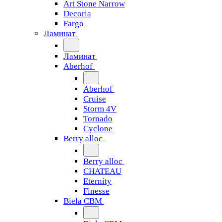
Art Stone Narrow
Decoria
Fargo
Ламинат
Ламинат
Aberhof
Aberhof
Cruise
Storm 4V
Tornado
Сyclone
Berry alloc
Berry alloc
CHATEAU
Eternity
Finesse
Biela CBM