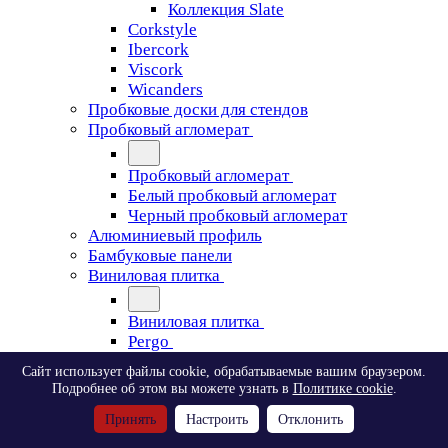
Коллекция Slate
Corkstyle
Ibercork
Viscork
Wicanders
Пробковые доски для стендов
Пробковый агломерат
Пробковый агломерат
Белый пробковый агломерат
Черный пробковый агломерат
Алюминиевый профиль
Бамбуковые панели
Виниловая плитка
Виниловая плитка
Pergo
Сайт использует файлы cookie, обрабатываемые вашим браузером.
Pergo
Подробнее об этом вы можете узнать в
Политике cookie
.
Classic Plank Optimum Glue
Принять
Настроить
Отклонить
Modern Plank Optimum Glue
Tile Optimum Glue