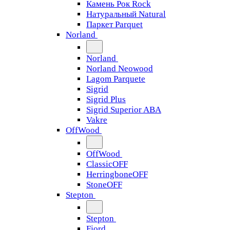
Камень Рок Rock
Натуральный Natural
Паркет Parquet
Norland
Norland
Norland Neowood
Lagom Parquete
Sigrid
Sigrid Plus
Sigrid Superior ABA
Vakre
OffWood
OffWood
ClassicOFF
HerringboneOFF
StoneOFF
Stepton
Stepton
Fjord