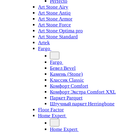
Perfecto
Art Stone Airy
Art Stone Antiq
Art Stone Armor
Art Stone Force
Art Stone Optima pro
Art Stone Standard
Artek
Fargo
Fargo
Бевел Bevel
Камень (Stone)
Классик Classic
Комфорт Comfort
Комфорт Экстра Comfort XXL
Паркет Parquet
Штучный паркет Herringbone
Floor Factor
Home Expert
Home Expert