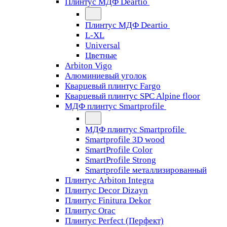
Плинтус МДФ Deartio
Плинтус МДФ Deartio
L-XL
Universal
Цветные
Arbiton Vigo
Алюминиевый уголок
Кварцевый плинтус Fargo
Кварцевый плинтус SPC Alpine floor
МДФ плинтус Smartprofile
МДФ плинтус Smartprofile
Smartprofile 3D wood
SmartProfile Color
SmartProfile Strong
Smartprofile металлизированный
Плинтус Arbiton Integra
Плинтус Decor Dizayn
Плинтус Finitura Dekor
Плинтус Orac
Плинтус Perfect (Перфект)