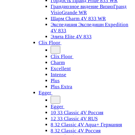
Гордость Прайд Pride 833 WR
Грандиозное видение ВизиоГранд
VisioGrande WR
Шарм Charm 4V 833 WR
Экспедиция Экспедишн Expedition
4V 833
Элита Elite 4V 833
Clix Floor
Clix Floor
Charm
Excellent
Intense
Plus
Plus Extra
Egger
Egger
10 33 Classic 4V Россия
12 33 Classic 4V RUS
8 32 Classic 4V Aqua+ Германия
8 32 Classic 4V Россия