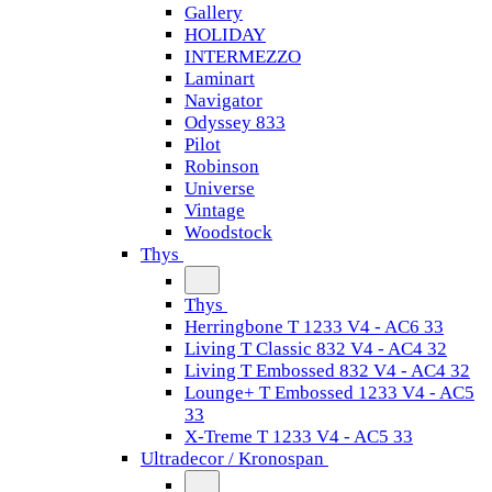
Gallery
HOLIDAY
INTERMEZZO
Laminart
Navigator
Odyssey 833
Pilot
Robinson
Universe
Vintage
Woodstock
Thys
Thys
Herringbone T 1233 V4 - AC6 33
Living T Classic 832 V4 - AC4 32
Living T Embossed 832 V4 - AC4 32
Lounge+ T Embossed 1233 V4 - AC5
33
X-Treme T 1233 V4 - AC5 33
Ultradecor / Kronospan