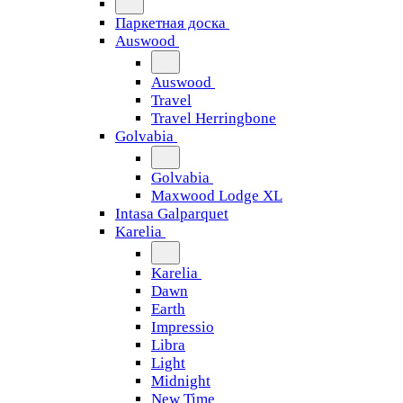
Паркетная доска
Auswood
Auswood
Travel
Travel Herringbone
Golvabia
Golvabia
Maxwood Lodge XL
Intasa Galparquet
Karelia
Karelia
Dawn
Earth
Impressio
Libra
Light
Midnight
New Time