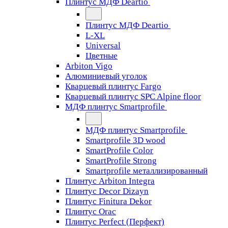
Плинтус МДФ Deartio
Плинтус МДФ Deartio
L-XL
Universal
Цветные
Arbiton Vigo
Алюминиевый уголок
Кварцевый плинтус Fargo
Кварцевый плинтус SPC Alpine floor
МДФ плинтус Smartprofile
МДФ плинтус Smartprofile
Smartprofile 3D wood
SmartProfile Color
SmartProfile Strong
Smartprofile металлизированный
Плинтус Arbiton Integra
Плинтус Decor Dizayn
Плинтус Finitura Dekor
Плинтус Orac
Плинтус Perfect (Перфект)