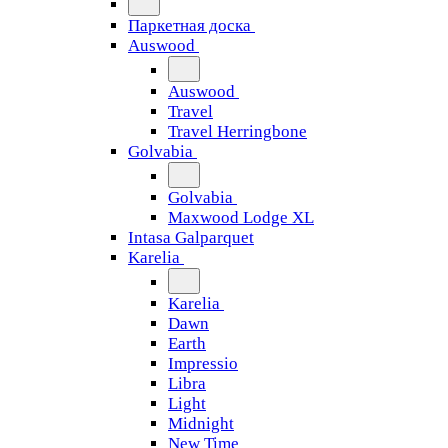
Паркетная доска
Auswood
Auswood
Travel
Travel Herringbone
Golvabia
Golvabia
Maxwood Lodge XL
Intasa Galparquet
Karelia
Karelia
Dawn
Earth
Impressio
Libra
Light
Midnight
New Time