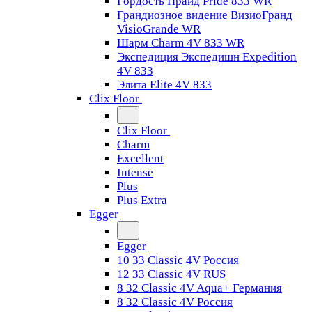
Гордость Прайд Pride 833 WR
Грандиозное видение ВизиоГранд
VisioGrande WR
Шарм Charm 4V 833 WR
Экспедиция Экспедишн Expedition
4V 833
Элита Elite 4V 833
Clix Floor
Clix Floor
Charm
Excellent
Intense
Plus
Plus Extra
Egger
Egger
10 33 Classic 4V Россия
12 33 Classic 4V RUS
8 32 Classic 4V Aqua+ Германия
8 32 Classic 4V Россия