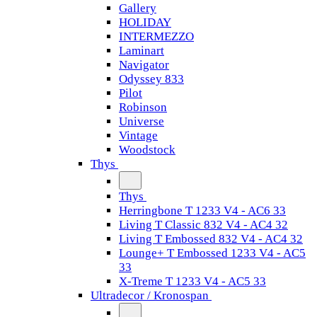
Gallery
HOLIDAY
INTERMEZZO
Laminart
Navigator
Odyssey 833
Pilot
Robinson
Universe
Vintage
Woodstock
Thys
Thys
Herringbone T 1233 V4 - AC6 33
Living T Classic 832 V4 - AC4 32
Living T Embossed 832 V4 - AC4 32
Lounge+ T Embossed 1233 V4 - AC5
33
X-Treme T 1233 V4 - AC5 33
Ultradecor / Kronospan