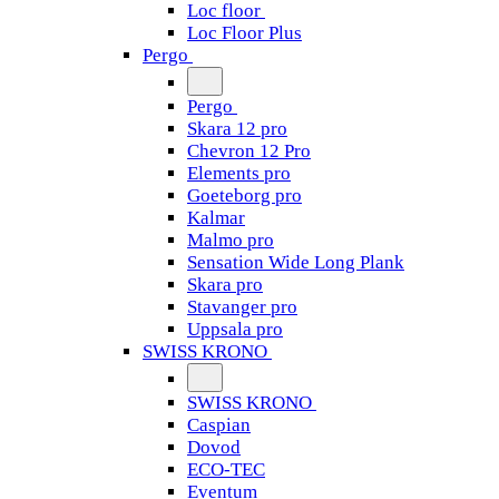
Loc floor
Loc Floor Plus
Pergo
Pergo
Skara 12 pro
Chevron 12 Pro
Elements pro
Goeteborg pro
Kalmar
Malmo pro
Sensation Wide Long Plank
Skara pro
Stavanger pro
Uppsala pro
SWISS KRONO
SWISS KRONO
Caspian
Dovod
ECO-TEC
Eventum