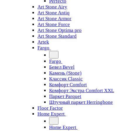
Perfecto
Art Stone Airy
Art Stone Antiq
Art Stone Armor
Art Stone Force
Art Stone Optima pro
Art Stone Standard
Artek
Fargo
Fargo
Бевел Bevel
Камень (Stone)
Классик Classic
Комфорт Comfort
Комфорт Экстра Comfort XXL
Паркет Parquet
Штучный паркет Herringbone
Floor Factor
Home Expert
Home Expert