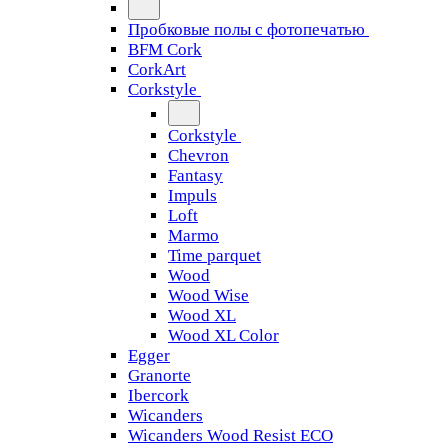
Пробковые полы с фотопечатью
BFM Cork
CorkArt
Corkstyle
Corkstyle
Chevron
Fantasy
Impuls
Loft
Marmo
Time parquet
Wood
Wood Wise
Wood XL
Wood XL Color
Egger
Granorte
Ibercork
Wicanders
Wicanders Wood Resist ECO