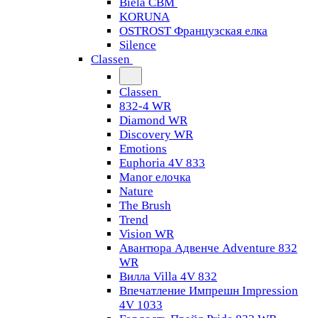
Biela CBM
KORUNA
OSTROST Французская елка
Silence
Classen
Classen
832-4 WR
Diamond WR
Discovery WR
Emotions
Euphoria 4V 833
Manor елочка
Nature
The Brush
Trend
Vision WR
Авантюра Адвенче Adventure 832
WR
Вилла Villa 4V 832
Впечатление Импрешн Impression
4V 1033