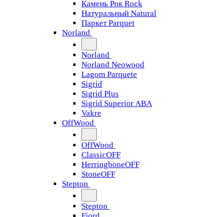
Камень Рок Rock
Натуральный Natural
Паркет Parquet
Norland
Norland
Norland Neowood
Lagom Parquete
Sigrid
Sigrid Plus
Sigrid Superior ABA
Vakre
OffWood
OffWood
ClassicOFF
HerringboneOFF
StoneOFF
Stepton
Stepton
Fjord