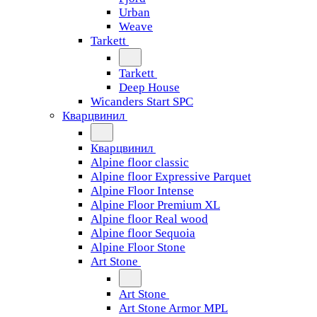
Urban
Weave
Tarkett
Tarkett
Deep House
Wicanders Start SPC
Кварцвинил
Кварцвинил
Alpine floor classic
Alpine floor Expressive Parquet
Alpine Floor Intense
Alpine Floor Premium XL
Alpine floor Real wood
Alpine floor Sequoia
Alpine Floor Stone
Art Stone
Art Stone
Art Stone Armor MPL