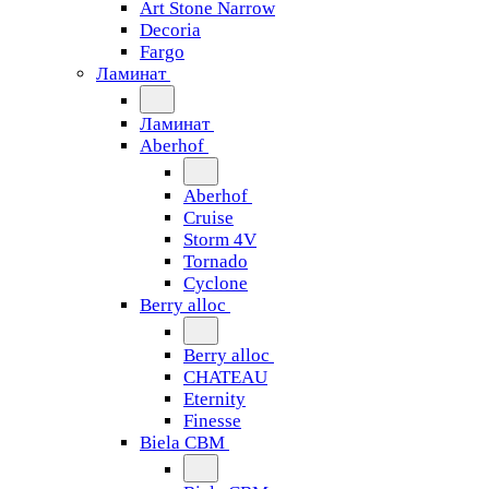
Art Stone Narrow
Decoria
Fargo
Ламинат
Ламинат
Aberhof
Aberhof
Cruise
Storm 4V
Tornado
Сyclone
Berry alloc
Berry alloc
CHATEAU
Eternity
Finesse
Biela CBM