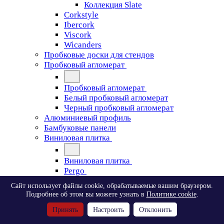
Коллекция Slate
Corkstyle
Ibercork
Viscork
Wicanders
Пробковые доски для стендов
Пробковый агломерат
Пробковый агломерат
Белый пробковый агломерат
Черный пробковый агломерат
Алюминиевый профиль
Бамбуковые панели
Виниловая плитка
Виниловая плитка
Pergo
Сайт использует файлы cookie, обрабатываемые вашим браузером.
Pergo
Подробнее об этом вы можете узнать в
Политике cookie
.
Classic Plank Optimum Glue
Принять
Настроить
Отклонить
Modern Plank Optimum Glue
Tile Optimum Glue