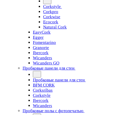
Corkstyle
Corkpro
Corkwise
Ecocork
Natural Cork
EasyCork
Egger
Fomentarino
Granorte
Ibercork
Wicanders
Wicanders GO
Пробковые панели для стен
Пробковые панели для стен
BFM CORK
Corksribas
Corkstyle
Ibercork
Wicanders
Пробковые полы с фотопечатью