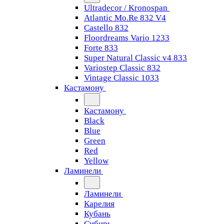
Ultradecor / Kronospan
Atlantic Mo.Re 832 V4
Castello 832
Floordreams Vario 1233
Forte 833
Super Natural Classic v4 833
Variostep Classic 832
Vintage Classic 1033
Кастамону
Кастамону
Black
Blue
Green
Red
Yellow
Ламинели
Ламинели
Карелия
Кубань
Сибирь