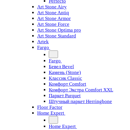
Perfecto
Art Stone Airy
Art Stone Antiq
Art Stone Armor
Art Stone Force
Art Stone Optima pro
Art Stone Standard
Artek
Fargo
Fargo
Бевел Bevel
Камень (Stone)
Классик Classic
Комфорт Comfort
Комфорт Экстра Comfort XXL
Паркет Parquet
Штучный паркет Herringbone
Floor Factor
Home Expert
Home Expert