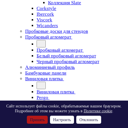
Коллекция Slate
Corkstyle
Ibercork
Viscork
Wicanders
Пробковые доски для стендов
Пробковый агломерат
Пробковый агломерат
Белый пробковый агломерат
Черный пробковый агломерат
Алюминиевый профиль
Бамбуковые панели
Виниловая плитка
Виниловая плитка
Pergo
Сайт использует файлы cookie, обрабатываемые вашим браузером.
Pergo
Подробнее об этом вы можете узнать в
Политике cookie
.
Classic Plank Optimum Glue
Принять
Настроить
Отклонить
Modern Plank Optimum Glue
Tile Optimum Glue