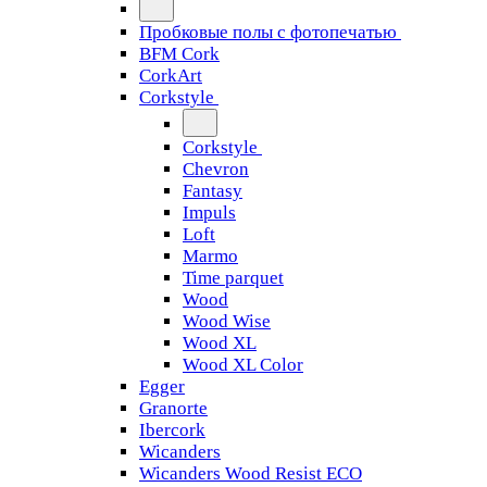
Пробковые полы с фотопечатью
BFM Cork
CorkArt
Corkstyle
Corkstyle
Chevron
Fantasy
Impuls
Loft
Marmo
Time parquet
Wood
Wood Wise
Wood XL
Wood XL Color
Egger
Granorte
Ibercork
Wicanders
Wicanders Wood Resist ECO