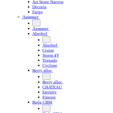
Art Stone Narrow
Decoria
Fargo
Ламинат
Ламинат
Aberhof
Aberhof
Cruise
Storm 4V
Tornado
Сyclone
Berry alloc
Berry alloc
CHATEAU
Eternity
Finesse
Biela CBM