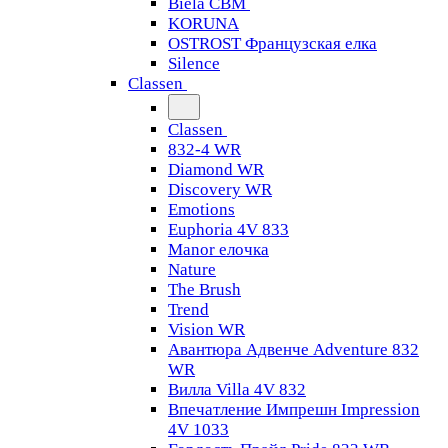
Biela CBM
KORUNA
OSTROST Французская елка
Silence
Classen
Classen
832-4 WR
Diamond WR
Discovery WR
Emotions
Euphoria 4V 833
Manor елочка
Nature
The Brush
Trend
Vision WR
Авантюра Адвенче Adventure 832
WR
Вилла Villa 4V 832
Впечатление Импрешн Impression
4V 1033