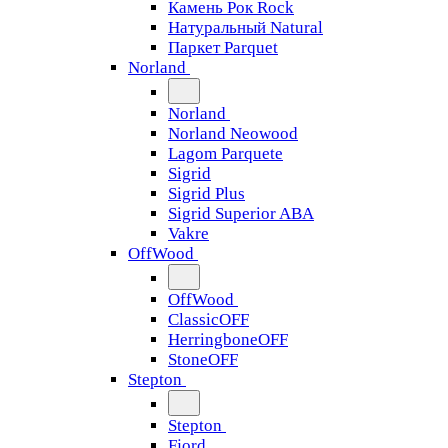
Камень Рок Rock
Натуральный Natural
Паркет Parquet
Norland
Norland
Norland Neowood
Lagom Parquete
Sigrid
Sigrid Plus
Sigrid Superior ABA
Vakre
OffWood
OffWood
ClassicOFF
HerringboneOFF
StoneOFF
Stepton
Stepton
Fjord