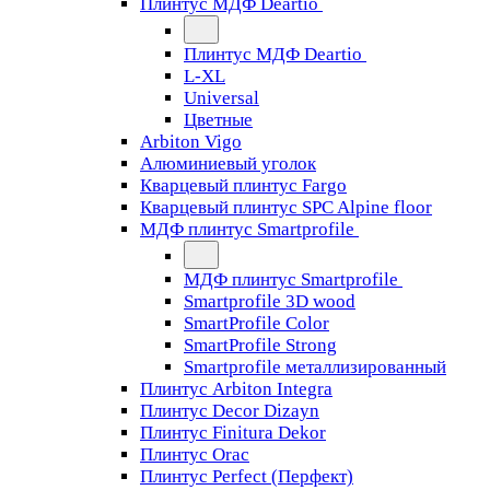
Плинтус МДФ Deartio
Плинтус МДФ Deartio
L-XL
Universal
Цветные
Arbiton Vigo
Алюминиевый уголок
Кварцевый плинтус Fargo
Кварцевый плинтус SPC Alpine floor
МДФ плинтус Smartprofile
МДФ плинтус Smartprofile
Smartprofile 3D wood
SmartProfile Color
SmartProfile Strong
Smartprofile металлизированный
Плинтус Arbiton Integra
Плинтус Decor Dizayn
Плинтус Finitura Dekor
Плинтус Orac
Плинтус Perfect (Перфект)