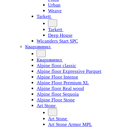
Urban
Weave
Tarkett
Tarkett
Deep House
Wicanders Start SPC
Кварцвинил
Кварцвинил
Alpine floor classic
Alpine floor Expressive Parquet
Alpine Floor Intense
Alpine Floor Premium XL
Alpine floor Real wood
Alpine floor Sequoia
Alpine Floor Stone
Art Stone
Art Stone
Art Stone Armor MPL