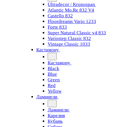
Ultradecor / Kronospan
Atlantic Mo.Re 832 V4
Castello 832
Floordreams Vario 1233
Forte 833
Super Natural Classic v4 833
Variostep Classic 832
Vintage Classic 1033
Кастамону
Кастамону
Black
Blue
Green
Red
Yellow
Ламинели
Ламинели
Карелия
Кубань
Сибирь