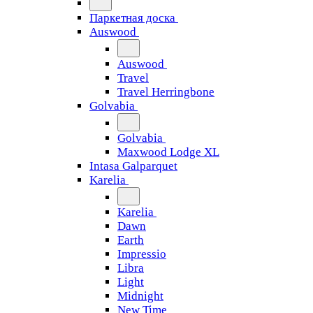
Паркетная доска
Auswood
Auswood
Travel
Travel Herringbone
Golvabia
Golvabia
Maxwood Lodge XL
Intasa Galparquet
Karelia
Karelia
Dawn
Earth
Impressio
Libra
Light
Midnight
New Time