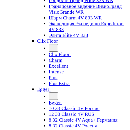
Гордость Прайд Pride 833 WR
Грандиозное видение ВизиоГранд
VisioGrande WR
Шарм Charm 4V 833 WR
Экспедиция Экспедишн Expedition
4V 833
Элита Elite 4V 833
Clix Floor
Clix Floor
Charm
Excellent
Intense
Plus
Plus Extra
Egger
Egger
10 33 Classic 4V Россия
12 33 Classic 4V RUS
8 32 Classic 4V Aqua+ Германия
8 32 Classic 4V Россия