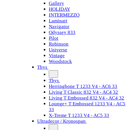
Gallery
HOLIDAY
INTERMEZZO
Laminart
Navigator
Odyssey 833
Pilot
Robinson
Universe
Vintage
Woodstock
Thys
Thys
Herringbone T 1233 V4 - AC6 33
Living T Classic 832 V4 - AC4 32
Living T Embossed 832 V4 - AC4 32
Lounge+ T Embossed 1233 V4 - AC5
33
X-Treme T 1233 V4 - AC5 33
Ultradecor / Kronospan