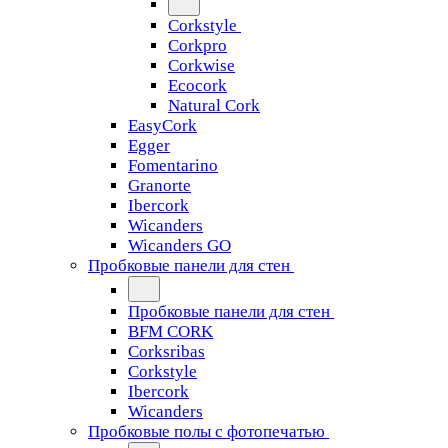
Corkstyle
Corkpro
Corkwise
Ecocork
Natural Cork
EasyCork
Egger
Fomentarino
Granorte
Ibercork
Wicanders
Wicanders GO
Пробковые панели для стен
Пробковые панели для стен
BFM CORK
Corksribas
Corkstyle
Ibercork
Wicanders
Пробковые полы с фотопечатью