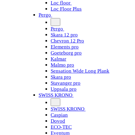
Loc floor
Loc Floor Plus
Pergo
Pergo
Skara 12 pro
Chevron 12 Pro
Elements pro
Goeteborg pro
Kalmar
Malmo pro
Sensation Wide Long Plank
Skara pro
Stavanger pro
Uppsala pro
SWISS KRONO
SWISS KRONO
Caspian
Dovod
ECO-TEC
Eventum