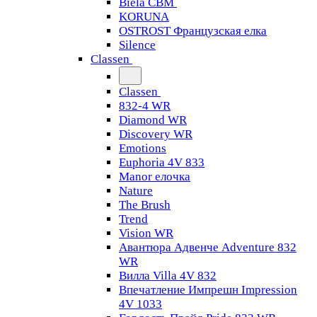
Biela CBM
KORUNA
OSTROST Французская елка
Silence
Classen
Classen
832-4 WR
Diamond WR
Discovery WR
Emotions
Euphoria 4V 833
Manor елочка
Nature
The Brush
Trend
Vision WR
Авантюра Адвенче Adventure 832
WR
Вилла Villa 4V 832
Впечатление Импрешн Impression
4V 1033