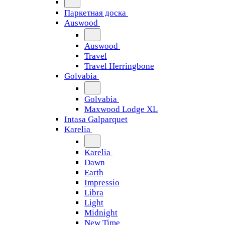
Паркетная доска
Auswood
Auswood
Travel
Travel Herringbone
Golvabia
Golvabia
Maxwood Lodge XL
Intasa Galparquet
Karelia
Karelia
Dawn
Earth
Impressio
Libra
Light
Midnight
New Time