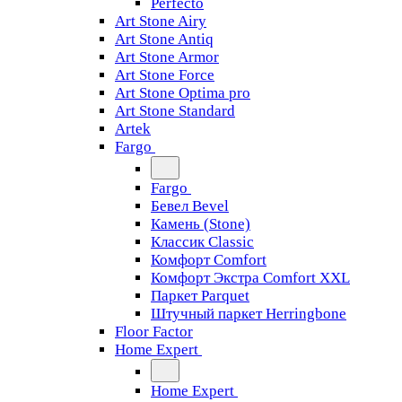
Perfecto
Art Stone Airy
Art Stone Antiq
Art Stone Armor
Art Stone Force
Art Stone Optima pro
Art Stone Standard
Artek
Fargo
Fargo
Бевел Bevel
Камень (Stone)
Классик Classic
Комфорт Comfort
Комфорт Экстра Comfort XXL
Паркет Parquet
Штучный паркет Herringbone
Floor Factor
Home Expert
Home Expert