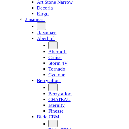
Art Stone Narrow
Decoria
Fargo
Ламинат
Ламинат
Aberhof
Aberhof
Cruise
Storm 4V
Tornado
Сyclone
Berry alloc
Berry alloc
CHATEAU
Eternity
Finesse
Biela CBM