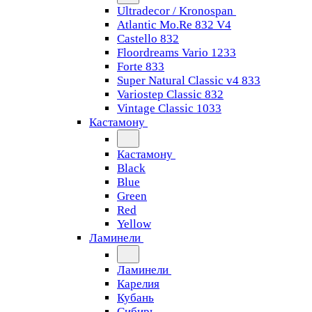
Ultradecor / Kronospan
Atlantic Mo.Re 832 V4
Castello 832
Floordreams Vario 1233
Forte 833
Super Natural Classic v4 833
Variostep Classic 832
Vintage Classic 1033
Кастамону
Кастамону
Black
Blue
Green
Red
Yellow
Ламинели
Ламинели
Карелия
Кубань
Сибирь