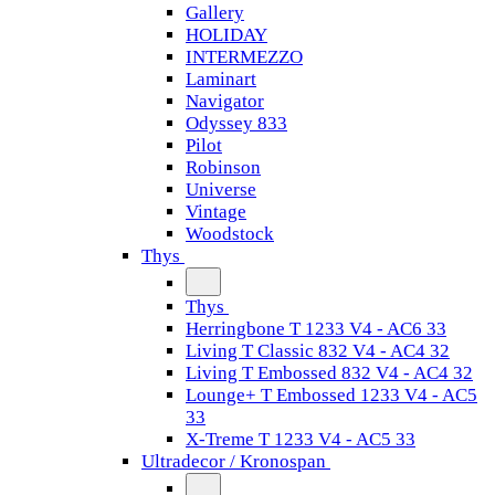
Gallery
HOLIDAY
INTERMEZZO
Laminart
Navigator
Odyssey 833
Pilot
Robinson
Universe
Vintage
Woodstock
Thys
Thys
Herringbone T 1233 V4 - AC6 33
Living T Classic 832 V4 - AC4 32
Living T Embossed 832 V4 - AC4 32
Lounge+ T Embossed 1233 V4 - AC5
33
X-Treme T 1233 V4 - AC5 33
Ultradecor / Kronospan