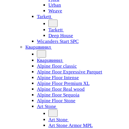
Urban
Weave
Tarkett
Tarkett
Deep House
Wicanders Start SPC
Кварцвинил
Кварцвинил
Alpine floor classic
Alpine floor Expressive Parquet
Alpine Floor Intense
Alpine Floor Premium XL
Alpine floor Real wood
Alpine floor Sequoia
Alpine Floor Stone
Art Stone
Art Stone
Art Stone Armor MPL