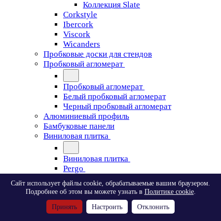
Коллекция Slate
Corkstyle
Ibercork
Viscork
Wicanders
Пробковые доски для стендов
Пробковый агломерат
Пробковый агломерат
Белый пробковый агломерат
Черный пробковый агломерат
Алюминиевый профиль
Бамбуковые панели
Виниловая плитка
Виниловая плитка
Pergo
Сайт использует файлы cookie, обрабатываемые вашим браузером.
Pergo
Подробнее об этом вы можете узнать в
Политике cookie
.
Classic Plank Optimum Glue
Принять
Настроить
Отклонить
Modern Plank Optimum Glue
Tile Optimum Glue