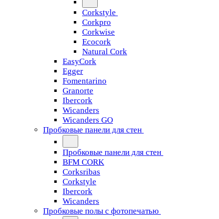
Corkstyle
Corkpro
Corkwise
Ecocork
Natural Cork
EasyCork
Egger
Fomentarino
Granorte
Ibercork
Wicanders
Wicanders GO
Пробковые панели для стен
Пробковые панели для стен
BFM CORK
Corksribas
Corkstyle
Ibercork
Wicanders
Пробковые полы с фотопечатью