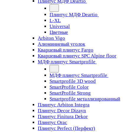
Плинтус МДФ Deartio
Плинтус МДФ Deartio
L-XL
Universal
Цветные
Arbiton Vigo
Алюминиевый уголок
Кварцевый плинтус Fargo
Кварцевый плинтус SPC Alpine floor
МДФ плинтус Smartprofile
МДФ плинтус Smartprofile
Smartprofile 3D wood
SmartProfile Color
SmartProfile Strong
Smartprofile металлизированный
Плинтус Arbiton Integra
Плинтус Decor Dizayn
Плинтус Finitura Dekor
Плинтус Orac
Плинтус Perfect (Перфект)