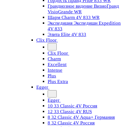
Гордость Прайд Pride 833 WR
Грандиозное видение ВизиоГранд
VisioGrande WR
Шарм Charm 4V 833 WR
Экспедиция Экспедишн Expedition
4V 833
Элита Elite 4V 833
Clix Floor
Clix Floor
Charm
Excellent
Intense
Plus
Plus Extra
Egger
Egger
10 33 Classic 4V Россия
12 33 Classic 4V RUS
8 32 Classic 4V Aqua+ Германия
8 32 Classic 4V Россия