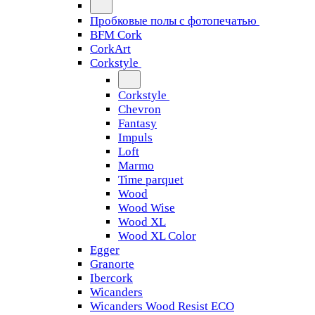
Пробковые полы с фотопечатью
BFM Cork
CorkArt
Corkstyle
Corkstyle
Chevron
Fantasy
Impuls
Loft
Marmo
Time parquet
Wood
Wood Wise
Wood XL
Wood XL Color
Egger
Granorte
Ibercork
Wicanders
Wicanders Wood Resist ECO