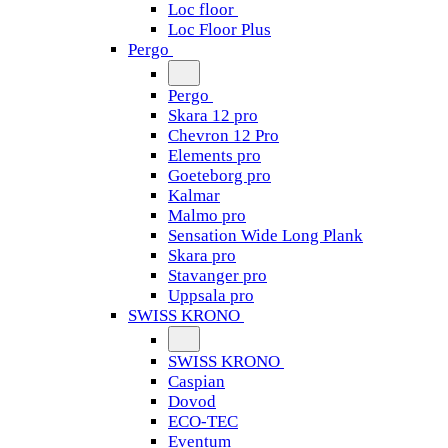
Loc floor
Loc Floor Plus
Pergo
Pergo
Skara 12 pro
Chevron 12 Pro
Elements pro
Goeteborg pro
Kalmar
Malmo pro
Sensation Wide Long Plank
Skara pro
Stavanger pro
Uppsala pro
SWISS KRONO
SWISS KRONO
Caspian
Dovod
ECO-TEC
Eventum