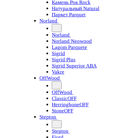
Камень Рок Rock
Натуральный Natural
Паркет Parquet
Norland
Norland
Norland Neowood
Lagom Parquete
Sigrid
Sigrid Plus
Sigrid Superior ABA
Vakre
OffWood
OffWood
ClassicOFF
HerringboneOFF
StoneOFF
Stepton
Stepton
Fjord