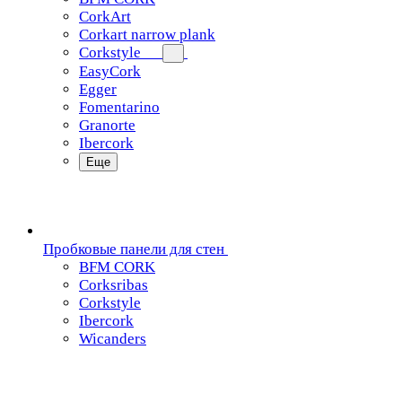
CorkArt
Corkart narrow plank
Corkstyle
EasyCork
Egger
Fomentarino
Granorte
Ibercork
Еще
Пробковые панели для стен
BFM CORK
Corksribas
Corkstyle
Ibercork
Wicanders