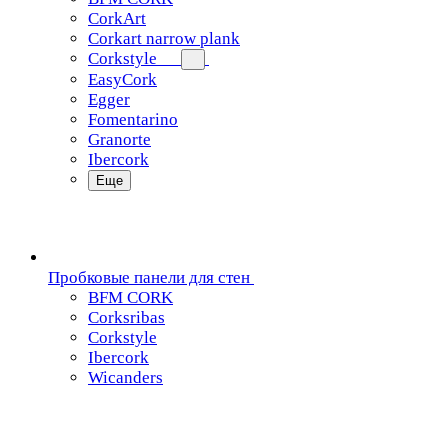
CorkArt
Corkart narrow plank
Corkstyle
EasyCork
Egger
Fomentarino
Granorte
Ibercork
Еще
Пробковые панели для стен
BFM CORK
Corksribas
Corkstyle
Ibercork
Wicanders