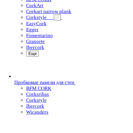
CorkArt
Corkart narrow plank
Corkstyle
EasyCork
Egger
Fomentarino
Granorte
Ibercork
Еще
Пробковые панели для стен
BFM CORK
Corksribas
Corkstyle
Ibercork
Wicanders