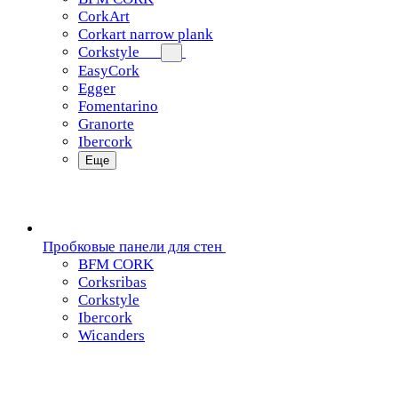
CorkArt
Corkart narrow plank
Corkstyle
EasyCork
Egger
Fomentarino
Granorte
Ibercork
Еще
Пробковые панели для стен
BFM CORK
Corksribas
Corkstyle
Ibercork
Wicanders