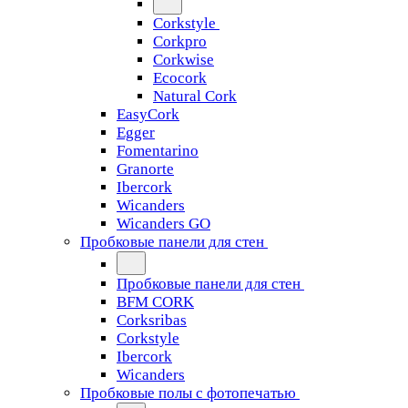
Corkstyle
Corkpro
Corkwise
Ecocork
Natural Cork
EasyCork
Egger
Fomentarino
Granorte
Ibercork
Wicanders
Wicanders GO
Пробковые панели для стен
Пробковые панели для стен
BFM CORK
Corksribas
Corkstyle
Ibercork
Wicanders
Пробковые полы с фотопечатью