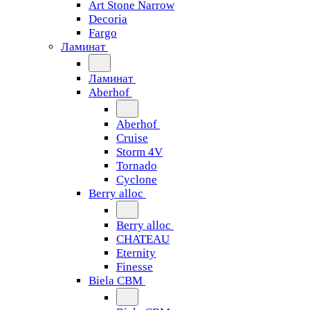
Art Stone Narrow
Decoria
Fargo
Ламинат
Ламинат
Aberhof
Aberhof
Cruise
Storm 4V
Tornado
Сyclone
Berry alloc
Berry alloc
CHATEAU
Eternity
Finesse
Biela CBM