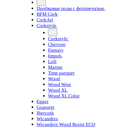
Пробковые полы с фотопечатью
BFM Cork
CorkArt
Corkstyle
Corkstyle
Chevron
Fantasy
Impuls
Loft
Marmo
Time parquet
Wood
Wood Wise
Wood XL
Wood XL Color
Egger
Granorte
Ibercork
Wicanders
Wicanders Wood Resist ECO