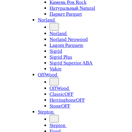
Камень Рок Rock
Натуральный Natural
Паркет Parquet
Norland
Norland
Norland Neowood
Lagom Parquete
Sigrid
Sigrid Plus
Sigrid Superior ABA
Vakre
OffWood
OffWood
ClassicOFF
HerringboneOFF
StoneOFF
Stepton
Stepton
Fjord