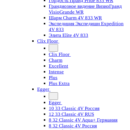
Гордость Прайд Pride 833 WR
Грандиозное видение ВизиоГранд
VisioGrande WR
Шарм Charm 4V 833 WR
Экспедиция Экспедишн Expedition
4V 833
Элита Elite 4V 833
Clix Floor
Clix Floor
Charm
Excellent
Intense
Plus
Plus Extra
Egger
Egger
10 33 Classic 4V Россия
12 33 Classic 4V RUS
8 32 Classic 4V Aqua+ Германия
8 32 Classic 4V Россия