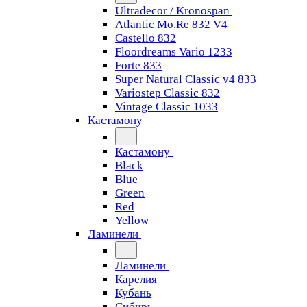
Ultradecor / Kronospan
Atlantic Mo.Re 832 V4
Castello 832
Floordreams Vario 1233
Forte 833
Super Natural Classic v4 833
Variostep Classic 832
Vintage Classic 1033
Кастамону
Кастамону
Black
Blue
Green
Red
Yellow
Ламинели
Ламинели
Карелия
Кубань
Сибирь