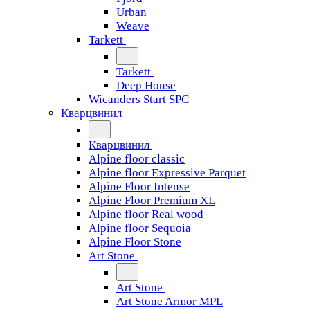
Urban
Weave
Tarkett
Tarkett
Deep House
Wicanders Start SPC
Кварцвинил
Кварцвинил
Alpine floor classic
Alpine floor Expressive Parquet
Alpine Floor Intense
Alpine Floor Premium XL
Alpine floor Real wood
Alpine floor Sequoia
Alpine Floor Stone
Art Stone
Art Stone
Art Stone Armor MPL