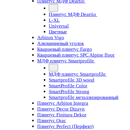
Плинтус МДФ Deartio
Плинтус МДФ Deartio
L-XL
Universal
Цветные
Arbiton Vigo
Алюминиевый уголок
Кварцевый плинтус Fargo
Кварцевый плинтус SPC Alpine floor
МДФ плинтус Smartprofile
МДФ плинтус Smartprofile
Smartprofile 3D wood
SmartProfile Color
SmartProfile Strong
Smartprofile металлизированный
Плинтус Arbiton Integra
Плинтус Decor Dizayn
Плинтус Finitura Dekor
Плинтус Orac
Плинтус Perfect (Перфект)