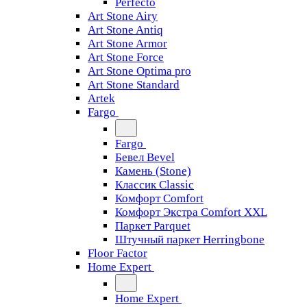
Perfecto
Art Stone Airy
Art Stone Antiq
Art Stone Armor
Art Stone Force
Art Stone Optima pro
Art Stone Standard
Artek
Fargo
Fargo
Бевел Bevel
Камень (Stone)
Классик Classic
Комфорт Comfort
Комфорт Экстра Comfort XXL
Паркет Parquet
Штучный паркет Herringbone
Floor Factor
Home Expert
Home Expert