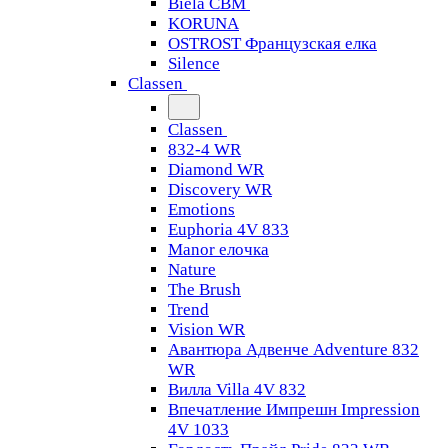
Biela CBM
KORUNA
OSTROST Французская елка
Silence
Classen
Classen
832-4 WR
Diamond WR
Discovery WR
Emotions
Euphoria 4V 833
Manor елочка
Nature
The Brush
Trend
Vision WR
Авантюра Адвенче Adventure 832
WR
Вилла Villa 4V 832
Впечатление Импрешн Impression
4V 1033