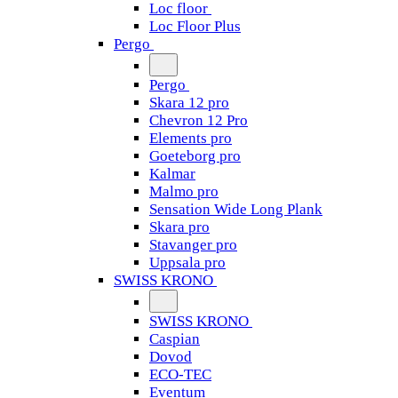
Loc floor
Loc Floor Plus
Pergo
Pergo
Skara 12 pro
Chevron 12 Pro
Elements pro
Goeteborg pro
Kalmar
Malmo pro
Sensation Wide Long Plank
Skara pro
Stavanger pro
Uppsala pro
SWISS KRONO
SWISS KRONO
Caspian
Dovod
ECO-TEC
Eventum