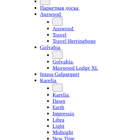
Паркетная доска
Auswood
Auswood
Travel
Travel Herringbone
Golvabia
Golvabia
Maxwood Lodge XL
Intasa Galparquet
Karelia
Karelia
Dawn
Earth
Impressio
Libra
Light
Midnight
New Time