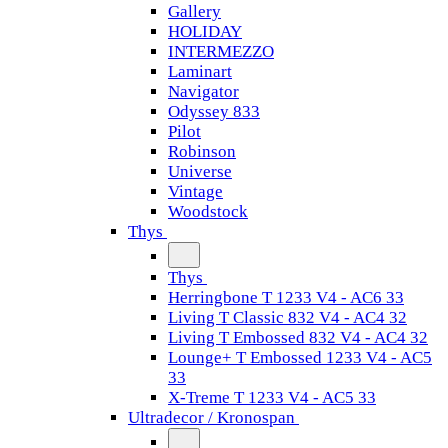
Gallery
HOLIDAY
INTERMEZZO
Laminart
Navigator
Odyssey 833
Pilot
Robinson
Universe
Vintage
Woodstock
Thys
Thys
Herringbone T 1233 V4 - AC6 33
Living T Classic 832 V4 - AC4 32
Living T Embossed 832 V4 - AC4 32
Lounge+ T Embossed 1233 V4 - AC5
33
X-Treme T 1233 V4 - AC5 33
Ultradecor / Kronospan