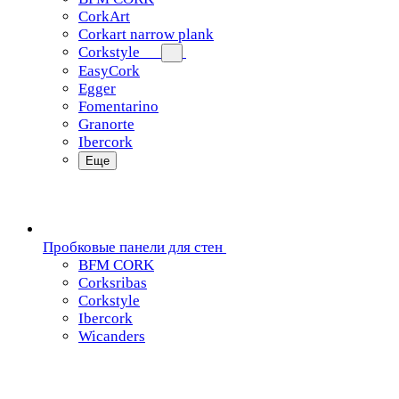
CorkArt
Corkart narrow plank
Corkstyle
EasyCork
Egger
Fomentarino
Granorte
Ibercork
Еще
Пробковые панели для стен
BFM CORK
Corksribas
Corkstyle
Ibercork
Wicanders