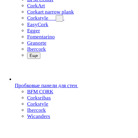
CorkArt
Corkart narrow plank
Corkstyle
EasyCork
Egger
Fomentarino
Granorte
Ibercork
Еще
Пробковые панели для стен
BFM CORK
Corksribas
Corkstyle
Ibercork
Wicanders