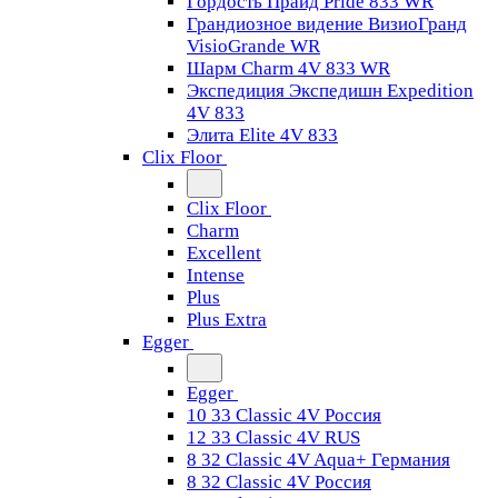
Гордость Прайд Pride 833 WR
Грандиозное видение ВизиоГранд
VisioGrande WR
Шарм Charm 4V 833 WR
Экспедиция Экспедишн Expedition
4V 833
Элита Elite 4V 833
Clix Floor
Clix Floor
Charm
Excellent
Intense
Plus
Plus Extra
Egger
Egger
10 33 Classic 4V Россия
12 33 Classic 4V RUS
8 32 Classic 4V Aqua+ Германия
8 32 Classic 4V Россия