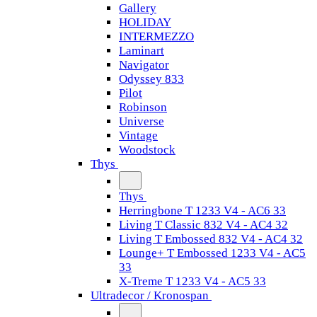
Gallery
HOLIDAY
INTERMEZZO
Laminart
Navigator
Odyssey 833
Pilot
Robinson
Universe
Vintage
Woodstock
Thys
Thys
Herringbone T 1233 V4 - AC6 33
Living T Classic 832 V4 - AC4 32
Living T Embossed 832 V4 - AC4 32
Lounge+ T Embossed 1233 V4 - AC5
33
X-Treme T 1233 V4 - AC5 33
Ultradecor / Kronospan