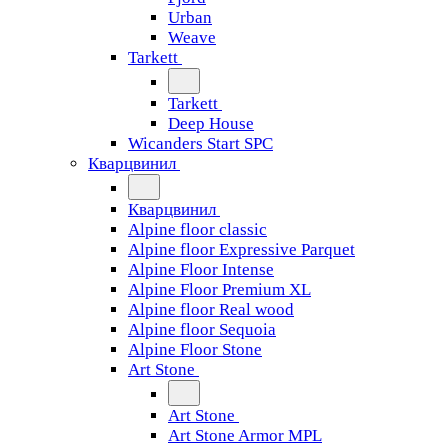
Urban
Weave
Tarkett
Tarkett
Deep House
Wicanders Start SPC
Кварцвинил
Кварцвинил
Alpine floor classic
Alpine floor Expressive Parquet
Alpine Floor Intense
Alpine Floor Premium XL
Alpine floor Real wood
Alpine floor Sequoia
Alpine Floor Stone
Art Stone
Art Stone
Art Stone Armor MPL