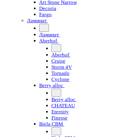
Art Stone Narrow
Decoria
Fargo
Ламинат
Ламинат
Aberhof
Aberhof
Cruise
Storm 4V
Tornado
Сyclone
Berry alloc
Berry alloc
CHATEAU
Eternity
Finesse
Biela CBM