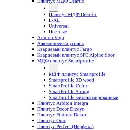
Плинтус МДФ Deartio
Плинтус МДФ Deartio
L-XL
Universal
Цветные
Arbiton Vigo
Алюминиевый уголок
Кварцевый плинтус Fargo
Кварцевый плинтус SPC Alpine floor
МДФ плинтус Smartprofile
МДФ плинтус Smartprofile
Smartprofile 3D wood
SmartProfile Color
SmartProfile Strong
Smartprofile металлизированный
Плинтус Arbiton Integra
Плинтус Decor Dizayn
Плинтус Finitura Dekor
Плинтус Orac
Плинтус Perfect (Перфект)