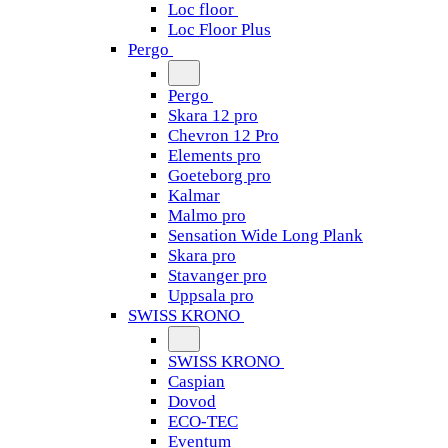
Loc floor
Loc Floor Plus
Pergo
Pergo
Skara 12 pro
Chevron 12 Pro
Elements pro
Goeteborg pro
Kalmar
Malmo pro
Sensation Wide Long Plank
Skara pro
Stavanger pro
Uppsala pro
SWISS KRONO
SWISS KRONO
Caspian
Dovod
ECO-TEC
Eventum