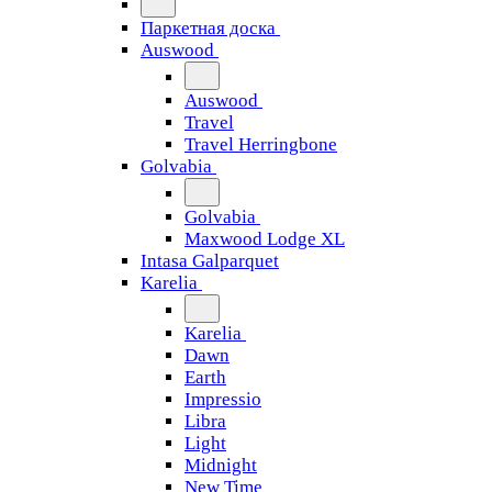
Паркетная доска
Auswood
Auswood
Travel
Travel Herringbone
Golvabia
Golvabia
Maxwood Lodge XL
Intasa Galparquet
Karelia
Karelia
Dawn
Earth
Impressio
Libra
Light
Midnight
New Time