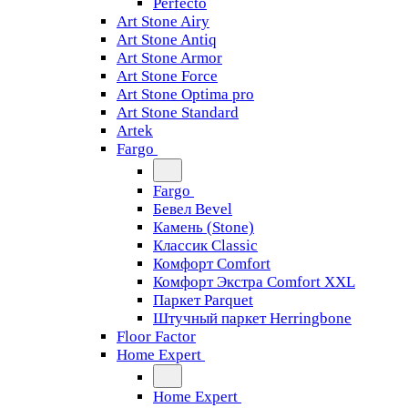
Perfecto
Art Stone Airy
Art Stone Antiq
Art Stone Armor
Art Stone Force
Art Stone Optima pro
Art Stone Standard
Artek
Fargo
Fargo
Бевел Bevel
Камень (Stone)
Классик Classic
Комфорт Comfort
Комфорт Экстра Comfort XXL
Паркет Parquet
Штучный паркет Herringbone
Floor Factor
Home Expert
Home Expert