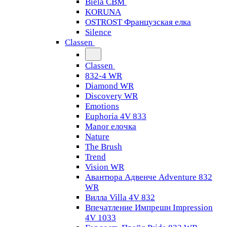
Biela CBM
KORUNA
OSTROST Французская елка
Silence
Classen
Classen
832-4 WR
Diamond WR
Discovery WR
Emotions
Euphoria 4V 833
Manor елочка
Nature
The Brush
Trend
Vision WR
Авантюра Адвенче Adventure 832
WR
Вилла Villa 4V 832
Впечатление Импрешн Impression
4V 1033