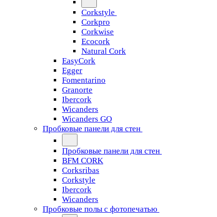
Corkstyle
Corkpro
Corkwise
Ecocork
Natural Cork
EasyCork
Egger
Fomentarino
Granorte
Ibercork
Wicanders
Wicanders GO
Пробковые панели для стен
Пробковые панели для стен
BFM CORK
Corksribas
Corkstyle
Ibercork
Wicanders
Пробковые полы с фотопечатью