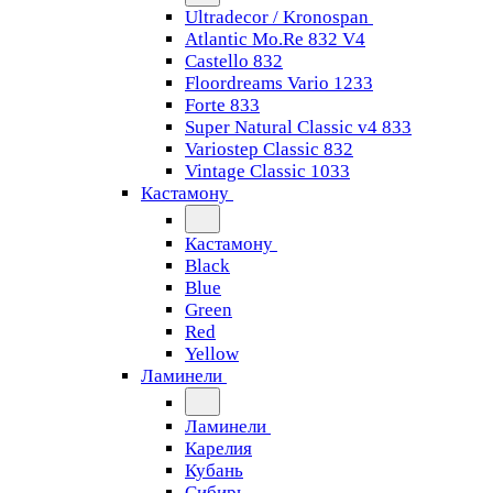
Ultradecor / Kronospan
Atlantic Mo.Re 832 V4
Castello 832
Floordreams Vario 1233
Forte 833
Super Natural Classic v4 833
Variostep Classic 832
Vintage Classic 1033
Кастамону
Кастамону
Black
Blue
Green
Red
Yellow
Ламинели
Ламинели
Карелия
Кубань
Сибирь