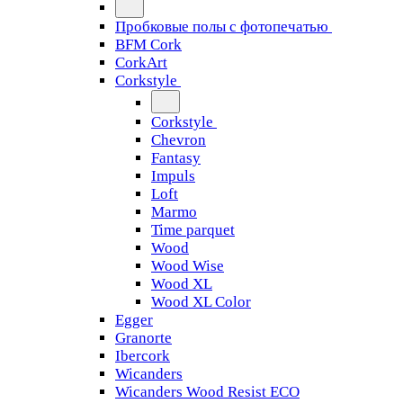
Пробковые полы с фотопечатью
BFM Cork
CorkArt
Corkstyle
Corkstyle
Chevron
Fantasy
Impuls
Loft
Marmo
Time parquet
Wood
Wood Wise
Wood XL
Wood XL Color
Egger
Granorte
Ibercork
Wicanders
Wicanders Wood Resist ECO