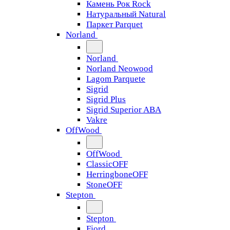
Камень Рок Rock
Натуральный Natural
Паркет Parquet
Norland
Norland
Norland Neowood
Lagom Parquete
Sigrid
Sigrid Plus
Sigrid Superior ABA
Vakre
OffWood
OffWood
ClassicOFF
HerringboneOFF
StoneOFF
Stepton
Stepton
Fjord