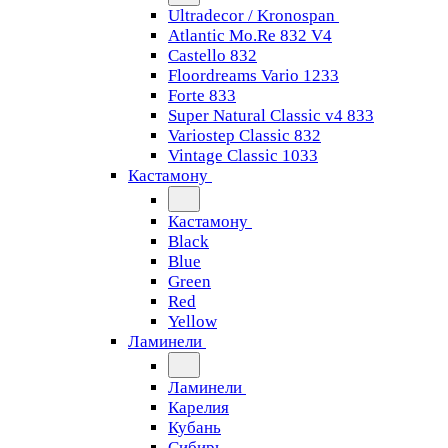
Ultradecor / Kronospan
Atlantic Mo.Re 832 V4
Castello 832
Floordreams Vario 1233
Forte 833
Super Natural Classic v4 833
Variostep Classic 832
Vintage Classic 1033
Кастамону
Кастамону
Black
Blue
Green
Red
Yellow
Ламинели
Ламинели
Карелия
Кубань
Сибирь