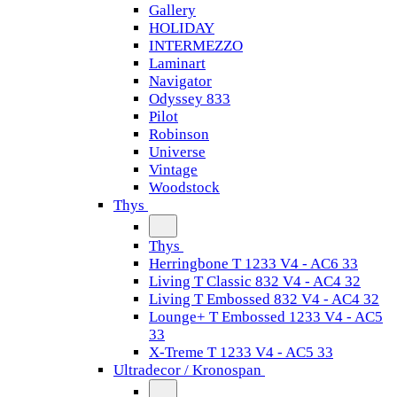
Gallery
HOLIDAY
INTERMEZZO
Laminart
Navigator
Odyssey 833
Pilot
Robinson
Universe
Vintage
Woodstock
Thys
Thys
Herringbone T 1233 V4 - AC6 33
Living T Classic 832 V4 - AC4 32
Living T Embossed 832 V4 - AC4 32
Lounge+ T Embossed 1233 V4 - AC5
33
X-Treme T 1233 V4 - AC5 33
Ultradecor / Kronospan