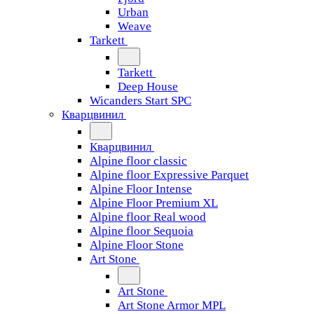
Urban
Weave
Tarkett
Tarkett
Deep House
Wicanders Start SPC
Кварцвинил
Кварцвинил
Alpine floor classic
Alpine floor Expressive Parquet
Alpine Floor Intense
Alpine Floor Premium XL
Alpine floor Real wood
Alpine floor Sequoia
Alpine Floor Stone
Art Stone
Art Stone
Art Stone Armor MPL