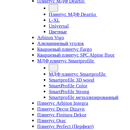
Плинтус МДФ Deartio
Плинтус МДФ Deartio
L-XL
Universal
Цветные
Arbiton Vigo
Алюминиевый уголок
Кварцевый плинтус Fargo
Кварцевый плинтус SPC Alpine floor
МДФ плинтус Smartprofile
МДФ плинтус Smartprofile
Smartprofile 3D wood
SmartProfile Color
SmartProfile Strong
Smartprofile металлизированный
Плинтус Arbiton Integra
Плинтус Decor Dizayn
Плинтус Finitura Dekor
Плинтус Orac
Плинтус Perfect (Перфект)