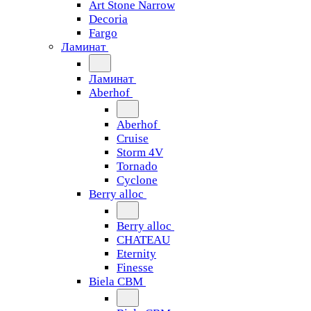
Art Stone Narrow
Decoria
Fargo
Ламинат
Ламинат
Aberhof
Aberhof
Cruise
Storm 4V
Tornado
Сyclone
Berry alloc
Berry alloc
CHATEAU
Eternity
Finesse
Biela CBM