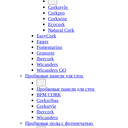
Corkstyle
Corkpro
Corkwise
Ecocork
Natural Cork
EasyCork
Egger
Fomentarino
Granorte
Ibercork
Wicanders
Wicanders GO
Пробковые панели для стен
Пробковые панели для стен
BFM CORK
Corksribas
Corkstyle
Ibercork
Wicanders
Пробковые полы с фотопечатью