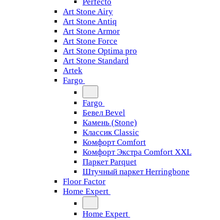
Perfecto
Art Stone Airy
Art Stone Antiq
Art Stone Armor
Art Stone Force
Art Stone Optima pro
Art Stone Standard
Artek
Fargo
Fargo
Бевел Bevel
Камень (Stone)
Классик Classic
Комфорт Comfort
Комфорт Экстра Comfort XXL
Паркет Parquet
Штучный паркет Herringbone
Floor Factor
Home Expert
Home Expert