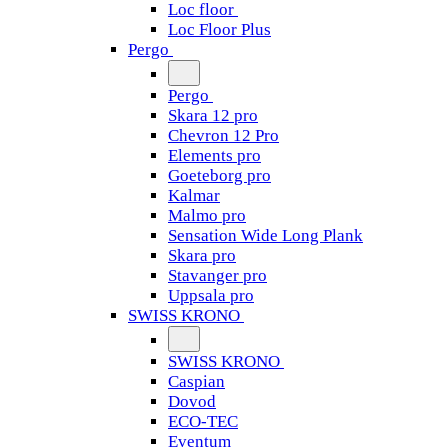
Loc floor
Loc Floor Plus
Pergo
Pergo
Skara 12 pro
Chevron 12 Pro
Elements pro
Goeteborg pro
Kalmar
Malmo pro
Sensation Wide Long Plank
Skara pro
Stavanger pro
Uppsala pro
SWISS KRONO
SWISS KRONO
Caspian
Dovod
ECO-TEC
Eventum