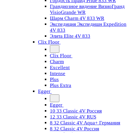
Гордость Прайд Pride 833 WR
Грандиозное видение ВизиоГранд
VisioGrande WR
Шарм Charm 4V 833 WR
Экспедиция Экспедишн Expedition
4V 833
Элита Elite 4V 833
Clix Floor
Clix Floor
Charm
Excellent
Intense
Plus
Plus Extra
Egger
Egger
10 33 Classic 4V Россия
12 33 Classic 4V RUS
8 32 Classic 4V Aqua+ Германия
8 32 Classic 4V Россия