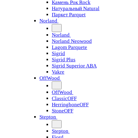
Камень Рок Rock
Натуральный Natural
Паркет Parquet
Norland
Norland
Norland Neowood
Lagom Parquete
Sigrid
Sigrid Plus
Sigrid Superior ABA
Vakre
OffWood
OffWood
ClassicOFF
HerringboneOFF
StoneOFF
Stepton
Stepton
Fjord