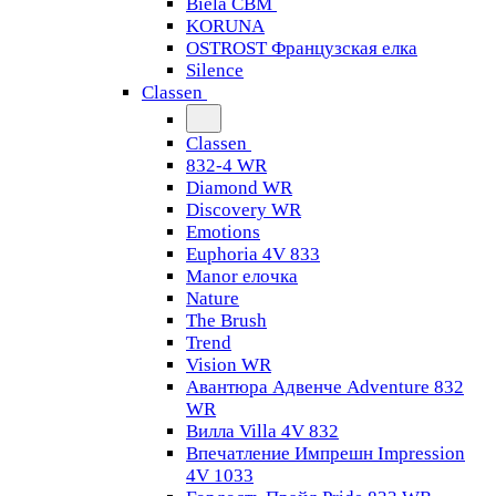
Biela CBM
KORUNA
OSTROST Французская елка
Silence
Classen
Classen
832-4 WR
Diamond WR
Discovery WR
Emotions
Euphoria 4V 833
Manor елочка
Nature
The Brush
Trend
Vision WR
Авантюра Адвенче Adventure 832
WR
Вилла Villa 4V 832
Впечатление Импрешн Impression
4V 1033