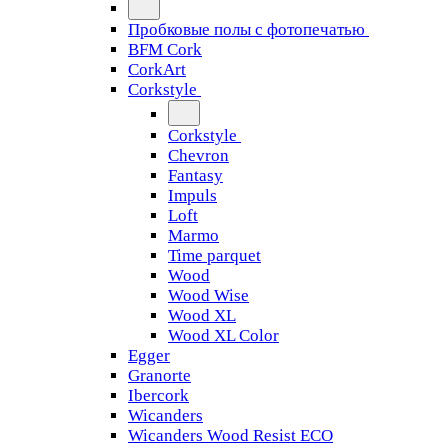
Пробковые полы с фотопечатью
BFM Cork
CorkArt
Corkstyle
Corkstyle
Chevron
Fantasy
Impuls
Loft
Marmo
Time parquet
Wood
Wood Wise
Wood XL
Wood XL Color
Egger
Granorte
Ibercork
Wicanders
Wicanders Wood Resist ECO