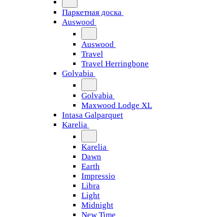
Паркетная доска
Auswood
Auswood
Travel
Travel Herringbone
Golvabia
Golvabia
Maxwood Lodge XL
Intasa Galparquet
Karelia
Karelia
Dawn
Earth
Impressio
Libra
Light
Midnight
New Time