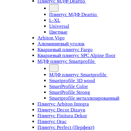
Плинтус МДФ Deartio
Плинтус МДФ Deartio
L-XL
Universal
Цветные
Arbiton Vigo
Алюминиевый уголок
Кварцевый плинтус Fargo
Кварцевый плинтус SPC Alpine floor
МДФ плинтус Smartprofile
МДФ плинтус Smartprofile
Smartprofile 3D wood
SmartProfile Color
SmartProfile Strong
Smartprofile металлизированный
Плинтус Arbiton Integra
Плинтус Decor Dizayn
Плинтус Finitura Dekor
Плинтус Orac
Плинтус Perfect (Перфект)