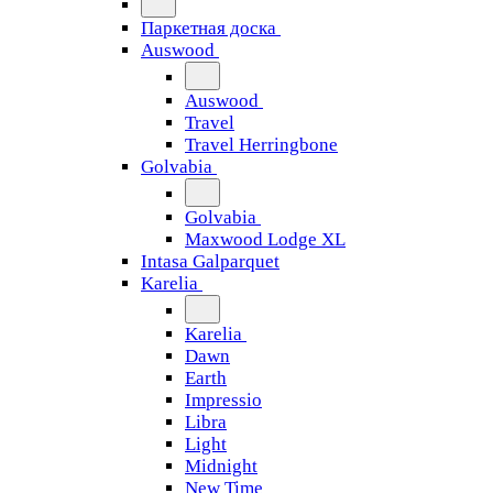
Паркетная доска
Auswood
Auswood
Travel
Travel Herringbone
Golvabia
Golvabia
Maxwood Lodge XL
Intasa Galparquet
Karelia
Karelia
Dawn
Earth
Impressio
Libra
Light
Midnight
New Time