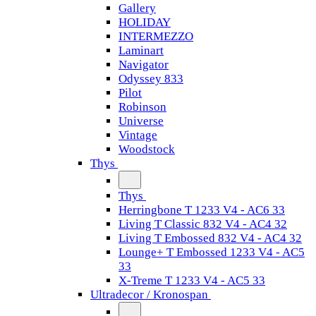
Gallery
HOLIDAY
INTERMEZZO
Laminart
Navigator
Odyssey 833
Pilot
Robinson
Universe
Vintage
Woodstock
Thys
Thys
Herringbone T 1233 V4 - AC6 33
Living T Classic 832 V4 - AC4 32
Living T Embossed 832 V4 - AC4 32
Lounge+ T Embossed 1233 V4 - AC5
33
X-Treme T 1233 V4 - AC5 33
Ultradecor / Kronospan