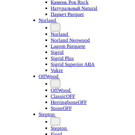
Камень Рок Rock
Натуральный Natural
Паркет Parquet
Norland
Norland
Norland Neowood
Lagom Parquete
Sigrid
Sigrid Plus
Sigrid Superior ABA
Vakre
OffWood
OffWood
ClassicOFF
HerringboneOFF
StoneOFF
Stepton
Stepton
Fjord