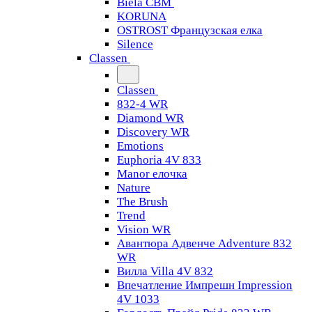
Biela CBM
KORUNA
OSTROST Французская елка
Silence
Classen
Classen
832-4 WR
Diamond WR
Discovery WR
Emotions
Euphoria 4V 833
Manor елочка
Nature
The Brush
Trend
Vision WR
Авантюра Адвенче Adventure 832
WR
Вилла Villa 4V 832
Впечатление Импрешн Impression
4V 1033