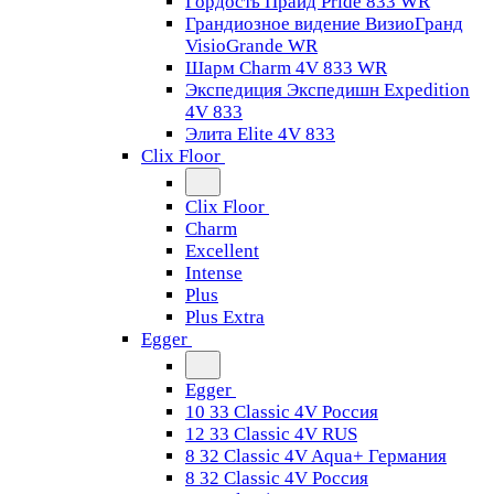
Гордость Прайд Pride 833 WR
Грандиозное видение ВизиоГранд
VisioGrande WR
Шарм Charm 4V 833 WR
Экспедиция Экспедишн Expedition
4V 833
Элита Elite 4V 833
Clix Floor
Clix Floor
Charm
Excellent
Intense
Plus
Plus Extra
Egger
Egger
10 33 Classic 4V Россия
12 33 Classic 4V RUS
8 32 Classic 4V Aqua+ Германия
8 32 Classic 4V Россия