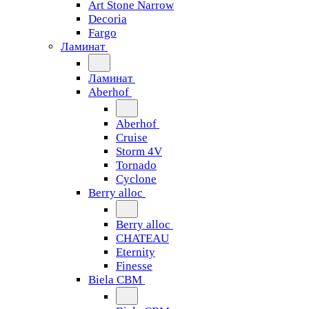
Art Stone Narrow
Decoria
Fargo
Ламинат
Ламинат
Aberhof
Aberhof
Cruise
Storm 4V
Tornado
Сyclone
Berry alloc
Berry alloc
CHATEAU
Eternity
Finesse
Biela CBM