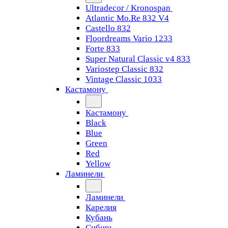
Ultradecor / Kronospan
Atlantic Mo.Re 832 V4
Castello 832
Floordreams Vario 1233
Forte 833
Super Natural Classic v4 833
Variostep Classic 832
Vintage Classic 1033
Кастамону
Кастамону
Black
Blue
Green
Red
Yellow
Ламинели
Ламинели
Карелия
Кубань
Сибирь