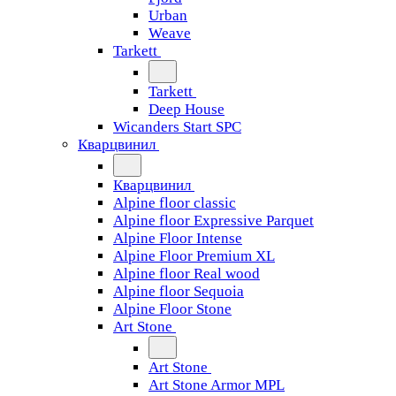
Urban
Weave
Tarkett
Tarkett
Deep House
Wicanders Start SPC
Кварцвинил
Кварцвинил
Alpine floor classic
Alpine floor Expressive Parquet
Alpine Floor Intense
Alpine Floor Premium XL
Alpine floor Real wood
Alpine floor Sequoia
Alpine Floor Stone
Art Stone
Art Stone
Art Stone Armor MPL