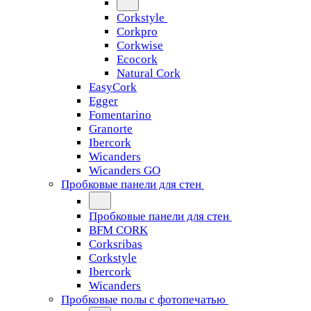
Corkstyle
Corkpro
Corkwise
Ecocork
Natural Cork
EasyCork
Egger
Fomentarino
Granorte
Ibercork
Wicanders
Wicanders GO
Пробковые панели для стен
Пробковые панели для стен
BFM CORK
Corksribas
Corkstyle
Ibercork
Wicanders
Пробковые полы с фотопечатью