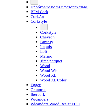
Пробковые полы с фотопечатью
BFM Cork
CorkArt
Corkstyle
Corkstyle
Chevron
Fantasy
Impuls
Loft
Marmo
Time parquet
Wood
Wood Wise
Wood XL
Wood XL Color
Egger
Granorte
Ibercork
Wicanders
Wicanders Wood Resist ECO