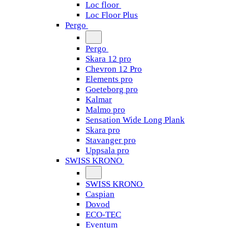
Loc floor
Loc Floor Plus
Pergo
Pergo
Skara 12 pro
Chevron 12 Pro
Elements pro
Goeteborg pro
Kalmar
Malmo pro
Sensation Wide Long Plank
Skara pro
Stavanger pro
Uppsala pro
SWISS KRONO
SWISS KRONO
Caspian
Dovod
ECO-TEC
Eventum