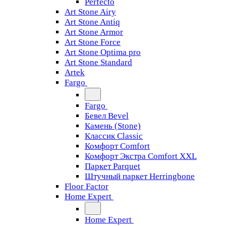
Perfecto
Art Stone Airy
Art Stone Antiq
Art Stone Armor
Art Stone Force
Art Stone Optima pro
Art Stone Standard
Artek
Fargo
Fargo
Бевел Bevel
Камень (Stone)
Классик Classic
Комфорт Comfort
Комфорт Экстра Comfort XXL
Паркет Parquet
Штучный паркет Herringbone
Floor Factor
Home Expert
Home Expert