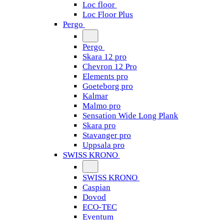
Loc floor
Loc Floor Plus
Pergo
Pergo
Skara 12 pro
Chevron 12 Pro
Elements pro
Goeteborg pro
Kalmar
Malmo pro
Sensation Wide Long Plank
Skara pro
Stavanger pro
Uppsala pro
SWISS KRONO
SWISS KRONO
Caspian
Dovod
ECO-TEC
Eventum