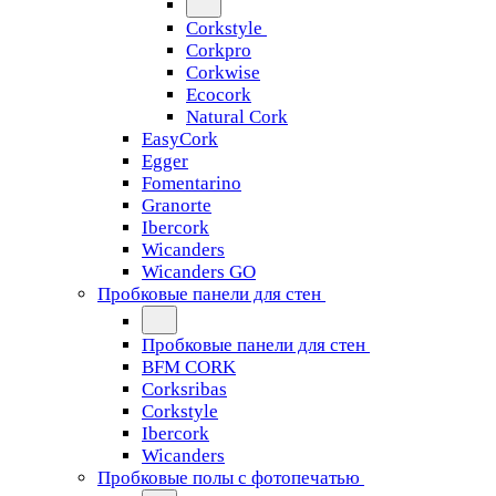
Corkstyle
Corkpro
Corkwise
Ecocork
Natural Cork
EasyCork
Egger
Fomentarino
Granorte
Ibercork
Wicanders
Wicanders GO
Пробковые панели для стен
Пробковые панели для стен
BFM CORK
Corksribas
Corkstyle
Ibercork
Wicanders
Пробковые полы с фотопечатью