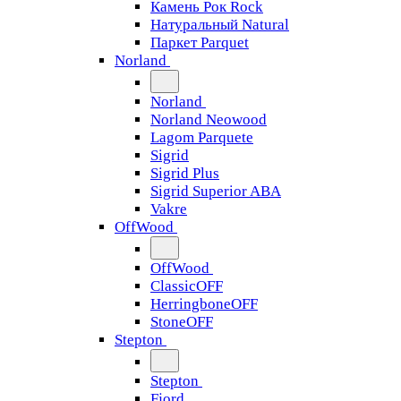
Камень Рок Rock
Натуральный Natural
Паркет Parquet
Norland
Norland
Norland Neowood
Lagom Parquete
Sigrid
Sigrid Plus
Sigrid Superior ABA
Vakre
OffWood
OffWood
ClassicOFF
HerringboneOFF
StoneOFF
Stepton
Stepton
Fjord