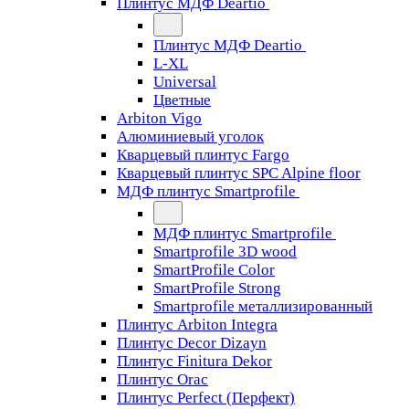
Плинтус МДФ Deartio
Плинтус МДФ Deartio
L-XL
Universal
Цветные
Arbiton Vigo
Алюминиевый уголок
Кварцевый плинтус Fargo
Кварцевый плинтус SPC Alpine floor
МДФ плинтус Smartprofile
МДФ плинтус Smartprofile
Smartprofile 3D wood
SmartProfile Color
SmartProfile Strong
Smartprofile металлизированный
Плинтус Arbiton Integra
Плинтус Decor Dizayn
Плинтус Finitura Dekor
Плинтус Orac
Плинтус Perfect (Перфект)