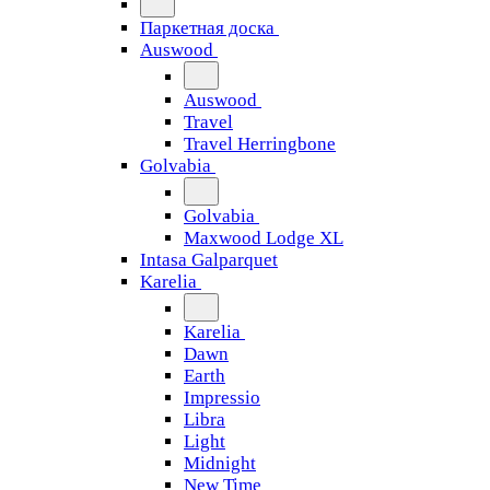
Паркетная доска
Auswood
Auswood
Travel
Travel Herringbone
Golvabia
Golvabia
Maxwood Lodge XL
Intasa Galparquet
Karelia
Karelia
Dawn
Earth
Impressio
Libra
Light
Midnight
New Time