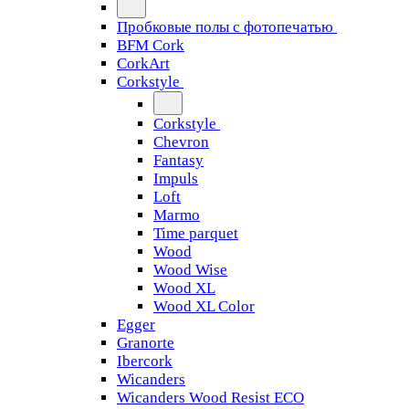
Пробковые полы с фотопечатью
BFM Cork
CorkArt
Corkstyle
Corkstyle
Chevron
Fantasy
Impuls
Loft
Marmo
Time parquet
Wood
Wood Wise
Wood XL
Wood XL Color
Egger
Granorte
Ibercork
Wicanders
Wicanders Wood Resist ECO