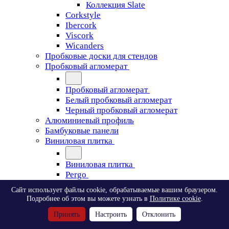
Коллекция Slate
Corkstyle
Ibercork
Viscork
Wicanders
Пробковые доски для стендов
Пробковый агломерат
Пробковый агломерат
Белый пробковый агломерат
Черный пробковый агломерат
Алюминиевый профиль
Бамбуковые панели
Виниловая плитка
Виниловая плитка
Pergo
Сайт использует файлы cookie, обрабатываемые вашим браузером.
Pergo
Подробнее об этом вы можете узнать в
Политике cookie
.
Classic Plank Optimum Glue
Принять
Настроить
Отклонить
Modern Plank Optimum Glue
Tile Optimum Glue