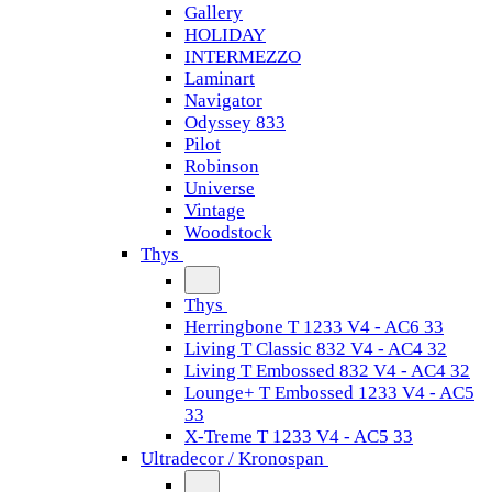
Gallery
HOLIDAY
INTERMEZZO
Laminart
Navigator
Odyssey 833
Pilot
Robinson
Universe
Vintage
Woodstock
Thys
Thys
Herringbone T 1233 V4 - AC6 33
Living T Classic 832 V4 - AC4 32
Living T Embossed 832 V4 - AC4 32
Lounge+ T Embossed 1233 V4 - AC5
33
X-Treme T 1233 V4 - AC5 33
Ultradecor / Kronospan