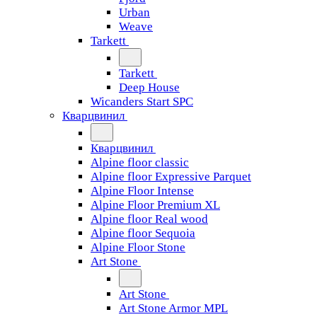
Urban
Weave
Tarkett
Tarkett
Deep House
Wicanders Start SPC
Кварцвинил
Кварцвинил
Alpine floor classic
Alpine floor Expressive Parquet
Alpine Floor Intense
Alpine Floor Premium XL
Alpine floor Real wood
Alpine floor Sequoia
Alpine Floor Stone
Art Stone
Art Stone
Art Stone Armor MPL