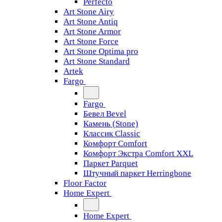
Perfecto
Art Stone Airy
Art Stone Antiq
Art Stone Armor
Art Stone Force
Art Stone Optima pro
Art Stone Standard
Artek
Fargo
Fargo
Бевел Bevel
Камень (Stone)
Классик Classic
Комфорт Comfort
Комфорт Экстра Comfort XXL
Паркет Parquet
Штучный паркет Herringbone
Floor Factor
Home Expert
Home Expert