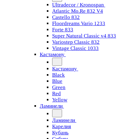
Ultradecor / Kronospan
Atlantic Mo.Re 832 V4
Castello 832
Floordreams Vario 1233
Forte 833
Super Natural Classic v4 833
Variostep Classic 832
Vintage Classic 1033
Кастамону
Кастамону
Black
Blue
Green
Red
Yellow
Ламинели
Ламинели
Карелия
Кубань
Сибирь