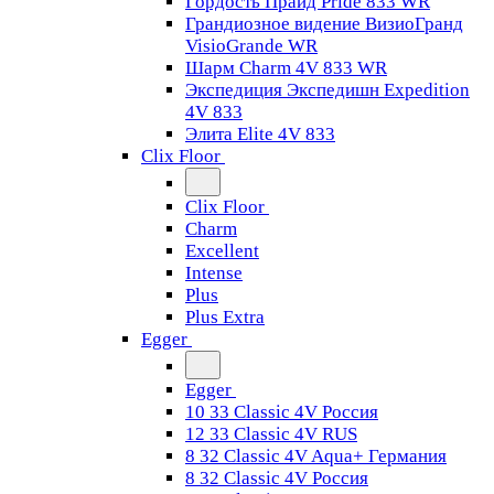
Гордость Прайд Pride 833 WR
Грандиозное видение ВизиоГранд
VisioGrande WR
Шарм Charm 4V 833 WR
Экспедиция Экспедишн Expedition
4V 833
Элита Elite 4V 833
Clix Floor
Clix Floor
Charm
Excellent
Intense
Plus
Plus Extra
Egger
Egger
10 33 Classic 4V Россия
12 33 Classic 4V RUS
8 32 Classic 4V Aqua+ Германия
8 32 Classic 4V Россия