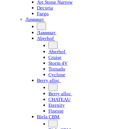
Art Stone Narrow
Decoria
Fargo
Ламинат
Ламинат
Aberhof
Aberhof
Cruise
Storm 4V
Tornado
Сyclone
Berry alloc
Berry alloc
CHATEAU
Eternity
Finesse
Biela CBM