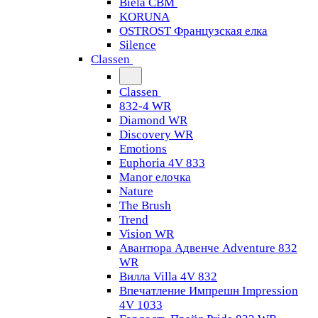
Biela CBM
KORUNA
OSTROST Французская елка
Silence
Classen
Classen
832-4 WR
Diamond WR
Discovery WR
Emotions
Euphoria 4V 833
Manor елочка
Nature
The Brush
Trend
Vision WR
Авантюра Адвенче Adventure 832
WR
Вилла Villa 4V 832
Впечатление Импрешн Impression
4V 1033